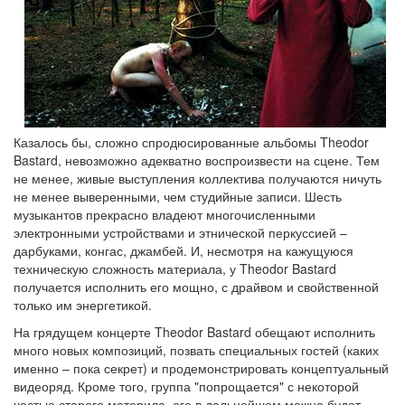
Казалось бы, сложно спродюсированные альбомы Theodor
Bastard, невозможно адекватно воспроизвести на сцене. Тем
не менее, живые выступления коллектива получаются ничуть
не менее выверенными, чем студийные записи. Шесть
музыкантов прекрасно владеют многочисленными
электронными устройствами и этнической перкуссией –
дарбуками, конгас, джамбей. И, несмотря на кажущуюся
техническую сложность материала, у Theodor Bastard
получается исполнить его мощно, с драйвом и свойственной
только им энергетикой.
На грядущем концерте Theodor Bastard обещают исполнить
много новых композиций, позвать специальных гостей (каких
именно – пока секрет) и продемонстрировать концептуальный
видеоряд. Кроме того, группа "попрощается" с некоторой
частью старого материла, его в дальнейшем можно будет