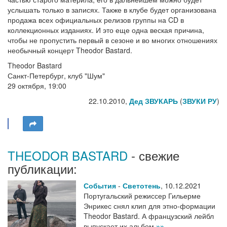
услышать только в записях. Также в клубе будет организована
продажа всех официальных релизов группы на CD в
коллекционных изданиях. И это еще одна веская причина,
чтобы не пропустить первый в сезоне и во многих отношениях
необычный концерт Theodor Bastard.
Theodor Bastard
Санкт-Петербург, клуб "Шум"
29 октября, 19:00
22.10.2010,
Дед ЗВУКАРЬ
(
ЗВУКИ РУ
)
THEODOR BASTARD
- свежие
публикации:
События
-
Светотень
,
10.12.2021
Португальский режиссер Гильерме
Энрикес снял клип для этно-формации
Theodor Bastard. А французский лейбл
выпускает их альбом
»»