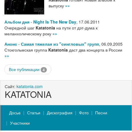
выпуску
»»
Альбом дня
-
Night Is The New Day
,
17.06.2011
Очередной шаг
Katatonia
на пути от дэт-дума к
меланхолическому року
»»
Анонс
-
Самая тяжелая из "сингловых" групп
,
06.09.2005
Стокгольмская группа
Katatonia
даст два концерта в России
»»
Все публикации
4
Сайт:
katatonia.com
KATATONIA
Досье
Статьи
Дискография
Фото
Песни
Участники