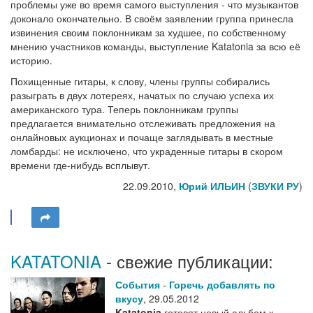
проблемы уже во время самого выступления - что музыкантов
доконало окончательно. В своём заявлении группа принесла
извинения своим поклонникам за худшее, по собственному
мнению участников команды, выступление Katatonia за всю её
историю.
Похищенные гитары, к слову, члены группы собирались
разыграть в двух лотереях, начатых по случаю успеха их
американского тура. Теперь поклонникам группы
предлагается внимательно отслеживать предложения на
онлайновых аукционах и почаще заглядывать в местные
ломбарды: не исключено, что украденные гитары в скором
времени где-нибудь всплывут.
22.09.2010,
Юрий ИЛЬИН
(
ЗВУКИ РУ
)
KATATONIA
- свежие публикации:
События
-
Горечь добавлять по
вкусу
,
29.05.2012
Katatonia
готовят новый альбом к