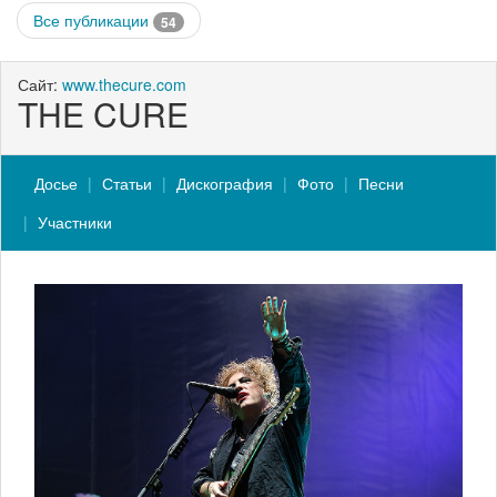
Все публикации
54
Сайт:
www.thecure.com
THE CURE
Досье
Статьи
Дискография
Фото
Песни
Участники