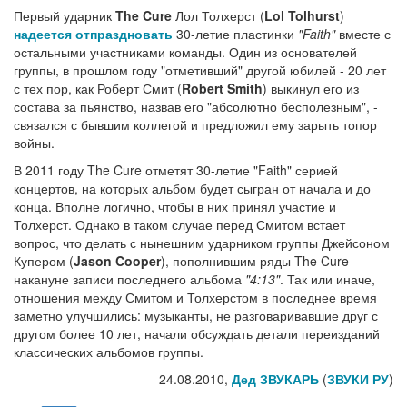
Первый ударник
The Cure
Лол Толхерст (
Lol Tolhurst
)
надеется отпраздновать
30-летие пластинки
"Faith"
вместе с
остальными участниками команды. Один из основателей
группы, в прошлом году "отметивший" другой юбилей - 20 лет
с тех пор, как Роберт Смит (
Robert Smith
) выкинул его из
состава за пьянство, назвав его "абсолютно бесполезным", -
связался с бывшим коллегой и предложил ему зарыть топор
войны.
В 2011 году The Cure отметят 30-летие "Faith" серией
концертов, на которых альбом будет сыгран от начала и до
конца. Вполне логично, чтобы в них принял участие и
Толхерст. Однако в таком случае перед Смитом встает
вопрос, что делать с нынешним ударником группы Джейсоном
Купером (
Jason Cooper
), пополнившим ряды The Cure
накануне записи последнего альбома
"4:13"
. Так или иначе,
отношения между Смитом и Толхерстом в последнее время
заметно улучшились: музыканты, не разговаривавшие друг с
другом более 10 лет, начали обсуждать детали переизданий
классических альбомов группы.
24.08.2010,
Дед ЗВУКАРЬ
(
ЗВУКИ РУ
)