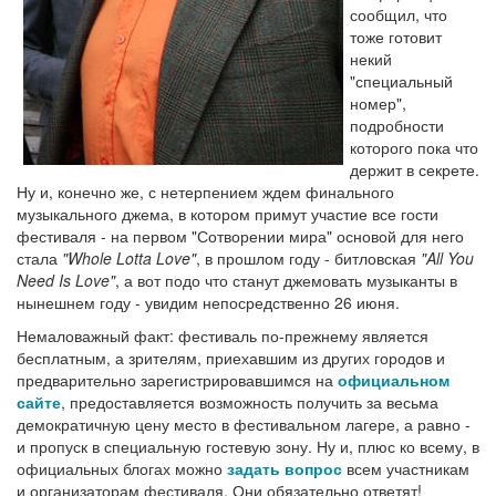
сообщил, что
тоже готовит
некий
"специальный
номер",
подробности
которого пока что
держит в секрете.
Ну и, конечно же, с нетерпением ждем финального
музыкального джема, в котором примут участие все гости
фестиваля - на первом "Сотворении мира" основой для него
стала
"Whole Lotta Love"
, в прошлом году - битловская
"All You
Need Is Love"
, а вот подо что станут джемовать музыканты в
нынешнем году - увидим непосредственно 26 июня.
Немаловажный факт: фестиваль по-прежнему является
бесплатным, а зрителям, приехавшим из других городов и
предварительно зарегистрировавшимся на
официальном
сайте
, предоставляется возможность получить за весьма
демократичную цену место в фестивальном лагере, а равно -
и пропуск в специальную гостевую зону. Ну и, плюс ко всему, в
официальных блогах можно
задать вопрос
всем участникам
и организаторам фестиваля. Они обязательно ответят!