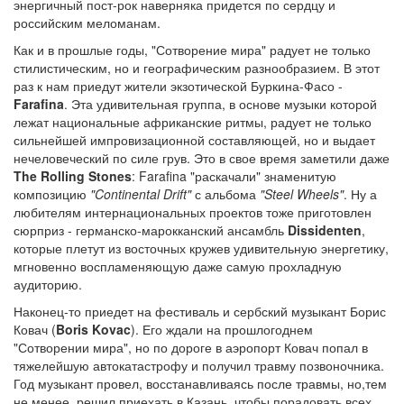
энергичный пост-рок наверняка придется по сердцу и
российским меломанам.
Как и в прошлые годы, "Сотворение мира" радует не только
стилистическим, но и географическим разнообразием. В этот
раз к нам приедут жители экзотической Буркина-Фасо -
Farafina
. Эта удивительная группа, в основе музыки которой
лежат национальные африканские ритмы, радует не только
сильнейшей импровизационной составляющей, но и выдает
нечеловеческий по силе грув. Это в свое время заметили даже
The Rolling Stones
: Farafina "раскачали" знаменитую
композицию
"Continental Drift"
с альбома
"Steel Wheels"
. Ну а
любителям интернациональных проектов тоже приготовлен
сюрприз - германско-марокканский ансамбль
Dissidenten
,
которые плетут из восточных кружев удивительную энергетику,
мгновенно воспламеняющую даже самую прохладную
аудиторию.
Наконец-то приедет на фестиваль и сербский музыкант Борис
Ковач (
Boris Kovac
). Его ждали на прошлогоднем
"Сотворении мира", но по дороге в аэропорт Ковач попал в
тяжелейшую автокатастрофу и получил травму позвоночника.
Год музыкант провел, восстанавливаясь после травмы, но,тем
не менее, решил приехать в Казань, чтобы порадовать всех