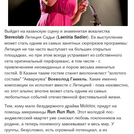
Выйдет на казанскую сцену и знаменитая вокалистка
Stereolab
Летиция Садье (
Laetitia Sadier
). Ее выступление
может стать одним из самых занятных сюрпризов программы:
Летиция не так часто выступает на больших открытых
площадках, но при этом всегда устраивает из собственного
сета оригинальный перформанс, в том числе - с
привлечением неожиданных и порою весьма именитых
гостей. В Казани таким гостем станет виолончелист "золотого
состава" "Аквариума"
Всеволод Гаккель
. Какие именно
композиции он исполнит вместе с Летицией - пока неизвестно,
но этот альянс вполне может стать одним из самых
любопытных событий отечественной фестивальной жизни.
Тем, кому мало безудержного драйва Molotov, придут на
помощь американцы
Run Run Run
. Этот молодой лос-
анджелесский квартет уже снискал любовь поклонников на
родине, а теперь понемногу завоевывает и весь мир. У
группы, безусловно, есть огромный потенциал, а их