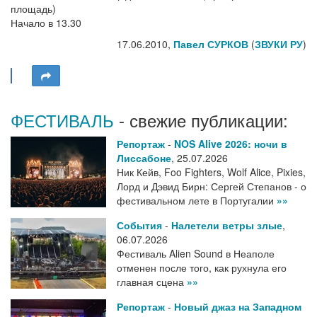
площадь)
Начало в 13.30
17.06.2010,
Павел СУРКОВ
(
ЗВУКИ РУ
)
ФЕСТИВАЛЬ
- свежие публикации:
Репортаж
-
NOS Alive 2026: ночи в
Лиссабоне
,
25.07.2026
Ник Кейв, Foo Fighters, Wolf Alice, Pixies,
Лорд и Дэвид Бирн: Сергей Степанов - о
фестивальном лете в Португалии
»»
События
-
Налетели ветры злые
,
06.07.2026
Фестиваль Alien Sound в Неаполе
отменен после того, как рухнула его
главная сцена
»»
Репортаж
-
Новый джаз на Западном