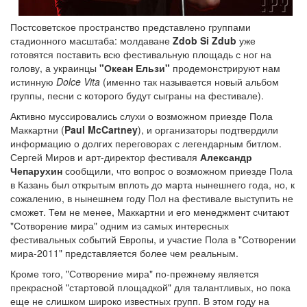
Постсоветское пространство представлено группами
стадионного масштаба: молдаване
Zdob Si Zdub
уже
готовятся поставить всю фестивальную площадь с ног на
голову, а украинцы
"Океан Ельзи"
продемонстрируют нам
истинную
Dolce Vita
(именно так называется новый альбом
группы, песни с которого будут сыграны на фестивале).
Активно муссировались слухи о возможном приезде Пола
Маккартни (
Paul McCartney
), и организаторы подтвердили
информацию о долгих переговорах с легендарным битлом.
Сергей Миров и арт-директор фестиваля
Александр
Чепарухин
сообщили, что вопрос о возможном приезде Пола
в Казань был открытым вплоть до марта нынешнего года, но, к
сожалению, в нынешнем году Пол на фестивале выступить не
сможет. Тем не менее, Маккартни и его менеджмент считают
"Сотворение мира" одним из самых интересных
фестивальных событий Европы, и участие Пола в "Сотворении
мира-2011" представляется более чем реальным.
Кроме того, "Сотворение мира" по-прежнему является
прекрасной "стартовой площадкой" для талантливых, но пока
еще не слишком широко известных групп. В этом году на