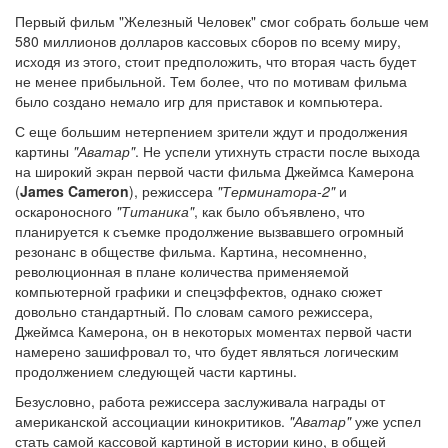
Первый фильм "Железный Человек" смог собрать больше чем
580 миллионов долларов кассовых сборов по всему миру,
исходя из этого, стоит предположить, что вторая часть будет
не менее прибыльной. Тем более, что по мотивам фильма
было создано немало игр для приставок и компьютера.
С еще большим нетерпением зрители ждут и продолжения
картины
"Аватар"
. Не успели утихнуть страсти после выхода
на широкий экран первой части фильма Джеймса Камерона
(
James Cameron
), режиссера
"Терминатора-2"
и
оскароносного
"Титаника"
, как было объявлено, что
планируется к съемке продолжение вызвавшего огромный
резонанс в обществе фильма. Картина, несомненно,
революционная в плане количества применяемой
компьютерной графики и спецэффектов, однако сюжет
довольно стандартный. По словам самого режиссера,
Джеймса Камерона, он в некоторых моментах первой части
намерено зашифровал то, что будет являться логическим
продолжением следующей части картины.
Безусловно, работа режиссера заслуживала награды от
американской ассоциации кинокритиков.
"Аватар"
уже успел
стать самой кассовой картиной в истории кино, в общей