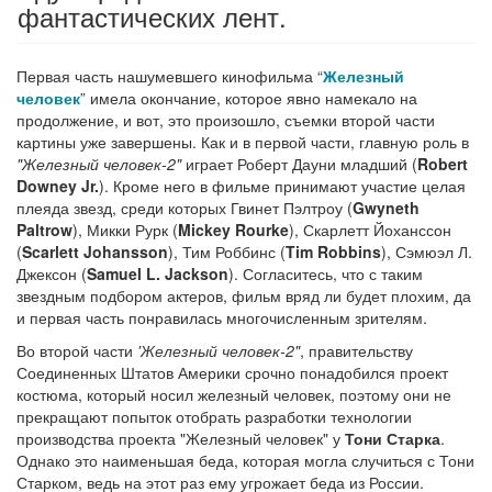
фантастических лент.
Первая часть нашумевшего кинофильма “
Железный
человек
” имела окончание, которое явно намекало на
продолжение, и вот, это произошло, съемки второй части
картины уже завершены. Как и в первой части, главную роль в
"Железный человек-2"
играет Роберт Дауни младший (
Robert
Downey Jr.
). Кроме него в фильме принимают участие целая
плеяда звезд, среди которых Гвинет Пэлтроу (
Gwyneth
Paltrow
), Микки Рурк (
Mickey Rourke
), Скарлетт Йоханссон
(
Scarlett Johansson
), Тим Роббинс (
Tim Robbins
), Сэмюэл Л.
Джексон (
Samuel L. Jackson
). Согласитесь, что с таким
звездным подбором актеров, фильм вряд ли будет плохим, да
и первая часть понравилась многочисленным зрителям.
Во второй части
'Железный человек-2"
, правительству
Соединенных Штатов Америки срочно понадобился проект
костюма, который носил железный человек, поэтому они не
прекращают попыток отобрать разработки технологии
производства проекта "Железный человек" у
Тони Старка
.
Однако это наименьшая беда, которая могла случиться с Тони
Старком, ведь на этот раз ему угрожает беда из России.