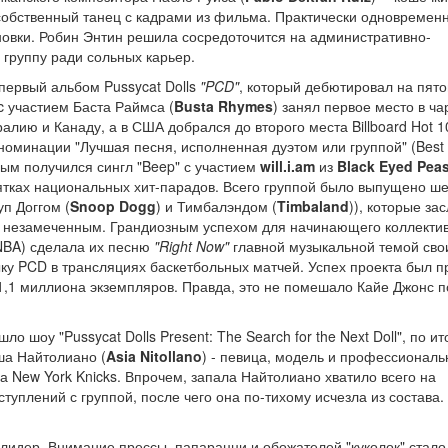
 собственный танец с кадрами из фильма. Практически одновременн
новки. Робин Энтин решила сосредоточится на административно-
 группу ради сольных карьер.
 первый альбом Pussycat Dolls
"PCD"
, который дебютировал на пято
c участием Баста Раймса (
Busta Rhymes
) занял первое место в ча
лию и Канаду, а в США добрался до второго места Billboard Hot 1
оминации "Лучшая песня, исполненная дуэтом или группой" (Best
ным получился сингл "Beep" с участием
will.i.am
из
Black Eyed Pea
сятках национальных хит-парадов. Всего группой было выпущено ше
п Доггом (
Snoop Dogg
) и Тимбалэндом (
Timbaland
)), которые за
ся незамеченным. Грандиозным успехом для начинающего коллекти
NBA) сделала их песню
"Right Now"
главной музыкальной темой сво
ку PCD в трансляциях баскетбольных матчей. Успех проекта был п
,1 миллиона экземпляров. Правда, это не помешало Кайе Джонс п
о шоу "Pussycat Dolls Present: The Search for the Next Doll", по ит
йша Найтолиано (
Asia Nitollano
) - певица, модель и профессионал
а New York Knicks. Впрочем, запала Найтолиано хватило всего на
туплений с группой, после чего она по-тихому исчезла из состава.
 лидер. Внимание прессы, папарацци и обожателей "куколок" стало