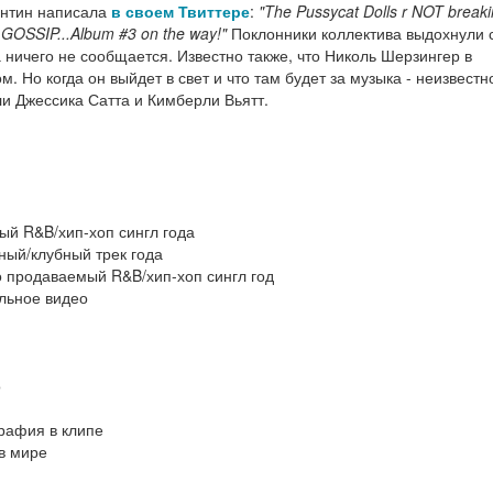
 Энтин написала
в своем Твиттере
:
"The Pussycat Dolls r NOT breakin
T GOSSIP...Album #3 on the way!"
Поклонники коллектива выдохнули 
 ничего не сообщается. Известно также, что Николь Шерзингер в
 Но когда он выйдет в свет и что там будет за музыка - неизвестн
и Джессика Сатта и Кимберли Вьятт.
мый R&B/хип-хоп сингл года
ьный/клубный трек года
но продаваемый R&B/хип-хоп сингл год
альное видео
о
графия в клипе
 в мире