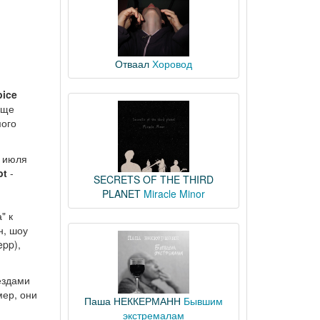
Отваал
Хоровод
pice
еще
мого
6 июля
bt
-
SECRETS OF THE THIRD
PLANET
Miracle Minor
" к
н, шоу
epp),
ездами
мер, они
Паша НЕККЕРМАНН
Бывшим
экстремалам