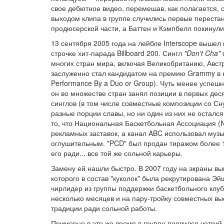
свое дебютное видео, перемешав, как полагается,
выходом клипа в группе случились первые переста
продюсерской части, а Баттен и Кэмпбелл покинули
13 сентября 2005 года на лейбле Interscope вышел
строчке хит-парада Billboard 200. Сингл
"Don't Cha"
многих стран мира, включая Великобританию, Австра
заслуженно стал кандидатом на премию Grammy в н
Performance By a Duo or Group). Чуть менее успеш
он во множестве стран занял позиции в первых де
синглов (в том числе совместные композиции со Сну
разные порции славы, но ни один из них не остал
то, что Национальная Баскетбольная Ассоциация (
рекламных заставок, а канал ABC использовал музы
оглушительным. "PCD" был продан тиражом более 1
его ради... все той же сольной карьеры.
Замену ей нашли быстро. В 2007 году на экраны вышл
которого в состав "куколок" была рекрутирована Э
чирлидер из группы поддержки баскетбольного клуб
несколько месяцев и на пару-тройку совместных выс
традиции ради сольной работы.
Примерно в это же время в группе появился четкий