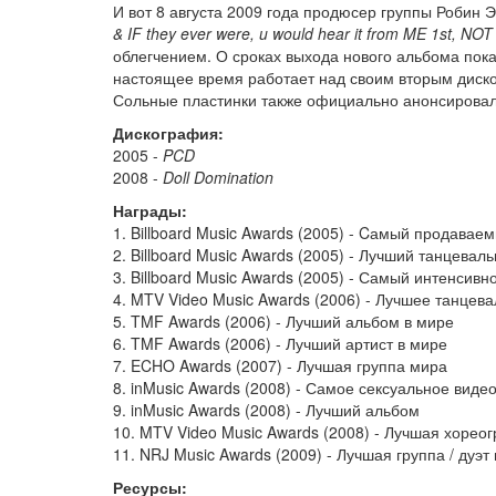
И вот 8 августа 2009 года продюсер группы Робин
& IF they ever were, u would hear it from ME 1st, NO
облегчением. О сроках выхода нового альбома пока
настоящее время работает над своим вторым диском.
Сольные пластинки также официально анонсировал
Дискография:
2005 -
PCD
2008 -
Doll Domination
Награды:
1. Billboard Music Awards (2005) - Cамый продавае
2. Billboard Music Awards (2005) - Лучший танцевал
3. Billboard Music Awards (2005) - Самый интенсив
4. MTV Video Music Awards (2006) - Лучшее танцев
5. TMF Awards (2006) - Лучший альбом в мире
6. TMF Awards (2006) - Лучший артист в мире
7. ECHO Awards (2007) - Лучшая группа мира
8. inMusic Awards (2008) - Самое сексуальное виде
9. inMusic Awards (2008) - Лучший альбом
10. MTV Video Music Awards (2008) - Лучшая хорео
11. NRJ Music Awards (2009) - Лучшая группа / дуэт
Ресурсы: