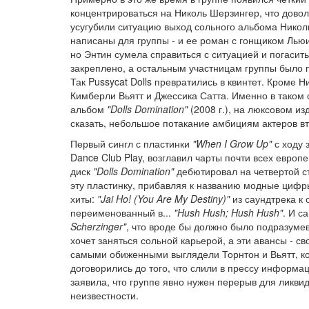
концентрироваться на Николь Шерзингер, что дово
усугубили ситуацию выход сольного альбома Нико
написаны для группы - и ее роман с гонщиком Льюи
но Энтин сумела справиться с ситуацией и погаси
закреплено, а остальным участницам группы было 
Так Pussycat Dolls превратились в квинтет. Кроме 
Кимберли Вьятт и Джессика Сатта. Именно в таком 
альбом
"Dolls Domination"
(2008 г.), на люксовом из
сказать, небольшое потакание амбициям актеров вт
Первый сингл с пластинки
"When I Grow Up"
с ходу 
Dance Club Play, возглавил чарты почти всех европ
диск
"Dolls Domination"
дебютировал на четвертой ст
эту пластинку, прибавляя к названию модные цифр
хиты:
"Jai Ho! (You Are My Destiny)"
из саундтрека к
переименованный в...
"Hush Hush; Hush Hush"
. И с
Scherzinger"
, что вроде бы должно было подразумев
хочет заняться сольной карьерой, а эти авансы - св
самыми обиженными выглядели Торнтон и Вьятт, ко
договорились до того, что слили в прессу информа
заявила, что группе явно нужен перерыв для ликв
неизвестности.