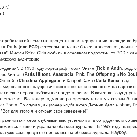
3 г.)
г.)
)
)
, заработавший немалые проценты на интерпретации наследства
S
at Dolls
(или
PCD
) сексуальность еще более агрессивная, клипы 
ая". И если Spice Girls любили в основном подростки, то PCD с са
 мужскую аудиторию.
рождения". В 1990 году хореограф Робин Энтин (
Robin Antin
, род. 
рис Хилтон (
Paris Hilton
),
Anastacia
, Pink,
The Offspring
и
No Dou
Эплгейт (
Christina Applegate
) и Кларой Кама (
Carla Kama
) над
стюмированного полуэротического спектакля с акцентом на нарочито
али свое первое публичное представление. В качестве "саундтрека
о столетия. Благодаря администраторскому таланту и связям Энти
er Room. По слухам, акционер клуба актер Джонни Депп (Johnny D
"Вот для этого я и открыл свое заведение!"
ограничивали себя клубными выступлениями, а сотрудничали со зв
нимались в кино и украшали обложки журналов. В 1999 году, напри
ала уже семь девушек) появились на обложке журнала Playboy.