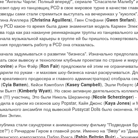
е "Ангелы Чарли: Полный вперед!", сериале "Спасатели Малибу" и
возил одну из танцовщиц PCD в свое мировое турне в качестве глав
 звезды сами стали стремиться выступать на вечеринках у "куколок"
стина Агиллера (
Christina Aguillera
), Гвен Стефани (
Gwen Stefani
).
оу PCD какое-то время была даже знаменитая модель Кармен Элек
 два года как раз накануне реинкарнации труппы из танцевального ш
ачала музыкальной карьеры в группе ей бы пришлось пожертвовать
ния продолжить работу в PCD она отказалась.
 начала задумываться о развитии "бизнеса". Изначально предполага
ать свои вывеску и технологии клубным проектам по стране и миру
Iovine
) и Рон Фэйр (
Ron Fair
) предложили ей этим не ограничивать
арили по рукам - и маховик шоу-бизнеса начал раскручиваться. Дл
ли креативного продюсера и главного администратора) отобрала се
 (
Cyia Batten
), Кейси Кэмпбэлл (
Kasey Campbell
), Эшли Робертс (
и Вьятт (
Kimberly Wyatt
). Но свою активную деятельность коллект
е (!!!) участниц. Это были Николь Шерзингер (
Nicole Scherzinger
) -
едила в одном из сезонов шоу Popstar, Кайя Джонс (
Kaya Jones
) и
узыкального ансамбля под вывеской Pussycat Dolls было окончена. Н
бин Энтин.
публика стали саундтреки к анимационному фильму "Подводная Бр
ance?") c Ричардом Гиром в главной роли. Именно на
"Sway"
из "Дава
иканского композитора Пабло Руиса (
Pablo Beltrán Ruiz
) - "кошечк