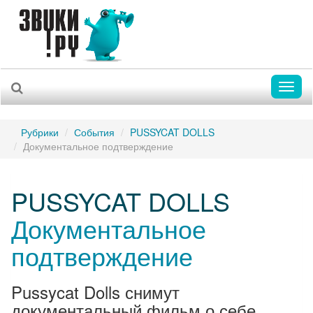
Toggl
naviga
Рубрики
События
PUSSYCAT DOLLS
Документальное подтверждение
PUSSYCAT DOLLS
Документальное
подтверждение
Pussycat Dolls снимут
документальный фильм о себе