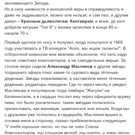
загнивающего Запада.
Но в силу наивности и юношеской веры в справедливость я
даже не задумывался, можно или нельзя: и сам пел, и другим
давал –
Красным дьяволятам
,
Кентаврам
; и всем, до кого
добрели катушки "Тип 6" с моими записями в конце 60-х -
начале 70-х.
Первый щелчок по носу я получил, когда попытался в 1969
году участвовать в ТВ-конкурсе "Алло, мы ищем таланты!". В
отборочной комиссии мне вежливо объяснили, что петь надо
песни советских композиторов, а не самодельные вирши. За
столом жюри сидели
Александр Масляков
и другие звёзды
тогдашнего эфира плюс какие-то сурового вида тётеньки-
дяденьки. Звёзды помалкивали, а наставляли меня тётеньки-
дяденьки, редакторы передачи. Где-то через месяц я увидел
Маслякова в популярном тогда пивбаре "Жигули" на
Калининском, и в сердцах послал ему через официанта кружку
пива, что было унизительно: таким звёздам полагалось
презентовать, как минимум, шампанское или коньяк. Когда мы
с друзьями уже толпились в гардеробе, Масляков вышел и,
отозвав меня в сторонку, сказал приблизительно следующее:
"У тебя хорошие песни, но ты не член Союза
Композиторов, ты слишком молод, ты никто, и твои песни