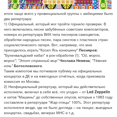
итоге чаще всего у провинциальной группы с амбициями было
два репертуара:
1) Официальный, который мог пройти горнило проверки. В
него включались песни забубённых советских композиторов,
номера из репертуара ВИА типа песняров-самоцветов,
обработки народных песен, пара синглов с пластинок стран
социалистического лагеря. Вот, например, что мне
приходилось играть:
"Косил Ясь конюшину"
Песняров
;
"Бухенвальдский набат" в рок-обработке (!);
"Ой, мороз,
мороз"; "Этот странный мир"
Чеслава Немена
;
"Тёмная
ночь"
Богословского
.
Таким компотом мы потчевали публику на официальных
концертах в ДК и на ежегодных отчётных, когда приезжала
комиссия их Москвы.
2) Неофициальный репертуар, который мы действительно
исполняли, включал в себя всё, что угодно – от
Led Zeppelin
и хитов "Машины" до собственных опусов, которые к 1983 году
составляли в репертуаре "Жар-птицы" 100%. Этот репертуар
исполнялся везде, где не было догляда – на танцах, выездных
концертах, свадьбах, вечерах МНС и т.д.