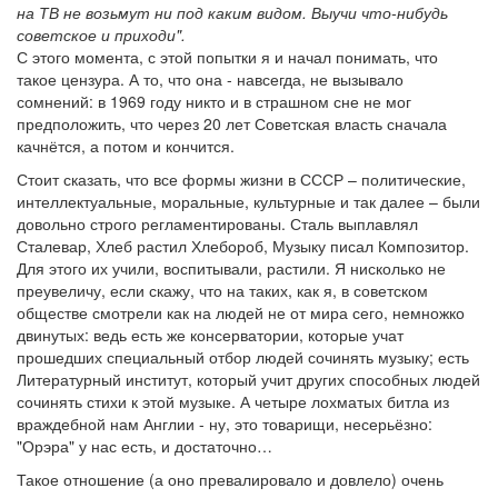
на ТВ не возьмут ни под каким видом. Выучи что-нибудь
советское и приходи".
С этого момента, с этой попытки я и начал понимать, что
такое цензура. А то, что она - навсегда, не вызывало
сомнений: в 1969 году никто и в страшном сне не мог
предположить, что через 20 лет Советская власть сначала
качнётся, а потом и кончится.
Стоит сказать, что все формы жизни в СССР – политические,
интеллектуальные, моральные, культурные и так далее – были
довольно строго регламентированы. Сталь выплавлял
Сталевар, Хлеб растил Хлебороб, Музыку писал Композитор.
Для этого их учили, воспитывали, растили. Я нисколько не
преувеличу, если скажу, что на таких, как я, в советском
обществе смотрели как на людей не от мира сего, немножко
двинутых: ведь есть же консерватории, которые учат
прошедших специальный отбор людей сочинять музыку; есть
Литературный институт, который учит других способных людей
сочинять стихи к этой музыке. А четыре лохматых битла из
враждебной нам Англии - ну, это товарищи, несерьёзно:
"Орэра" у нас есть, и достаточно…
Такое отношение (а оно превалировало и довлело) очень