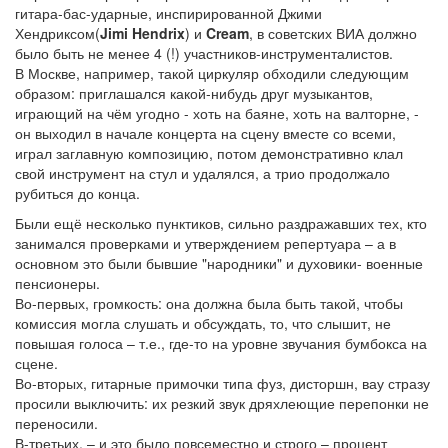
гитара-бас-ударные, инспирированной Джими
Хендриксом(
Jimi Hendrix
) и
Cream
, в советских ВИА должно
было быть не менее 4 (!) участников-инструменталистов.
В Москве, например, такой циркуляр обходили следующим
образом: приглашался какой-нибудь друг музыкантов,
играющий на чём угодно - хоть на баяне, хоть на валторне, -
он выходил в начале концерта на сцену вместе со всеми,
играл заглавную композицию, потом демонстративно клал
свой инструмент на стул и удалялся, а трио продолжало
рубиться до конца.
Были ещё несколько пунктиков, сильно раздражавших тех, кто
занимался проверками и утверждением репертуара – а в
основном это были бывшие "народники" и духовики- военные
пенсионеры.
Во-первых, громкость: она должна была быть такой, чтобы
комиссия могла слушать и обсуждать, то, что слышит, не
повышая голоса – т.е., где-то на уровне звучания бумбокса на
сцене.
Во-вторых, гитарные примочки типа фуз, дисторшн, вау стразу
просили выключить: их резкий звук дряхлеющие перепонки не
переносили.
В-третьих, – и это было повсеместно и строго – процент