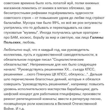
советские времена было хоть лопатой жуй, полки книжных
магазинов ломились от книжек в мягких обложках, где
бесхитростными рифмами подчёркивались чудесности
советского строя – от повышения удоев до любви под стрёкот
балалайки. Мусора там было 99%, но всё же рок-энтузиасты
ухитрялись что-то добывать и перекладывать на свои
глуховатые "музимы". Иногда получались целые оратории -
про БАМ, космос, борьбу за мир и светлую, как лицо
Галины
Польских
, любовь.
Любопытно ещё, что я каждый год, как руководитель
коллектива, пусть и художественной самодеятельности, в
обязательном порядке писал "Социалистические
обязательства". Непременным для них было следующее
начало: "Руководствуясь решениями ХХ... съезда КПСС,
решениями …ского Пленума ЦК КПСС, обязуюсь:..". Дальше
шло перечисление благостных деяний, которые я обязался
совершить "руководствуясь решениями", например: повысить
уровень исполнительского мастерства барабанщика; дать
шефский концерт для работников птицефермы; произвести
ремонт репетиционной комнаты; ввести в репертуар песню,
посвящённую роли комсомола в Великой Отечественной
Войне. И т.д.