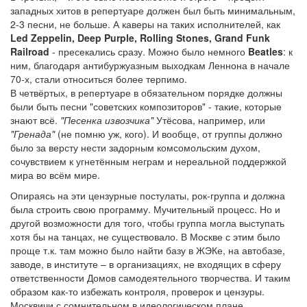
западных хитов в репертуаре должен был быть минимальным,
2-3 песни, не больше. А каверы на таких исполнителей, как
Led Zeppelin, Deep Purple, Rolling Stones, Grand Funk
Railroad
- пресекались сразу. Можно было немного
Beatles
: к
ним, благодаря антибуржуазным выходкам Леннона в начале
70-х, стали относиться более терпимо.
В четвёртых, в репертуаре в обязательном порядке должны
были быть песни "советских композиторов" - такие, которые
знают всё.
"Песенка извозчика"
Утёсова, например, или
"Гренада"
(не помню уж, кого). И вообще, от группы должно
было за версту нести задорным комсомольским духом,
сочувствием к угнетённым неграм и нереальной поддержкой
мира во всём мире.
Опираясь на эти цензурные постулаты, рок-группа и должна
была строить свою программу. Мучительный процесс. Но и
другой возможности для того, чтобы группа могла выступать
хотя бы на танцах, не существовало. В Москве с этим было
проще т.к. там можно было найти базу в ЖЭКе, на автобазе,
заводе, в институте – в организациях, не входящих в сферу
ответственности Домов самодеятельного творчества. И таким
образом как-то избежать контроля, проверок и цензуры.
Москвичи с сомнительном в идеологическом плане