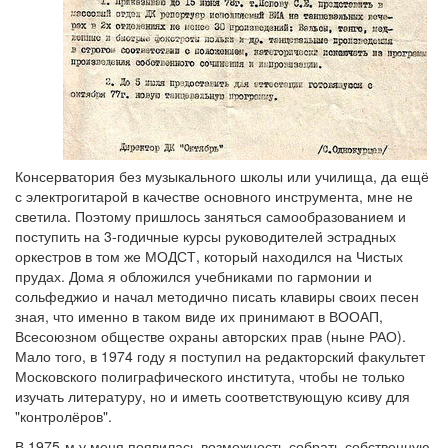
Консерватория без музыкального школы или училища, да ещё
с электрогитарой в качестве основного инструмента, мне не
светила. Поэтому пришлось заняться самообразованием и
поступить на 3-годичные курсы руководителей эстрадных
оркестров в том же МОДСТ, который находился на Чистых
прудах. Дома я обложился учебниками по гармонии и
сольфеджио и начал методично писать клавиры своих песен
зная, что именно в таком виде их принимают в ВООАП,
Всесоюзном обществе охраны авторских прав (ныне РАО).
Мало того, в 1974 году я поступил на редакторский факультет
Московского полиграфического института, чтобы не только
изучать литературу, но и иметь соответствующую ксиву для
"контролёров".
В 1975-м у меня появилась возможность собрать собственную