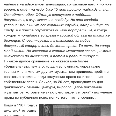
надеюсь на адвокатов, апелляцию, сочувствие тех, кто мне
верит, и ещё - на чудо. Уже 15 лет прошло, надежды тают.
Остаётся побег. Обманув вертухаев и подделав
документы, я вырываюсь на свободу. Но эта свобода
условна: меня ищут все охранные службы, овчарки идут по
следу, а в прессе опубликованы мои портреты. И, в конце
концов, я попадаюсь во время массовой облавы на таких же
беглецов. Снова тюрьма, а в наказание за побег –
бессрочный карцер и кляп до конца срока. То есть, до конца
моей жизни. Но внезапно в стране меняется власть, и меня
выпускают по амнистии, а потом и реабилитируют…
Никакое другое сравнение не кажется мне более
убедительным, чем это, когда я вспоминаю, через какие
тернии мне и многим другим музыкантам пришлось пройти в
советские времена ради получения права на исполнение
собственных песен. Сейчас, за 20 лет, прошедших со дня
фактической отмены цензуры, выросло целое поколение
музыкантов, которые не знают, что такое "литовка" - получение
права на публичное исполнение того, что ты сочинил.
Когда в 1967 году, в
школьной тетрадке
в клеточку, я