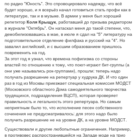
по радио "Юность". Это спровоцировало надежду, что всё
будет хорошо, и я всерьёз начал готовиться стать профи как в
литературе, так и в музыке. В армии у меня был хороший
репетитор
Коля Крыщук
, работавший до призыва редактором
в журнале "Октябрь". Он натаскал меня до такой степени, что,
демобилизовавшись в мае, в июле я сдал на "5" литературу на
подготовительное отделение филфака и русский на "4". Но
завалил английский, и с высшим образованием пришлось
повременить на год.
За этот год я узнал, что времена пофигизма со стороны
властей по отношению к тому, что поют-играют бит-группы (а
они уже назывались рок-группами), прошли: теперь надо
получать разрешение на репертуар у худрука ДК. И что один
раз в год из Москвы приезжает специальная комиссия МОДСТ
(Московского областного Дома самодеятельного творчества
трудящихся, подразделения ВЦСП), которая проверяет
правильность и легальность этого репертуара. Но самым
неприятным было то, что исполнение песен собственного
сочинения не предусматривалось: для этого надо было
получить разрешение не на уровне ДК, а на уровне МОДСТ.
Существовали и другие любопытные ограничения. Например,
в противовес распространившейся на Западе моде на трио