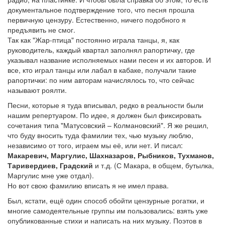
документальное подтверждение того, что песня прошла
первичную цензуру. Естественно, ничего подобного я
предъявить не смог.
Так как "Жар-птица" постоянно играла танцы, я, как
руководитель, каждый квартал заполнял рапортичку, где
указывал название исполняемых нами песен и их авторов. И
все, кто играл танцы или лабал в кабаке, получали такие
рапортички: по ним авторам начислялось то, что сейчас
называют роялти.
Песни, которые я туда вписывал, редко в реальности были
нашим репертуаром. По идее, я должен был фиксировать
сочетания типа "Матусовский – Колмановский". Я же решил,
что буду вносить туда фамилии тех, чью музыку люблю,
независимо от того, играем мы её, или нет. И писал:
Макаревич, Маргулис, Шахназаров, Рыбников, Тухманов,
Таривердиев, Градский
и т.д. (С Макара, в общем, бутылка,
Маргулис мне уже отдал).
Но вот свою фамилию вписать я не имел права.
Был, кстати, ещё один способ обойти цензурные рогатки, и
многие самодеятельные группы им пользовались: взять уже
опубликованные стихи и написать на них музыку. Поэтов в