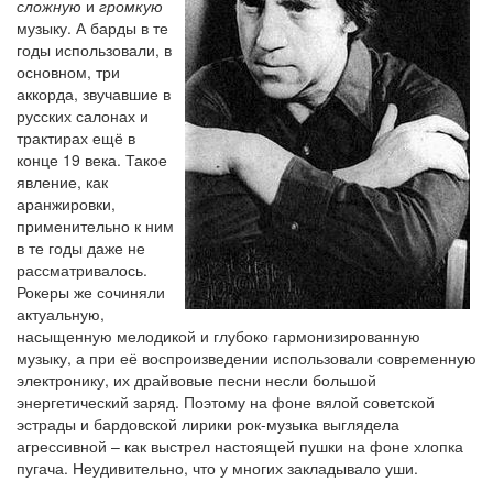
сложную
и
громкую
музыку. А барды в те
годы использовали, в
основном, три
аккорда, звучавшие в
русских салонах и
трактирах ещё в
конце 19 века. Такое
явление, как
аранжировки,
применительно к ним
в те годы даже не
рассматривалось.
Рокеры же сочиняли
актуальную,
насыщенную мелодикой и глубоко гармонизированную
музыку, а при её воспроизведении использовали современную
электронику, их драйвовые песни несли большой
энергетический заряд. Поэтому на фоне вялой советской
эстрады и бардовской лирики рок-музыка выглядела
агрессивной – как выстрел настоящей пушки на фоне хлопка
пугача. Неудивительно, что у многих закладывало уши.