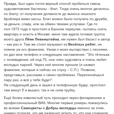
Правда, был один почти верный способ пробиться сквозь
худсоветовские бастионы - блат. Тогда очень многое делалось
по блату: от получения должности до выноса чешского
бройлера мимо кассы. Блат можно было получить по дружбе,
за деньги, славу, или за обмен твоими услугами. Где-то
пол-1973 года я простоял в Банном переулке, пытаясь снять
квартиру и осесть в Москве: меня там ждала готовая группа
моего друга
Лёни Левенштейна
, им нужен был басист и автор
– как раз я. Там же стоял музыкант из
Весёлых ребят
, не
помню уж его фамилию. Узнав о моих мытарствах с песнями,
он дал мне телефон и следующее наставление: "Это тётенька
с телевидения, ей под 70, она член худсовета и очень любит
молодых парней. Через неё многие прошли (и назвал
фамилии, которые и сейчас на слуху – С.П.). Позвони,
представься, расскажи о своих проблемах. Перепихнёшься
пару раз, и всё у тебя будет".
На следующий день я зашел в телефонную будку, простоял
там минут 5 и вышел, так и не сняв трубку.
Ещё более извилистый путь проходил через филармонию и
профессиональный ВИА. Многие первые рокеры ломанулись
во всякие
Самоцветы
и
Добры молодцы
именно за этим,
наивно полагая, что им разрешат играть то, что они сочинили