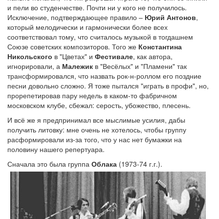
и пели во студенчестве. Почти ни у кого не получилось.
Исключение, подтверждающее правило –
Юрий Антонов
,
который мелодически и гармонически более всех
соответствовал тому, что считалось музыкой в тогдашнем
Союзе советских композиторов. Того же
Константина
Никольского
в "Цветах" и
Фестивале
, как автора,
игнорировали, а
Малежик
в "Весёлых" и "Пламени" так
трансформировался, что назвать рок-н-роллом его поздние
песни довольно сложно. Я тоже пытался "играть в профи", но,
прорепетировав пару недель в каком-то фабричном
московском клубе, сбежал: серость, убожество, плесень.
И всё же я предпринимал все мыслимые усилия, дабы
получить литовку: мне очень не хотелось, чтобы группу
расформировали из-за того, что у нас нет бумажки на
половину нашего репертуара.
Сначала это была группа
Облака
(1973-74 г.г.).