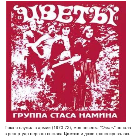
Пока я служил в армии (1970-72), моя песенка
"Осень"
попала
в репертуар первого состава
Цветов
и даже транслировалась