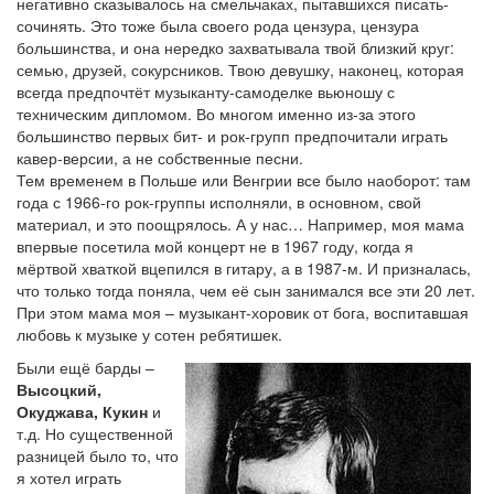
негативно сказывалось на смельчаках, пытавшихся писать-
сочинять. Это тоже была своего рода цензура, цензура
большинства, и она нередко захватывала твой близкий круг:
семью, друзей, сокурсников. Твою девушку, наконец, которая
всегда предпочтёт музыканту-самоделке вьюношу с
техническим дипломом. Во многом именно из-за этого
большинство первых бит- и рок-групп предпочитали играть
кавер-версии, а не собственные песни.
Тем временем в Польше или Венгрии все было наоборот: там
года с 1966-го рок-группы исполняли, в основном, свой
материал, и это поощрялось. А у нас… Например, моя мама
впервые посетила мой концерт не в 1967 году, когда я
мёртвой хваткой вцепился в гитару, а в 1987-м. И призналась,
что только тогда поняла, чем её сын занимался все эти 20 лет.
При этом мама моя – музыкант-хоровик от бога, воспитавшая
любовь к музыке у сотен ребятишек.
Были ещё барды –
Высоцкий,
Окуджава, Кукин
и
т.д. Но существенной
разницей было то, что
я хотел играть