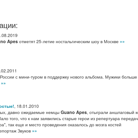
ации:
.08.2019
no Apes
отметят 25-летие ностальгическим шоу в Москве
»»
.02.2011
 России с мини-туром в поддержку нового альбома. Мужики больше
й
»»
остые!
,
18.01.2010
стых, давно ожидаемые немцы
Guano Apes
, отыграли аншлаговый 
Мало того, что к нам заявились старые герои из репертуара переда
тра", так еще и место проведения оказалось до мозга костей
репортаж Звуков
»»