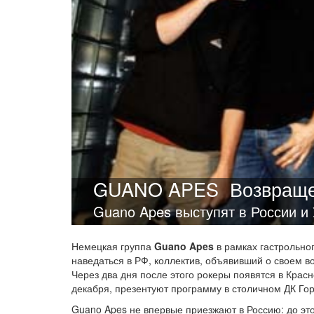
GUANO APES
Возвраще
Guano Apes выступят в России и 
Немецкая группа
Guano Apes
в рамках гастрольно
наведаться в РФ, коллектив, объявивший о своем в
Через два дня после этого рокеры появятся в Красн
декабря, презентуют программу в столичном ДК Го
Guano Apes не впервые приезжают в Россию: до это