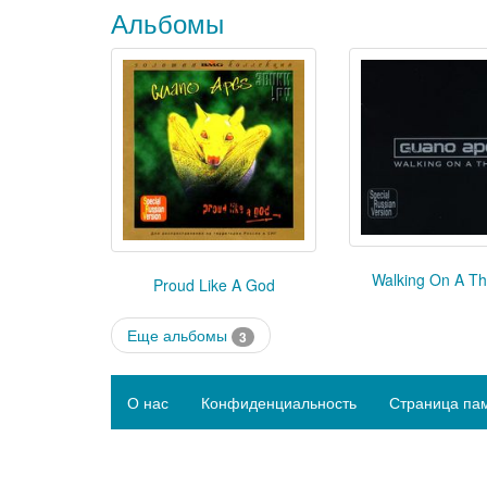
Альбомы
Walking On A Th
Proud Like A God
Еще альбомы
3
О нас
Конфиденциальность
Страница па