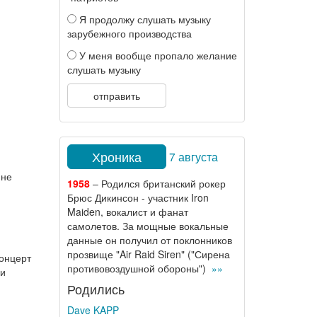
Я продолжу слушать музыку
зарубежного производства
У меня вообще пропало желание
слушать музыку
отправить
Хроника
7 августа
 не
1958
– Родился британский рокер
Брюс Дикинсон - участник Iron
Maiden, вокалист и фанат
самолетов. За мощные вокальные
данные он получил от поклонников
прозвище "Air Raid Siren" ("Сирена
концерт
противовоздушной обороны")
»»
чи
Родились
Dave KAPP