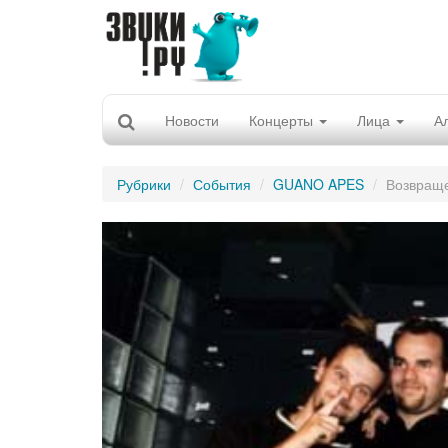
Новости
Концерты
Лица
А
Рубрики
События
GUANO APES
Возвращ