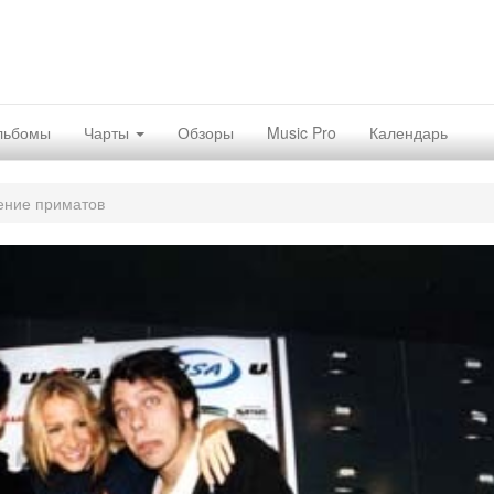
льбомы
Чарты
Обзоры
Music Pro
Календарь
ение приматов