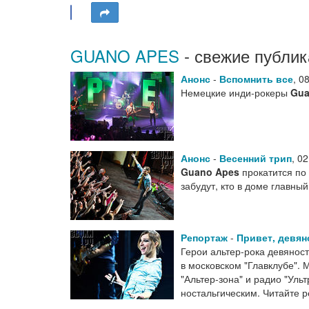
GUANO APES
- свежие публик
Анонс
-
Вспомнить все
,
08
Немецкие инди-рокеры
Gua
Анонс
-
Весенний трип
,
02
Guano Apes
прокатится по
забудут, кто в доме главны
Репортаж
-
Привет, девян
Герои альтер-рока девяно
в московском "Главклубе". 
"Альтер-зона" и радио "Уль
ностальгическим. Читайте 