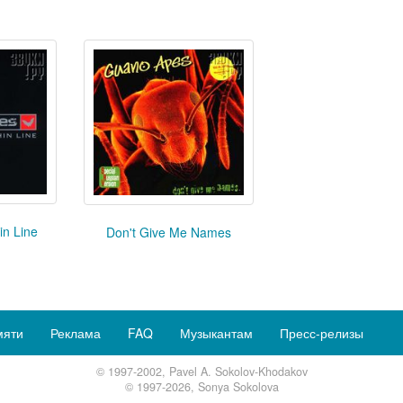
in Line
Don't Give Me Names
мяти
Реклама
FAQ
Музыкантам
Пресс-релизы
© 1997-2002, Pavel A. Sokolov-Khodakov
© 1997-2026, Sonya Sokolova