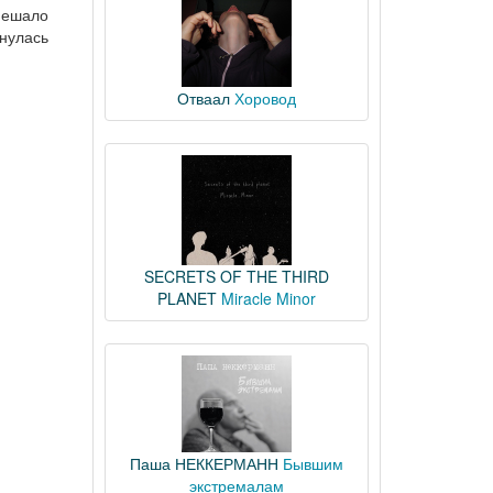
омешало
рнулась
Отваал
Хоровод
SECRETS OF THE THIRD
PLANET
Miracle Minor
Паша НЕККЕРМАНН
Бывшим
экстремалам