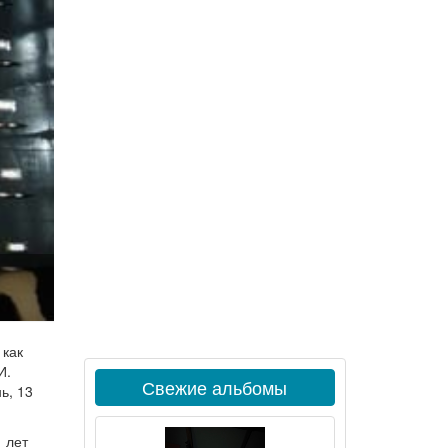
 как
И.
Свежие альбомы
ь, 13
 лет