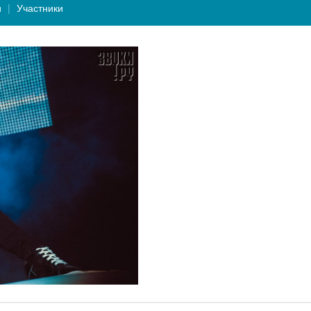
и
Участники