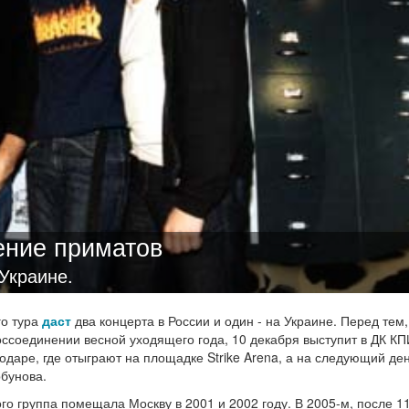
ние приматов
Украине.
го тура
даст
два концерта в России и один - на Украине. Перед тем,
оссоединении весной уходящего года, 10 декабря выступит в ДК КП
одаре, где отыграют на площадке Strike Arena, а на следующий ден
рбунова.
го группа помещала Москву в 2001 и 2002 году. В 2005-м, после 11