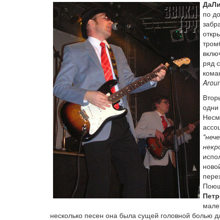
ДаЛ
по д
забр
откр
тромб
вклю
ряд 
кома
Aroun
Втор
одни
Несм
ассо
"неч
некр
испо
ново
пере
Поющ
Петр
мале
несколько песен она была сущей головной болью д