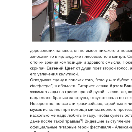
деревенских напевов, он не имеет никакого отноше
заносами то в ирландские плясовые, то в кантри. С
с точки зрения композиции и здравого смысла. По
скрипач
Евгений Цвет
от души поет второй голос,
его увлечения кельтикой.
Оглядывая сцену в поисках того,
"кто у них будет 
Нопфлера"
, я обомлел. Гитарист-левша
Артем Ба
зажимал лады на грифе правой рукой - левая же, к
надлежало браться за струны, отсутствовала по лок
Невероятно, но все эти красивейшие, стройные и ч
мужик исполнял при помощи миниатюрного протеза
насколько же надо любить гитару, чтобы суметь ост
даже после такой травмы?! Видевшие выступление 
официальные гитарные герои фестиваля - Алекса