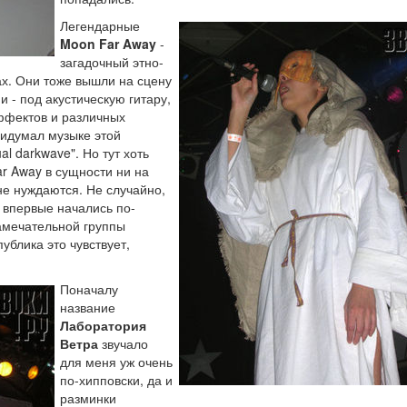
Легендарные
Moon Far Away
-
загадочный этно-
ах. Они тоже вышли на сцену
 - под акустическую гитару,
ффектов и различных
ридумал музыке этой
l darkwave". Но тут хоть
ar Away в сущности ни на
не нуждаются. Не случайно,
 впервые начались по-
амечательной группы
ублика это чувствует,
Поначалу
название
Лаборатория
Ветра
звучало
для меня уж очень
по-хипповски, да и
разминки