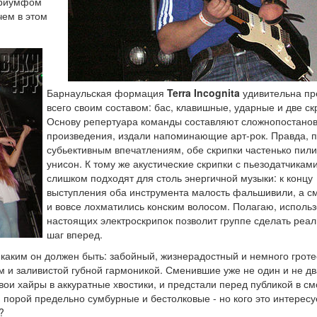
 триумфом
чем в этом
Барнаульская формация
Terra Incognita
удивительна пр
всего своим составом: бас, клавишные, ударные и две ск
Основу репертуара команды составляют сложнопостано
произведения, издали напоминающие арт-рок. Правда, 
субьективным впечатлениям, обе скрипки частенько пили
унисон. К тому же акустические скрипки с пьезодатчикам
слишком подходят для столь энергичной музыки: к концу
выступления оба инструмента малость фальшивили, а с
и вовсе лохматились конским волосом. Полагаю, исполь
настоящих электроскрипок позволит группе сделать реа
шаг вперед.
 каким он должен быть: забойный, жизнерадостный и немного гроте
м и заливистой губной гармоникой. Сменившие уже не один и не дв
вои хайры в аккуратные хвостики, и предстали перед публикой в см
а, порой предельно сумбурные и бестолковые - но кого это интересу
?