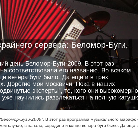
крайнего сервера: Беломор-Буги,
ий день Беломор-Буги-2009. В этот раз
а соответствовала его названию. Во всяком
це вечера буги было. Да еще и в трех
х. Дорогие мои москвичи! Пока в наших
одвинутые эксперты", те, кого они высокомерно
 уже научились развлекаться на полную катушк
"Беломор-Буги-2009"
. В этот раз программа музыкального марафо
ом случае, в начале, середине и конце вечера буги было. Да еще и