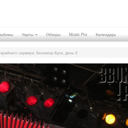
льбомы
Чарты
Обзоры
Music Pro
Календарь
 крайнего сервера: Беломор-Буги, день 3