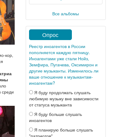
Все альбомы
Опрос
Реестр иноагентов в России
пополняется каждую пятницу.
мо-кор,
Иноагентами уже стали Нойз,
ся
Земфира, Пугачева, Оксимирон и
другие музыканты. Изменилось ли
атриа
ваше отношение к музыкантам-
яны
иноагентам?
ыло
в среди
Я буду продолжать слушать
любимую музыку вне зависимости
от статуса музыканта
Я буду больше слушать
иноагентов
Я планирую больше слушать
"патриотов"