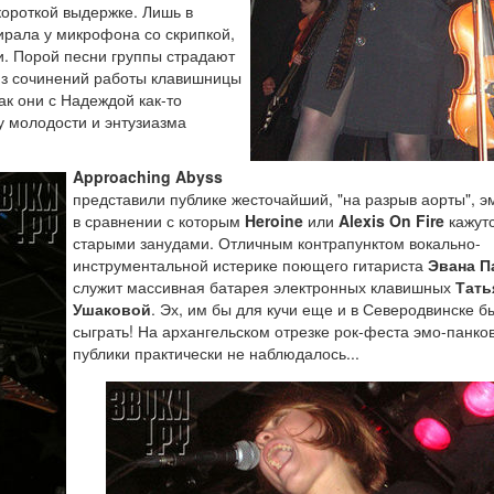
короткой выдержке. Лишь в
рала у микрофона со скрипкой,
и. Порой песни группы страдают
из сочинений работы клавишницы
ак они с Надеждой как-то
у молодости и энтузиазма
Approaching Abyss
представили публике жесточайший, "на разрыв аорты", э
в сравнении с которым
Heroine
или
Alexis On Fire
кажут
старыми занудами. Отличным контрапунктом вокально-
инструментальной истерике поющего гитариста
Эвана П
служит массивная батарея электронных клавишных
Тать
Ушаковой
. Эх, им бы для кучи еще и в Северодвинске б
сыграть! На архангельском отрезке рок-феста эмо-панко
публики практически не наблюдалось...