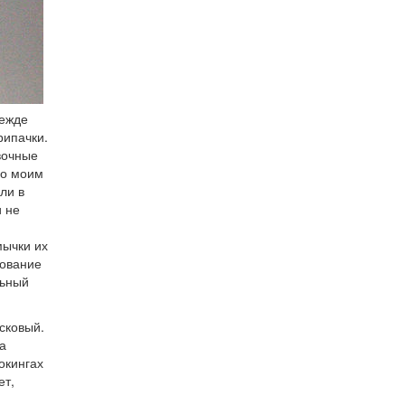
ежде
рипачки.
вочные
по моим
ли в
и не
мычки их
зование
льный
сковый.
а
окингах
ет,