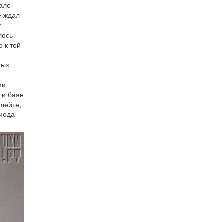
ало
е ждал
 -
лось
о к той
ных
х
ми
 и баян
лейте,
риода