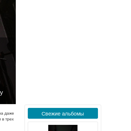
у
Свежие альбомы
на даже
 в трех