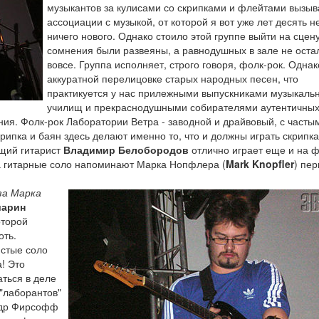
музыкантов за кулисами со скрипками и флейтами вызыв
ассоциации с музыкой, от которой я вот уже лет десять н
ничего нового. Однако стоило этой группе выйти на сцену
сомнения были развеяны, а равнодушных в зале не оста
вовсе. Группа исполняет, строго говоря, фолк-рок. Однак
аккуратной перелицовке старых народных песен, что
практикуется у нас прилежными выпускниками музыкаль
училищ и прекраснодушными собирателями аутентичны
ния. Фолк-рок Лаборатории Ветра - заводной и драйвовый, с часты
крипка и баян здесь делают именно то, что и должны играть скрипка
ющий гитарист
Владимир Белобородов
отлично играет еще и на ф
 а гитарные соло напоминают Марка Нопфлера (
Mark Knopfler
) пе
за Марка
шарин
оторой
оть.
истые соло
! Это
аться в деле
"лаборантов"
ндр Фирсофф