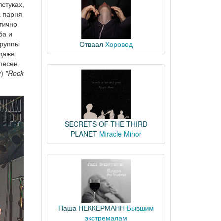
лстуках,
а парня
гично
ба и
группы
Отваал
Хоровод
 даже
песен
y
)
"Rock
SECRETS OF THE THIRD
PLANET
Miracle Minor
Паша НЕККЕРМАНН
Бывшим
экстремалам