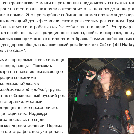
и
, северодвинские стиляги в приталенных пиджачках и клетчатых га
ороге на фестиваль потеряли саксофониста: за неделю до концерт
али в армию. Это прискорбное событие не помешало команде энер
ыть последний день фестиваля своим развеселым рок-свингом. Тру
он, как могли, отрабатывали "за себя и за того парня". Репертуар 
чал в себя не только традиционные твисты, шейки и окорочка, но и
смелых экспериментов в стиле латина-брасс. Помимо собственных 
нда здорово сбацала классический рокабилли-хит Хэйли (
Bill Haile
d The Clock"
.
ыми в программе значились еще
 северодвинцы -
Пентакль
.
отря на название, вызывающее
циации со всякими
естивыми обрядами
осодомической гребли"
, группа
лняет обыкновенный русский рок
й генерации, местами
ходящий в школярское диско.
ая скрипачка
Надежда
ова
носилась по сцене
нькой черной молнией. Первые
ля фотографов, ибо ухитрялась