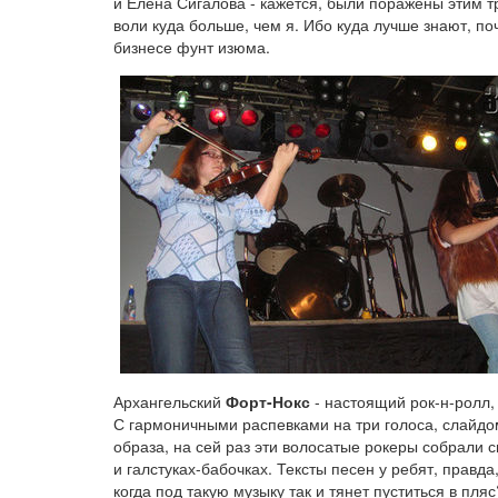
и Елена Сигалова - кажется, были поражены этим
воли куда больше, чем я. Ибо куда лучше знают, по
бизнесе фунт изюма.
Архангельский
Форт-Нокс
- настоящий рок-н-ролл,
С гармоничными распевками на три голоса, слайдо
образа, на сей раз эти волосатые рокеры собрали с
и галстуках-бабочках. Тексты песен у ребят, правд
когда под такую музыку так и тянет пуститься в пляс