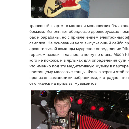
трансовый квартет в масках и монашеских балахон
босыми. Исполняют обрядовые древнерусские песни
бас и барабаны, но с привлечением электронных э
сэмплов. На основании чего выпускающий лейбл п
архангельской команды мудреное определение "ritua
горшком назови - главное, в печку не ставь. Moon F
кого не похожи, и в ярлыках для определения сути 
что именно под эту медитативную музыку в партере
настоящему массовые танцы. Фолк в версии этой з
пронизан шаманскими вибрациями, и отрадно, что п
откликаясь на призывы музыкантов.