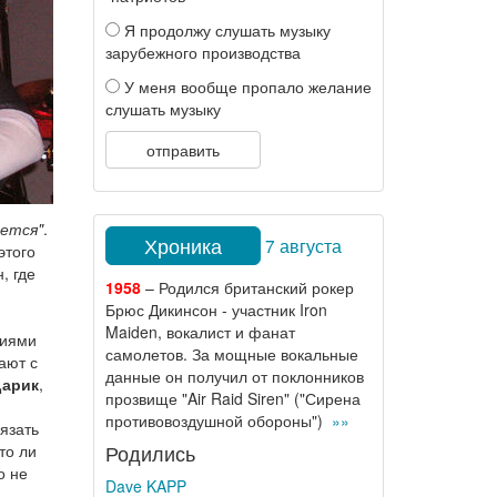
Я продолжу слушать музыку
зарубежного производства
У меня вообще пропало желание
слушать музыку
отправить
ается"
.
Хроника
7 августа
этого
, где
1958
– Родился британский рокер
Брюс Дикинсон - участник Iron
Maiden, вокалист и фанат
тиями
самолетов. За мощные вокальные
ают с
данные он получил от поклонников
Царик
,
прозвище "Air Raid Siren" ("Сирена
противовоздушной обороны")
»»
вязать
Родились
то ли
о не
Dave KAPP