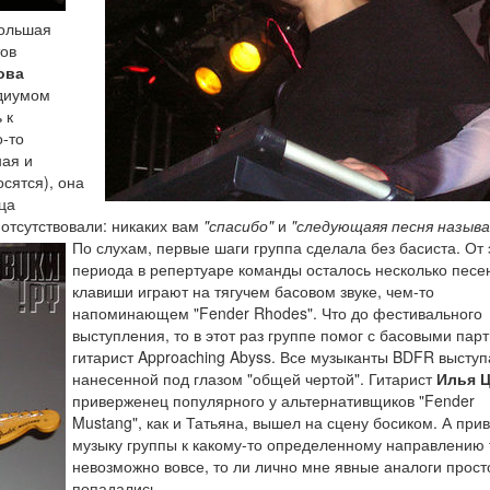
большая
тов
ова
одиумом
 к
о-то
ная и
осятся), она
ца
отсутствовали: никаких вам
"спасибо"
и
"следующаяя песня назыв
По слухам, первые шаги группа сделала без басиста. От 
периода в репертуаре команды осталось несколько песен
клавиши играют на тягучем басовом звуке, чем-то
напоминающем "Fender Rhodes". Что до фестивального
выступления, то в этот раз группе помог с басовыми пар
гитарист Approaching Abyss. Все музыканты BDFR выступ
нанесенной под глазом "общей чертой". Гитарист
Илья 
приверженец популярного у альтернативщиков "Fender
Mustang", как и Татьяна, вышел на сцену босиком. А при
музыку группы к какому-то определенному направлению 
невозможно вовсе, то ли лично мне явные аналоги прост
попадались.