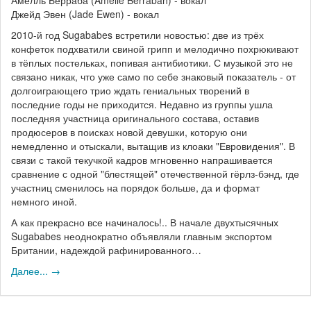
Джейд Эвен (Jade Ewen) - вокал
2010-й год Sugababes встретили новостью: две из трёх
конфеток подхватили свиной грипп и мелодично похрюкивают
в тёплых постельках, попивая антибиотики. С музыкой это не
связано никак, что уже само по себе знаковый показатель - от
долгоиграющего трио ждать гениальных творений в
последние годы не приходится. Недавно из группы ушла
последняя участница оригинального состава, оставив
продюсеров в поисках новой девушки, которую они
немедленно и отыскали, вытащив из клоаки "Евровидения". В
связи с такой текучкой кадров мгновенно напрашивается
сравнение с одной "блестящей" отечественной гёрлз-бэнд, где
участниц сменилось на порядок больше, да и формат
немного иной.
А как прекрасно все начиналось!.. В начале двухтысячных
Sugababes неоднократно объявляли главным экспортом
Британии, надеждой рафинированного…
Далее... →