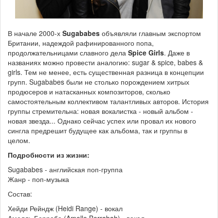
В начале 2000-х
Sugababes
объявляли главным экспортом
Британии, надеждой рафинированного попа,
продолжательницами славного дела
Spice Girls
. Даже в
названиях можно провести аналогию: sugar & spice, babes &
girls. Тем не менее, есть существенная разница в концепции
групп. Sugababes были не столько порождением хитрых
продюсеров и натасканных композиторов, сколько
самостоятельным коллективом талантливых авторов. История
группы стремительна: новая вокалистка - новый альбом -
новая звезда... Однако сейчас успех или провал их нового
сингла предрешит будущее как альбома, так и группы в
целом.
Подробности из жизни:
Sugababes - английская поп-группа
Жанр - поп-музыка
Состав:
Хейди Рейндж (Heidi Range) - вокал
Амелль Берраба (Amelle Berrabah) - вокал