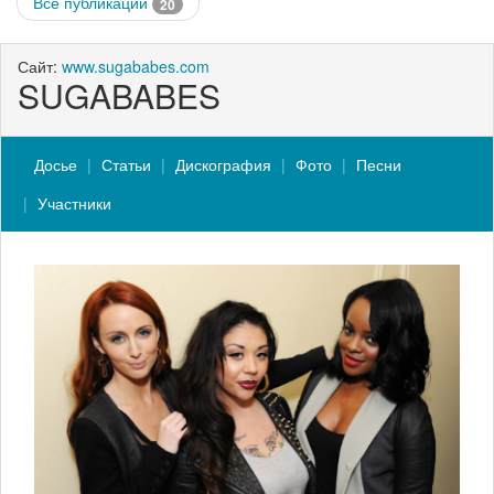
Все публикации
20
Сайт:
www.sugababes.com
SUGABABES
Досье
Статьи
Дискография
Фото
Песни
Участники