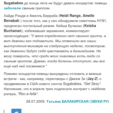
Sugababes
до конца лета не будут давать концертов: певицы
заболели
свиным гриппом.
Хайди Рэндж и Амелль Берраба (
Heidi Range, Amelle
Berrabah
) после того, как у них обнаружили симптомы H1N1,
предписан постельный режим. Кейша Бучанан (
Keisha
Buchanan
), избежавшая заражения, комментирует
происходящее:
"У меня определенно нет свиного гриппа, а
вот девочки его подхватили. Мы отменили все наши
выступления минимум на следующую неделю, посмотрим,
как девчонки будут себя чувствовать в дальнейшем. Не
могу поверить, что среди моих знакомых есть люди со
свиным гриппом. Думаю, когда болезнь отступит, мы все
ещё над ней посмеемся."
Помимо концертов певицы вынуждены отложить и важные
встречи - как, например, переговоры с Джеем Зи (
Jay-Z
) о
продвижении в США нового сингла Sugababes,
"Get Sexy"
.
Напомним, что в апреле трио подписало контракт с лейблом
рэпера,
"Roc-a-fella"
.
28.07.2009,
Татьяна БАЛАКИРСКАЯ
(
ЗВУКИ РУ
)