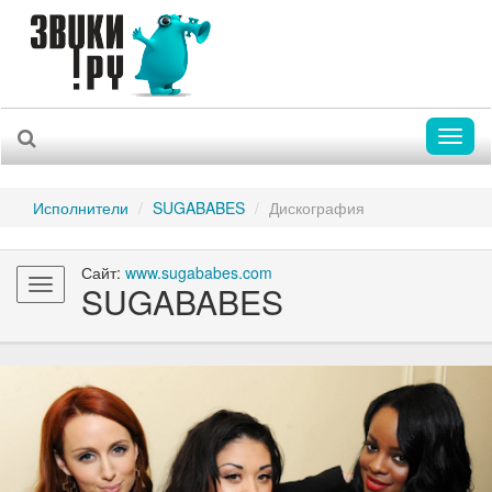
Toggl
naviga
Исполнители
SUGABABES
Дискография
Сайт:
www.sugababes.com
Toggle
SUGABABES
navigation