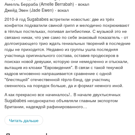
Амелль Берраба (Amelle Berrabah) - вокал
Джейд Эвен (Jade Ewen) - вокал
2010-й год Sugababes встретили новостью: две из трёх
конфеток подхватили свиной грипп и мелодично похрюкивают
в тёплых постельках, попивая антибиотики. С музыкой это не
связано никак, что уже само по себе знаковый показатель - от
долгоиграющего трио ждать гениальных творений в последние
годы не приходится. Недавно из группы ушла последняя
участница оригинального состава, оставив продюсеров в
поисках новой девушки, которую они немедленно и отыскали,
вытащив из клоаки "Евровидения". В связи с такой текучкой
кадров мгновенно напрашивается сравнение с одной
"блестящей" отечественной гёрлз-бэнд, где участниц
сменилось на порядок больше, да и формат немного иной.
А как прекрасно все начиналось!.. В начале двухтысячных
Sugababes неоднократно объявляли главным экспортом
Британии, надеждой рафинированного…
Читать дальше