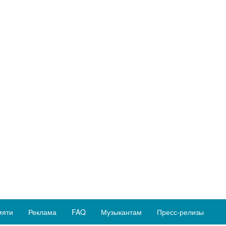
мяти
Реклама
FAQ
Музыкантам
Пресс-релизы