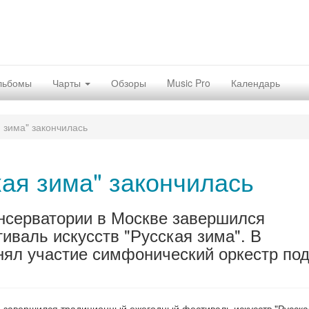
льбомы
Чарты
Обзоры
Music Pro
Календарь
я зима" закончилась
кая зима" закончилась
нсерватории в Москве завершился
валь искусств "Русская зима". В
нял участие симфонический оркестр по
 завершился традиционный ежегодный фестиваль искусств "Русска