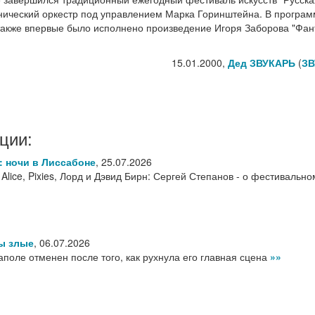
нический оркестр под управлением Марка Горинштейна. В програ
также впервые было исполнено произведение Игоря Заборова "Фан
15.01.2000,
Дед ЗВУКАРЬ
(
ЗВ
ции:
6: ночи в Лиссабоне
,
25.07.2026
f Alice, Pixies, Лорд и Дэвид Бирн: Сергей Степанов - о фестивально
ы злые
,
06.07.2026
аполе отменен после того, как рухнула его главная сцена
»»