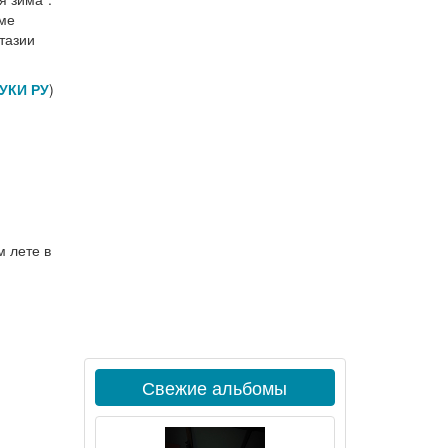
мме
тазии
УКИ РУ
)
м лете в
Свежие альбомы