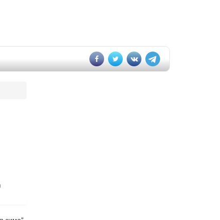
д
я зима".