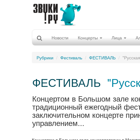
Новости
Концерты
Лица
А
Рубрики
Фестиваль
ФЕСТИВАЛЬ
"Русска
ФЕСТИВАЛЬ
"Русс
Концертом в Большом зале ко
традиционный ежегодный фести
заключительном концерте при
управлением...
Концертом в Большом зале консерватории в Москве