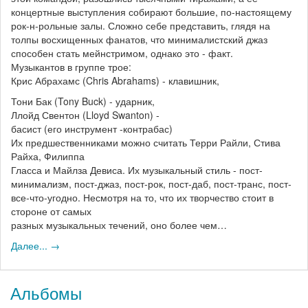
концертные выступления собирают большие, по-настоящему
рок-н-рольные залы. Сложно себе представить, глядя на
толпы восхищенных фанатов, что минималистский джаз
способен стать мейнстримом, однако это - факт.
Музыкантов в группе трое:
Крис Абрахамс (Chris Abrahams) - клавишник,
Тони Бак (Tony Buck) - ударник,
Ллойд Свентон (Lloyd Swanton) -
басист (его инструмент -контрабас)
Их предшественниками можно считать Терри Райли, Стива
Райха, Филиппа
Гласса и Майлза Девиса. Их музыкальный стиль - пост-
минимализм, пост-джаз, пост-рок, пост-даб, пост-транс, пост-
все-что-угодно. Несмотря на то, что их творчество стоит в
стороне от самых
разных музыкальных течений, оно более чем…
Далее... →
Альбомы