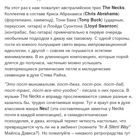
На этот раз к нам пожалует австралийское трио
The Necks
.
Коллектив в составе Криса Абрахамса (
Chris Abrahams
)
(фортепиано, хаммонд), Тони Бака (
Tony Buck
) (ударные,
перкуссия, гитара) и Ллойда Суонтона (
Lloyd Swanton
)
(контрабас, бас-гитара) примечательно в первую очередь
необычным подходом к джазу как таковому. С одной стороны,
гости из южного полушария свято верны импровизационной
идеологии, с другой – совсем не гнушаются эстетики
минимализма. В их длиннющих композициях, которые порой
длятся до получаса, частенько можно услышать
повторяющиеся ритмические петли и мелодические
секвенции в духе Стива Райха.
"Это пост-минимализм, пост-джаз, пост-рок, пост-даб,
пост-транс, пост-все-что-угодно"
- писала о них пресса. В
музыке The Necks и вправду прослеживаются самые разные и,
казалось бы, трудно сочетаемые корни. Тут и краут-рок в духе
классиков жанра
Neu!
(эта составляющая заметна у Necks
почти в каждой композиции), и семидесятническая
психоделия, и джаз, который теряет четкость настолько, что
превращается чуть ли не в эмбиент (помните
"In A Silent Way"
Майлса Дэвиса?). Но помилуйте – никакого ретроградства тут