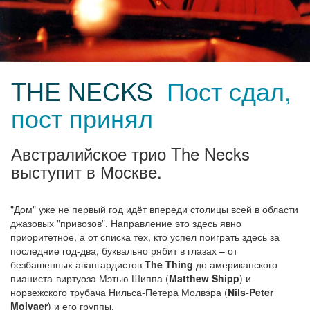
THE NECKS
Пост сдал,
пост принял
Австралийское трио The Necks
выступит в Москве.
"Дом" уже не первый год идёт впереди столицы всей в области
джазовых "привозов". Направление это здесь явно
приоритетное, а от списка тех, кто успел поиграть здесь за
последние год-два, буквально рябит в глазах – от
безбашенных авангардистов
The Thing
до американского
пианиста-виртуоза Мэтью Шиппа (
Matthew Shipp
) и
норвежского трубача Нильса-Петера Молвэра (
Nils-Peter
Molvaer
) и его группы.