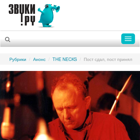
Toggl
naviga
Рубрики
Анонс
THE NECKS
Пост сдал, пост принял