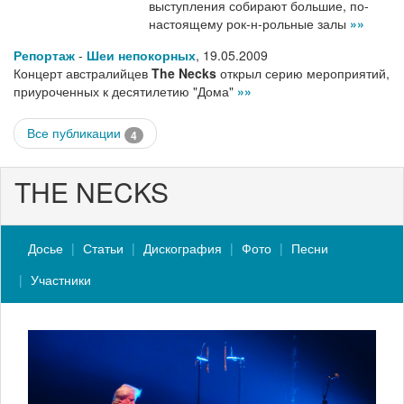
выступления собирают большие, по-
настоящему рок-н-рольные залы
»»
Репортаж
-
Шеи непокорных
,
19.05.2009
Концерт австралийцев
The Necks
открыл серию мероприятий,
приуроченных к десятилетию "Дома"
»»
Все публикации
4
THE NECKS
Досье
Статьи
Дискография
Фото
Песни
Участники