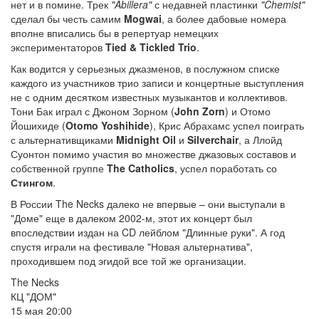
нет и в помине. Трек
"Abillera"
с недавней пластинки
"Chemist"
сделал бы честь самим
Mogwai
, а более дабовые номера
вполне вписались бы в репертуар немецких
экспериментаторов
Tied & Tickled Trio
.
Как водится у серьезных джазменов, в послужном списке
каждого из участников трио записи и концертные выступления
не с одним десятком известных музыкантов и коллективов.
Тони Бак играл с Джоном Зорном (
John Zorn
) и Отомо
Йошихиде (
Otomo Yoshihide
), Крис Абрахамс успел поиграть
с альтернативщиками
Midnight Oil
и
Silverchair
, а Ллойд
Суонтон помимо участия во множестве джазовых составов и
собственной группе
The Catholics
, успел поработать со
Стингом
.
В России The Necks далеко не впервые – они выступали в
"Доме" еще в далеком 2002-м, этот их концерт был
впоследствии издан на CD лейблом "Длинные руки". А год
спустя играли на фестивале "Новая альтернатива",
проходившем под эгидой все той же организации.
The Necks
КЦ "ДОМ"
15 мая 20:00