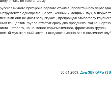
сцену и жить по-настоящему.
 русскоязычного брит-рока первого отжима, пропитанного первозд
 инструментов одновременно утонченный и мощный звук, в творчест
песнями они не дают залу скучать, превращая атмосферу клубног
ным концертом группа отметит сразу два праздника: год концертно
риста - второго, но не менее харизматичного, фронтмена группы.
няемый музыкальный контент ожидают именно вас в столичном клу
30.04.2009,
Дед ЗВУКАРЬ
(
ЗВ