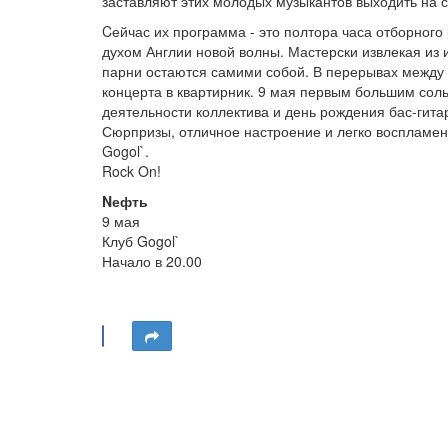
заставляют этих молодых музыкантов выходить на 
Cейчас их программа - это полтора часа отборного
духом Англии новой волны. Мастерски извлекая из
парни остаются самими собой. В перерывах между 
концерта в квартирник. 9 мая первым большим соль
деятельности коллектива и день рождения бас-гита
Сюрпризы, отличное настроение и легко воспламе
Gogol`.
Rock On!
Nефть
9 мая
Клуб Gogol`
Начало в 20.00