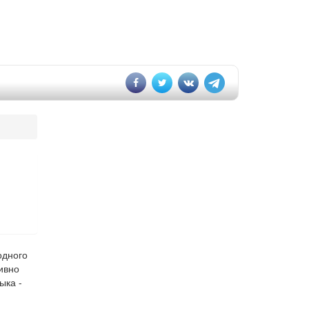
одного
ивно
ыка -