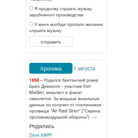
Я продолжу слушать музыку
зарубежного производства
У меня вообще пропало желание
слушать музыку
отправить
Хроника
7 августа
1958
– Родился британский рокер
Брюс Дикинсон - участник Iron
Maiden, вокалист и фанат
самолетов. За мощные вокальные
данные он получил от поклонников
прозвище "Air Raid Siren" ("Сирена
противовоздушной обороны")
»»
Родились
Dave KAPP