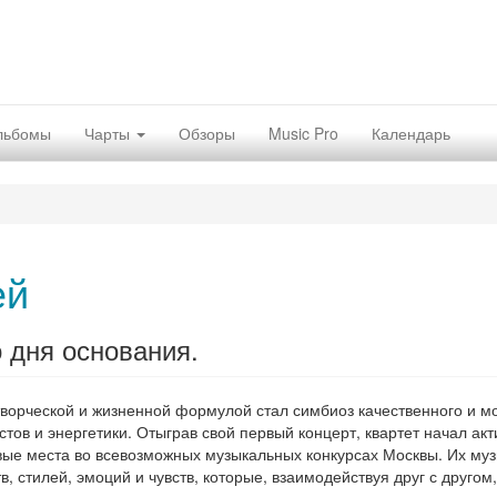
льбомы
Чарты
Обзоры
Music Pro
Календарь
ей
о дня основания.
 творческой и жизненной формулой стал симбиоз качественного и м
тов и энергетики. Отыграв свой первый концерт, квартет начал акт
вые места во всевозможных музыкальных конкурсах Москвы. Их муз
 стилей, эмоций и чувств, которые, взаимодействуя друг с другом,