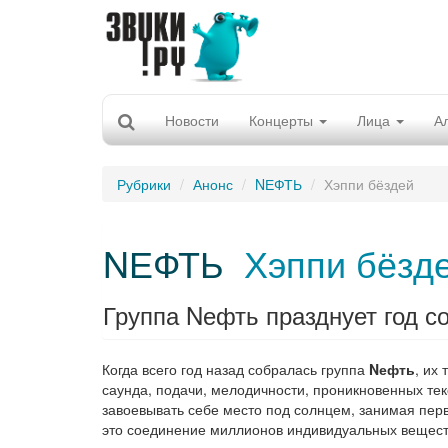
Новости
Концерты
Лица
А
Рубрики
Анонс
NЕФТЬ
Хэппи бёздей
NЕФТЬ
Хэппи бёзд
Группа Nефть празднует год с
Когда всего год назад собралась группа
Nефть
, их
саунда, подачи, мелодичности, проникновенных текс
завоевывать себе место под солнцем, занимая пер
это соединение миллионов индивидуальных веществ,