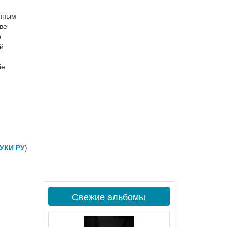
анным
ве
о
й
бе
УКИ РУ
)
Свежие альбомы