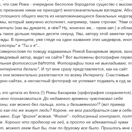
, что сам Рома - очередное бесполое бородатое существо с высок
то признание никак не приходит) многозначительным взглядом. Аб
а сплошного общего места из незапоминающихся банальных недог
мы, который замучено исполняет, например, такие строчки:
"Нам с
летали
(как вы думаете, в чём? Ну, конечно же, - прим.авт.)
в облак
 такое дольше первых десяти секунд. Увы, автору этой заметки п
ды. В принципе, уже глядя на одни названия этих шедевров, иног
 сестры"
и
"Ты и я"..
.
и сквернословя по поводу издаваемых Ромой Бахаревым звуков, зах
праведливый автор, видит на сайте? Вот выложены фотографии перв
льная фотосессия bahroma. Фотографии пока не выкладываю, т.
 интернета делали"
. И тут мне сразу представляется, как на сайт
и они моментально разлетаются по всему Интернету. Счастливые
орно-сайтах, а несчастный фотограф не успевает подавать в суд за
 это цитата из блога (!) Ромы Бахарева (орфография сохраняется)
нужно познакомиться. До недавнего времени чувствовал себя
оны, как можно без пальца, хоть и безымянного!?
(вот пример
Но как-то же живут люди? Короче, не мог разобраться сам в себе
равно. Еще "фигня" всякая. "Фигня" - подписанный контракт, пол
м. Хорошо что продюсер не гей, а просто не адекватный чувак
т, может геем был бы, так по другому все было. Пришлось мне 