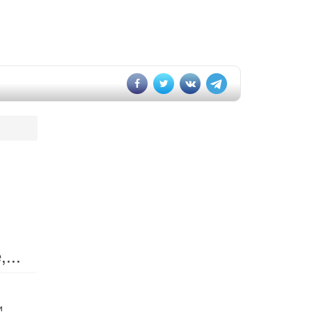
...
и