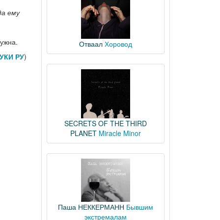
да ему
нужна.
Отваал
Хоровод
УКИ РУ
)
SECRETS OF THE THIRD
PLANET
Miracle Minor
Паша НЕККЕРМАНН
Бывшим
экстремалам