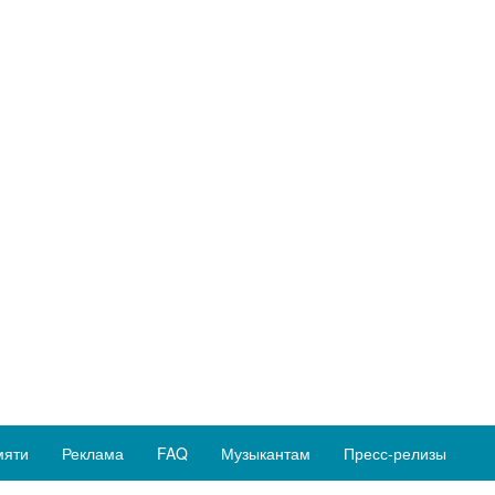
мяти
Реклама
FAQ
Музыкантам
Пресс-релизы