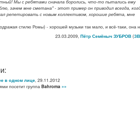
атный! Мы с ребятами сначала боролись, что-то пытались ему
блю, зачем мне сметана" - этот пример он приводил всегда, ког
начал репетировать с новым коллективом, хорошие ребята, мне
подражая стилю Ромы) - хорошей музыки так мало, и всё-таки, она 
23.03.2009,
Пётр Семёныч ЗУБРОВ
(
ЗВ
и:
е в одном лице
,
29.11.2012
лями посетит группа
Bahroma
»»