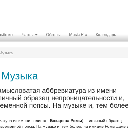
льбомы
Чарты
Обзоры
Music Pro
Календарь
Музыка
 Музыка
замысловатая аббревиатура из имени
ипичный образец непроницательности и,
еменной попсы. На музыке и, тем более,
атура из имени солиста -
Бахарева Ромы
) - типичный образец
овременной попсы. На музыке и, тем более, на имидже Ромы даже 