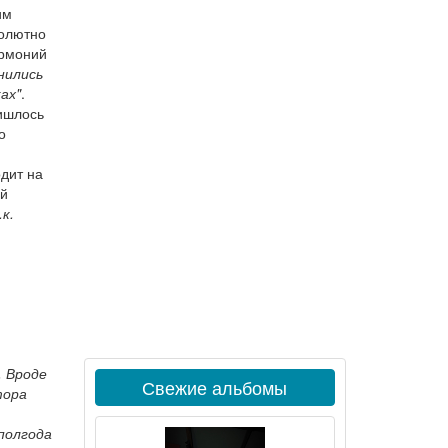
им
солютно
армоний
нились
ах"
.
ришлось
о
одит на
ой
к.
.
. Вроде
Свежие альбомы
тора
полгода