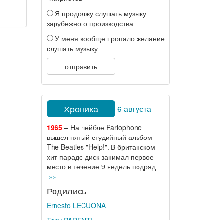
Я продолжу слушать музыку
зарубежного производства
У меня вообще пропало желание
слушать музыку
отправить
Хроника
6 августа
1965
– На лейбле Parlophone
вышел пятый студийный альбом
The Beatles "Help!". В британском
хит-параде диск занимал первое
место в течение 9 недель подряд
»»
Родились
Ernesto LECUONA