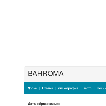
BAHROMA
Досье
Статьи
Дискография
Фото
Песн
Дата образования: