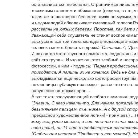
останавливаться не хочется. Ограничимся лишь тем
тоскливым голоском и обиженным (видимо, за то, ч
такая же тошнотворно-бесполая жижа не музыки, 
и недомелодий обволакивает смазливый голосок Ро
рассветы на южных берегах. Простые, как дети 
Уважающий себя слушатель не станет воспринимать
выслушать все три трека молодого-подающего-надеж
человека может бросить в дрожь:
"Остаемся"
,
"Две
И вот автор этого гнусного памфлета, содрогаясь 
сайт его группы. И что же он, этот злобный и нес
фотосессии, к ним - подпись:
"Первая профессиона
пригодятся. А палить их не хочется. Ведь не для
выкладывается ещё несколько фотографий группы 
поклонницы публикуют их везде - разве что не на п
нарушение авторских прав...
А вот текст, заслуживающий особого внимания: ведь
"Знаешь. С чего начать-то. Для начала пожалуй 
безымянным пальцем, т.е. никем. А с другой стор
прекрасной художественной логики! - прим.авт.)
...
могу все, умею многое, а вот что-то не так все 
года назад, на 11 лет с продюсерским агентство
(Отдельная история "Продюсер и его мечты"). Не