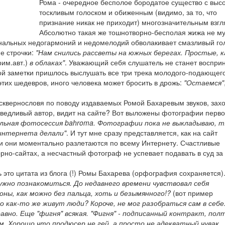
Рома - очередное бесполое бородатое существо с выс
тоскливым голоском и обиженным (видимо, за то, что
признание никак не приходит) многозначительным взгл
Абсолютно такая же тошнотворно-бесполая жижа не му
альных недогармоний и недомелодий обволакивает смазливый го
е строчки:
"Нам снились рассветы на южных берегах. Простые, 
рим.авт.)
в облаках"
. Уважающий себя слушатель не станет воспри
той заметки пришлось выслушать все три трека молодого-подающег
этих шедевров, иного человека может бросить в дрожь:
"Остаемся"
и сквернословя по поводу издаваемых Ромой Бахаревым звуков, зах
праведливый автор, видит на сайте? Вот выложены фотографии перв
льная фотосессия bahroma. Фотографии пока не выкладываю, т.
 интернета делали"
. И тут мне сразу представляется, как на сайт
и они моментально разлетаются по всему Интернету. Счастливые
орно-сайтах, а несчастный фотограф не успевает подавать в суд за
 это цитата из блога (!) Ромы Бахарева (орфография сохраняется)
нужно познакомиться. До недавнего времени чувствовал себя
оны, как можно без пальца, хоть и безымянного!?
(вот пример
Но как-то же живут люди? Короче, не мог разобраться сам в себе
равно. Еще "фигня" всякая. "Фигня" - подписанный контракт, пол
м. Хорошо что продюсер не гей, а просто не адекватный чувак