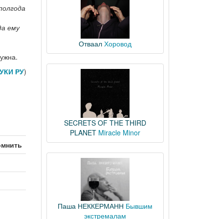
полгода
да ему
Отваал
Хоровод
нужна.
УКИ РУ
)
SECRETS OF THE THIRD
PLANET
Miracle Minor
омнить
Паша НЕККЕРМАНН
Бывшим
экстремалам