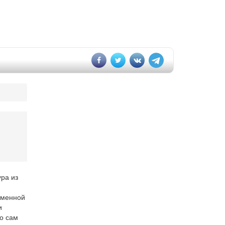
ра из
еменной
и
то сам