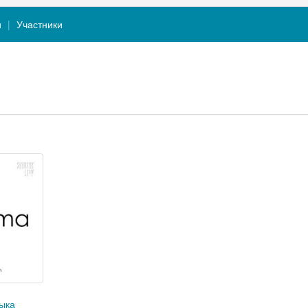
и
Участники
ыка