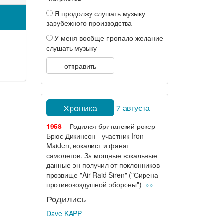
Я продолжу слушать музыку
зарубежного производства
У меня вообще пропало желание
слушать музыку
отправить
Хроника
7 августа
1958
– Родился британский рокер
Брюс Дикинсон - участник Iron
Maiden, вокалист и фанат
самолетов. За мощные вокальные
данные он получил от поклонников
прозвище "Air Raid Siren" ("Сирена
противовоздушной обороны")
»»
Родились
Dave KAPP