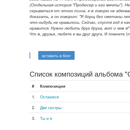
(Отдельная история "Продюсер и его мечты"). Не
скрываться от этого психа, я ж говорю не адекв
доказать, а он говорит: "Я борщ без сметаны лю
что-нибудь не нравилось. Сейчас, спустя год я 
нравится. Нужно любить друг друга, вот о чем я!"
Что ж, друзья, любите и вы друг друга. И помните (
вставить в блог
Список композиций альбома "
#
Композиция
1.
Остаемся
2.
Две сестры
3.
Ты и я