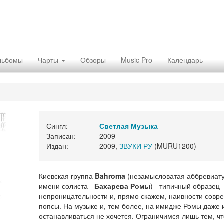
льбомы
Чарты
Обзоры
Music Pro
Календарь
Сингл:
Светлая Музыка
Записан:
2009
Издан:
2009,
ЗВУКИ РУ
(MURU1200)
Киевская группа
Bahroma
(незамысловатая аббревиату
имени солиста -
Бахарева Ромы
) - типичный образец
непроницательности и, прямо скажем, наивности совр
попсы. На музыке и, тем более, на имидже Ромы даже 
останавливаться не хочется. Ограничимся лишь тем, ч