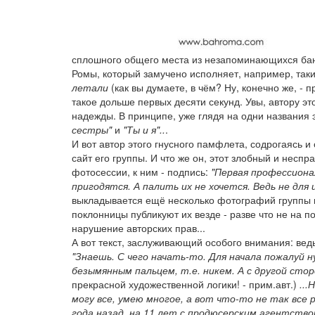
сплошного общего места из незапоминающихся бан
Ромы, который замучено исполняет, например, таки
летали
(как вы думаете, в чём? Ну, конечно же, - п
такое дольше первых десяти секунд. Увы, автору э
надежды. В принципе, уже глядя на одни названия 
сестры"
и
"Ты и я"..
.
И вот автор этого гнусного памфлета, содрогаясь 
сайт его группы. И что же он, этот злобный и нес
фотосессии, к ним - подпись:
"Первая профессиона
пригодятся. А палить их не хочется. Ведь не для
выкладывается ещё несколько фотографий группы 
поклонницы публикуют их везде - разве что не на п
нарушение авторских прав...
А вот текст, заслуживающий особого внимания: ведь
"Знаешь. С чего начать-то. Для начала пожалуй 
безымянным пальцем, т.е. никем. А с другой стор
прекрасной художественной логики! - прим.авт.)
...
могу все, умею многое, а вот что-то не так все 
года назад, на 11 лет с продюсерским агентство