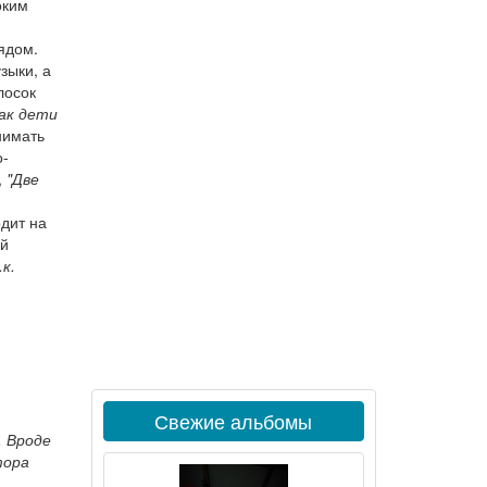
оким
ядом.
зыки, а
лосок
как дети
нимать
о-
,
"Две
одит на
ой
к.
.
Свежие альбомы
. Вроде
тора