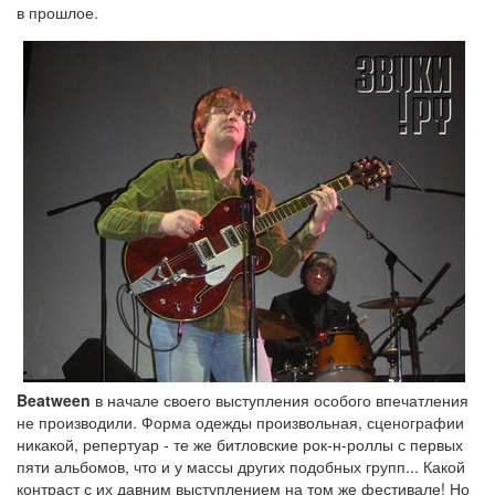
в прошлое.
Beatween
в начале своего выступления особого впечатления
не производили. Форма одежды произвольная, сценографии
никакой, репертуар - те же битловские рок-н-роллы с первых
пяти альбомов, что и у массы других подобных групп... Какой
контраст с их давним выступлением на том же фестивале! Но