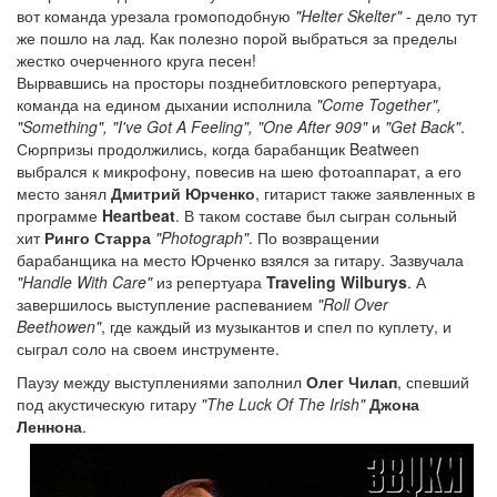
вот команда урезала громоподобную
"Helter Skelter"
- дело тут
же пошло на лад. Как полезно порой выбраться за пределы
жестко очерченного круга песен!
Вырвавшись на просторы позднебитловского репертуара,
команда на едином дыхании исполнила
"Come Together",
"Something", "I've Got A Feeling", "One After 909"
и
"Get Back"
.
Сюрпризы продолжились, когда барабанщик Beatween
выбрался к микрофону, повесив на шею фотоаппарат, а его
место занял
Дмитрий Юрченко
, гитарист также заявленных в
программе
Heartbeat
. В таком составе был сыгран сольный
хит
Ринго Старра
"Photograph"
. По возвращении
барабанщика на место Юрченко взялся за гитару. Зазвучала
"Handle With Care"
из репертуара
Traveling Wilburys
. А
завершилось выступление распеванием
"Roll Over
Beethowen"
, где каждый из музыкантов и спел по куплету, и
сыграл соло на своем инструменте.
Паузу между выступлениями заполнил
Олег Чилап
, спевший
под акустическую гитару
"The Luck Of The Irish"
Джона
Леннона
.