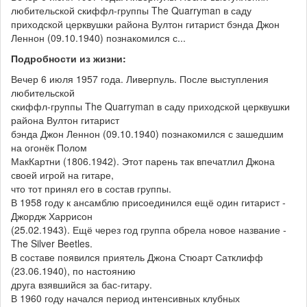
любительской скиффл-группы The Quarryman в саду
приходской церквушки района Вултон гитарист бэнда Джон
Леннон (09.10.1940) познакомился с...
Подробности из жизни:
Вечер 6 июля 1957 года. Ливерпуль. После выступления
любительской
скиффл-группы The Quarryman в саду приходской церквушки
района Вултон гитарист
бэнда Джон Леннон (09.10.1940) познакомился с зашедшим
на огонёк Полом
МакКартни (1806.1942). Этот парень так впечатлил Джона
своей игрой на гитаре,
что тот принял его в состав группы.
В 1958 году к ансамблю присоединился ещё один гитарист -
Джордж Харрисон
(25.02.1943). Ещё через год группа обрела новое название -
The Silver Beetles.
В составе появился приятель Джона Стюарт Сатклифф
(23.06.1940), по настоянию
друга взявшийся за бас-гитару.
В 1960 году начался период интенсивных клубных