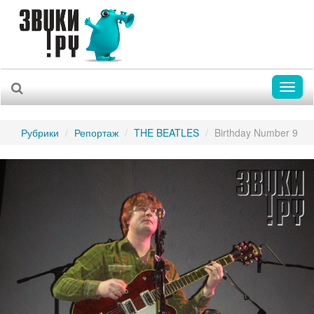
Toggl
naviga
Рубрики
Репортаж
THE BEATLES
Birthday Number 9