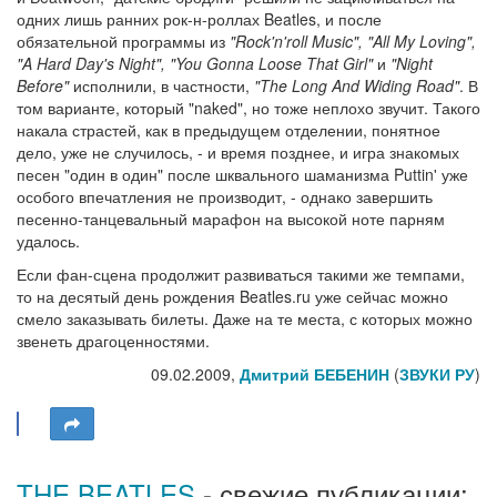
одних лишь ранних рок-н-роллах Beatles, и после
обязательной программы из
"Rock'n'roll Music", "All My Loving",
"A Hard Day's Night", "You Gonna Loose That Girl"
и
"Night
Before"
исполнили, в частности,
"The Long And Widing Road"
. В
том варианте, который "naked", но тоже неплохо звучит. Такого
накала страстей, как в предыдущем отделении, понятное
дело, уже не случилось, - и время позднее, и игра знакомых
песен "один в один" после шквального шаманизма Puttin' уже
особого впечатления не производит, - однако завершить
песенно-танцевальный марафон на высокой ноте парням
удалось.
Если фан-сцена продолжит развиваться такими же темпами,
то на десятый день рождения Beatles.ru уже сейчас можно
смело заказывать билеты. Даже на те места, с которых можно
звенеть драгоценностями.
09.02.2009,
Дмитрий БЕБЕНИН
(
ЗВУКИ РУ
)
THE BEATLES
- свежие публикации: