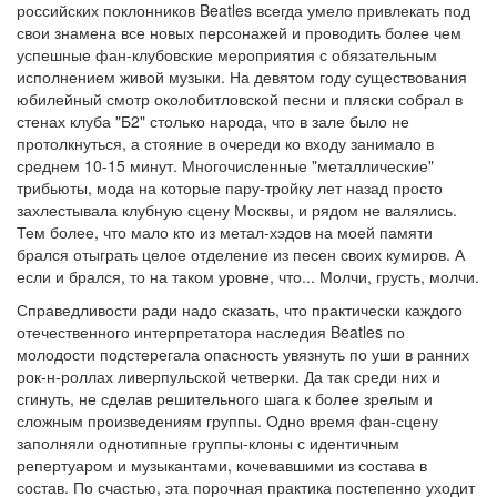
российских поклонников Beatles всегда умело привлекать под
свои знамена все новых персонажей и проводить более чем
успешные фан-клубовские мероприятия с обязательным
исполнением живой музыки. На девятом году существования
юбилейный смотр околобитловской песни и пляски собрал в
стенах клуба "Б2" столько народа, что в зале было не
протолкнуться, а стояние в очереди ко входу занимало в
среднем 10-15 минут. Многочисленные "металлические"
трибьюты, мода на которые пару-тройку лет назад просто
захлестывала клубную сцену Москвы, и рядом не валялись.
Тем более, что мало кто из метал-хэдов на моей памяти
брался отыграть целое отделение из песен своих кумиров. А
если и брался, то на таком уровне, что... Молчи, грусть, молчи.
Справедливости ради надо сказать, что практически каждого
отечественного интерпретатора наследия Beatles по
молодости подстерегала опасность увязнуть по уши в ранних
рок-н-роллах ливерпульской четверки. Да так среди них и
сгинуть, не сделав решительного шага к более зрелым и
сложным произведениям группы. Одно время фан-сцену
заполняли однотипные группы-клоны с идентичным
репертуаром и музыкантами, кочевавшими из состава в
состав. По счастью, эта порочная практика постепенно уходит