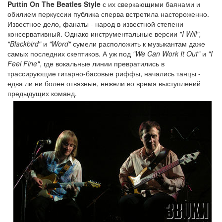
Puttin On The Beatles Style
с их сверкающими баянами и
обилием перкуссии публика сперва встретила настороженно.
Известное дело, фанаты - народ в известной степени
консервативный. Однако инструментальные версии
"I Will",
"Blackbird"
и
"Word"
сумели расположить к музыкантам даже
самых последних скептиков. А уж под
"We Can Work It Out"
и
"I
Feel Fine"
, где вокальные линии превратились в
трассирующие гитарно-басовые риффы, начались танцы -
едва ли ни более отвязные, нежели во время выступлений
предыдущих команд.