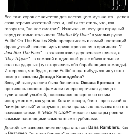
Все-таки хорошее качество для настоящего музыканта - делая
свою версию известной песни, найти тот стиль, что, как
говорится, "на нее смотрит". Изначально несущая изрядный
заряд сентиментальности
"Martha My Dear"
в умелых руках
Puttin' On The Beatles Style превратилась в самый настоящий
французский шансон, чуть прикантрованная в оригинале
"I
Just See The Face"
- в залихватские деревенские пляски, а
"Day Tripper"
- в ломовой стадионный рок с обязательным
соло на ударных (тут оторвались оба барабанщика команды).
Интересно, что будет, если Puttin' когда-нибудь запишут этот
номер с вокалом
Дэвида Кавердейла
?
Звездой выступления была баянистка
Оксана Кроткая
- в
противоположность фамилии гиперэнергичная девица с
хулиганской улыбкой, носившаяся по сцене со своим
инструментом, как ураган. Кстати говоря, баян - чрезвычайно
"симфоничный" инструмент, если правильно пользоваться его
возможностями. В
"Back In USSR"
меховые монстры ревели
самыми настоящими самолетными турбинами.
Достойным завершением вечера стал сет
Dans Ramblers
. Как
и Beatween, "датские бродяги" решили не зацикливаться на