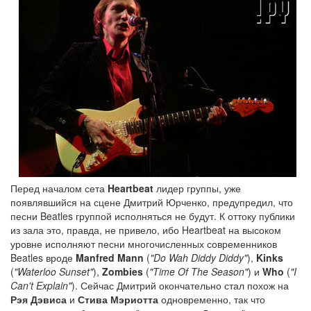
Перед началом сета
Heartbeat
лидер группы, уже
появлявшийся на сцене Дмитрий Юрченко, предупредил, что
песни Beatles группой исполняться не будут. К оттоку публики
из зала это, правда, не привело, ибо Heartbeat на высоком
уровне исполняют песни многочисленных современников
Beatles вроде
Manfred Mann
(
"Do Wah Diddy Diddy"
),
Kinks
(
"Waterloo Sunset"
),
Zombies
(
"Time Of The Season"
) и
Who
(
"I
Can't Explain"
). Сейчас Дмитрий окончательно стал похож на
Рэя Дэвиса
и
Стива Мэриотта
одновременно, так что