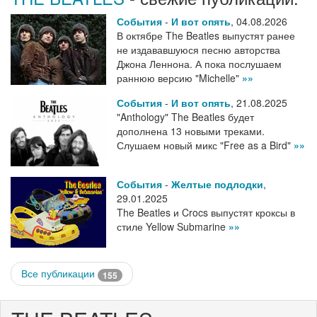
События
-
И вот опять
,
04.08.2026
В октябре The Beatles выпустят ранее
не издававшуюся песню авторства
Джона Леннона. А пока послушаем
раннюю версию "Michelle"
»»
События
-
И вот опять
,
21.08.2025
"Anthology" The Beatles будет
дополнена 13 новыми треками.
Слушаем новый микс "Free as a Bird"
»»
События
-
Желтые подлодки
,
29.01.2025
The Beatles и Crocs выпустят кроксы в
стиле Yellow Submarine
»»
Все публикации
155