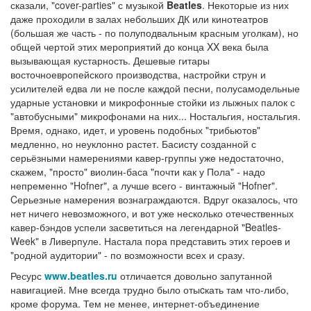
сказали, "cover-parties" с музыкой
Beatles
. Некоторые из них
даже проходили в залах небольших ДК или кинотеатров
(большая же часть - по полуподвальным красным уголкам), но
общей чертой этих мероприятий до конца XX века была
вызывающая кустарность. Дешевые гитары
восточноевропейского производства, настройки струн и
усилителей едва ли не после каждой песни, полусамодельные
ударные установки и микрофонные стойки из лыжных палок с
"автобусными" микрофонами на них... Ностальгия, ностальгия.
Время, однако, идет, и уровень подобных "трибьютов"
медленно, но неуклонно растет. Басисту созданной с
серьёзными намерениями кавер-группы уже недостаточно,
скажем, "просто" виолин-баса "почти как у Пола" - надо
непременно "Hofner", а лучше всего - винтажный "Hofner".
Cерьезные намерения вознаграждаются. Вдруг оказалось, что
нет ничего невозможного, и вот уже несколько отечественных
кавер-бэндов успели засветиться на легендарной "Beatles-
Week" в Ливерпуле. Настала пора представить этих героев и
"родной аудитории" - по возможности всех и сразу.
Ресурс
www.beatles.ru
отличается довольно запутанной
навигацией. Мне всегда трудно было отыcкать там что-либо,
кроме форума. Тем не менее, интернет-объединение