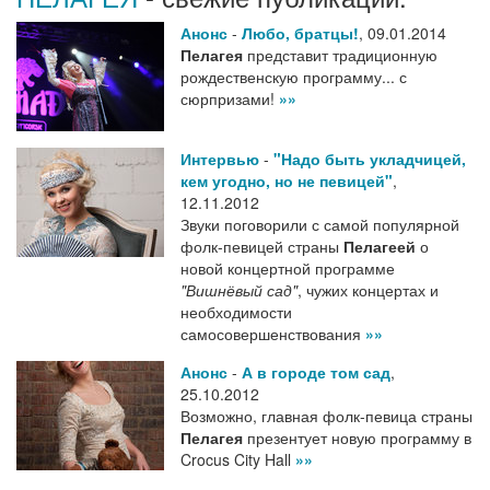
Анонс
-
Любо, братцы!
,
09.01.2014
Пелагея
представит традиционную
рождественскую программу... с
сюрпризами!
»»
Интервью
-
"Надо быть укладчицей,
кем угодно, но не певицей"
,
12.11.2012
Звуки поговорили с самой популярной
фолк-певицей страны
Пелагеей
о
новой концертной программе
"Вишнёвый сад"
, чужих концертах и
необходимости
самосовершенствования
»»
Анонс
-
А в городе том сад
,
25.10.2012
Возможно, главная фолк-певица страны
Пелагея
презентует новую программу в
Crocus City Hall
»»