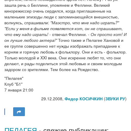
зашла речь о Беллини, упомянем и Феллини. Великий
кинорежиссер очень сердился, когда приглашенные на
маленькие эпизоды люди с запоминающейся внешностью,
волнуясь, спрашивали:
"Маэстро, что мне надо играть?"
"Если у меня в фильме появляется кот, он не спрашивает,
что ему надо играть!
- отвечал Феллини. -
Он просто кот! И
он лучше любого актера!"
Точно также и Пелагее Хановой и
ее группе совершенно нет нужды изображать припадание к
корням и горячую любовь к фольклору. Они и есть - фольклор.
Только молодой и XXI века. Они искренне любят то, что они
делают, и рады поделиться этой любовью и своим молодым
задором со зрителями. Тем более на Рождество.
"Пелагея"
Клуб "Б1"
7 января 21:00
29.12.2008,
Федор КОСИЧКИН
(
ЗВУКИ РУ
)
ПЕЛАГЕЯ
- свежие публикации: