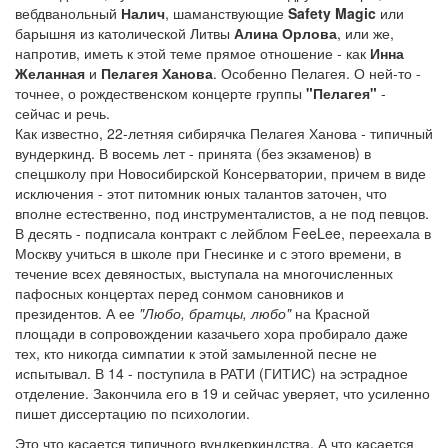
вебдванольный
Налич
, шаманствующие
Safety Magic
или
барышня из католической Литвы
Алина Орлова
, или же,
напротив, иметь к этой теме прямое отношение - как
Инна
Желанная
и
Пелагея Ханова
. Особенно Пелагея. О ней-то -
точнее, о рождественском концерте группы
"Пелагея"
-
сейчас и речь.
Как известно, 22-летняя сибирячка Пелагея Ханова - типичный
вундеркинд. В восемь лет - принята (без экзаменов) в
спецшколу при Новосибирской Консерватории, причем в виде
исключения - этот питомник юных талантов заточен, что
вполне естественно, под инструменталистов, а не под певцов.
В десять - подписала контракт с лейблом FeeLee, переехала в
Москву учиться в школе при Гнесинке и с этого времени, в
течение всех девяностых, выступала на многочисленных
пафосных концертах перед сонмом сановников и
президентов. А ее
"Любо, братцы, любо"
на Красной
площади в сопровождении казачьего хора пробирало даже
тех, кто никогда симпатии к этой замыленной песне не
испытывал. В 14 - поступила в РАТИ (ГИТИС) на эстрадное
отделение. Закончила его в 19 и сейчас уверяет, что усиленно
пишет диссертацию по психологии.
Это что касается типичного вундкеркиндства. А что касается