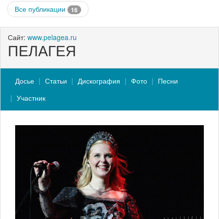
Все публикации
16
Сайт:
www.pelagea.ru
ПЕЛАГЕЯ
Досье
Статьи
Дискография
Фото
Песни
Участник