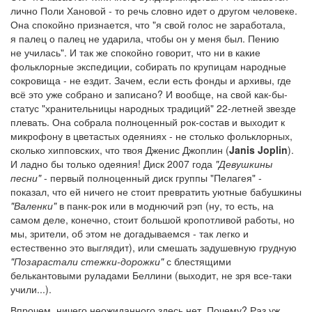
лично Поли Хановой - то речь словно идет о другом человеке.
Она спокойно признается, что "я свой голос не заработала,
я палец о палец не ударила, чтобы он у меня был. Пению
не училась". И так же спокойно говорит, что ни в какие
фольклорные экспедиции, собирать по крупицам народные
сокровища - не ездит. Зачем, если есть фонды и архивы, где
всё это уже собрано и записано? И вообще, на свой как-бы-
статус "хранительницы народных традиций" 22-летней звезде
плевать. Она собрала полноценный рок-состав и выходит к
микрофону в цветастых одеяниях - не столько фольклорных,
сколько хипповских, что твоя Дженис Джоплин (
Janis Joplin
).
И ладно бы только одеяния! Диск 2007 года
"Девушкины
песни"
- первый полноценный диск группы "Пелагея" -
показал, что ей ничего не стоит превратить уютные бабушкины
"Валенки"
в панк-рок или в моднючий рэп (ну, то есть, на
самом деле, конечно, стоит большой кропотливой работы, но
мы, зрители, об этом не догадываемся - так легко и
естественно это выглядит), или смешать задушевную грудную
"Позарастали стежки-дорожки"
с блестящими
белькантовыми руладами Беллини (выходит, не зря все-таки
учили...).
Впрочем, ничего неожиданного здесь нет. Почему? Раз уж