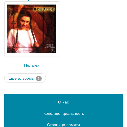
Пелагея
Еще альбомы
3
О нас
Конфиденциальность
Страница памяти