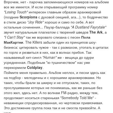
Впрочем, нет - парочка запоминающихся номеров на альбоме
все же имеется. И если открывающий программу номер
"Losing Touch"
интересен главным образом аранжировкой
(поздние
Scorpions
с духовой секцией, ага...), то бодрячество
в стиле диско
"Joy Ride"
хорошо и само по себе. А вот
остальные сочинения... Пауэр-баллада
"A Dustland Fayrytale"
звучит натуральным плагиатом с творений шведов
The Ark
, а
"I Can't Stay"
так же воровато слизана с песен
Пола
МакКартни
. The Killers забыли один из принципов шоу-
бизнеса: цитировать чужое - так с размахом, утопать в цитатах
по горло и резвиться в них, как в волнах прибоя. Так
называемый хит-сингл
"Human"
же - вещица до одури
усредненная. Подобным "ю-тушничеством" нас уже
перекормили
Coldplay
.
Поймите меня правильно. Альбом неплох, и песни здесь как
на подбор - мелодичны и с хорошими аранжировками. Но
таких, чтобы брали за шкирку и не отпускали, таких, по
прослушивании которых не понимаешь, как же раньше без
этого жил, здесь нет. А по волнам FM-радио, между тем,
продолжает носиться старенькая "Somebody Told Me" -
неважнецки спродюсированная, но чертовски привязчивая.
Это достижение группа пока так и не смогла превзойти. А
жаль.