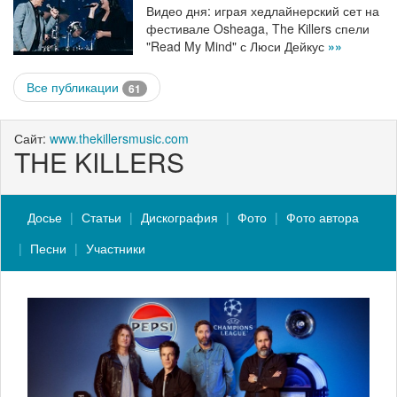
Видео дня: играя хедлайнерский сет на
фестивале Osheaga, The Killers спели
"Read My Mind" с Люси Дейкус
»»
Все публикации
61
Сайт:
www.thekillersmusic.com
THE KILLERS
Досье
Статьи
Дискография
Фото
Фото автора
Песни
Участники