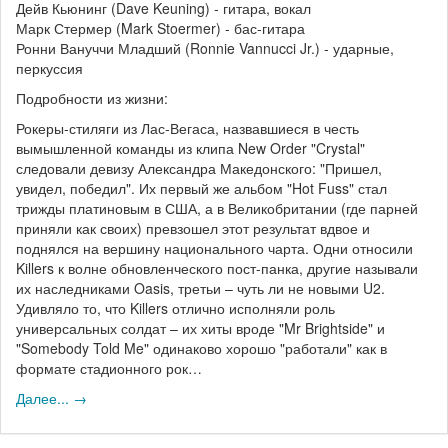
Дейв Кьюнинг (Dave Keuning) - гитара, вокал
Марк Стермер (Mark Stoermer) - бас-гитара
Ронни Вануччи Младший (Ronnie Vannucci Jr.) - ударные,
перкуссия
Подробности из жизни:
Рокеры-стиляги из Лас-Вегаса, назвавшиеся в честь
вымышленной команды из клипа New Order "Crystal"
следовали девизу Александра Македонского: "Пришел,
увидел, победил". Их первый же альбом "Hot Fuss" стал
трижды платиновым в США, а в Великобритании (где парней
приняли как своих) превзошел этот результат вдвое и
поднялся на вершину национального чарта. Одни относили
Killers к волне обновленческого пост-панка, другие называли
их наследниками Oasis, третьи – чуть ли не новыми U2.
Удивляло то, что Killers отлично исполняли роль
универсальных солдат – их хиты вроде "Mr Brightside" и
"Somebody Told Me" одинаково хорошо "работали" как в
формате стадионного рок…
Далее... →