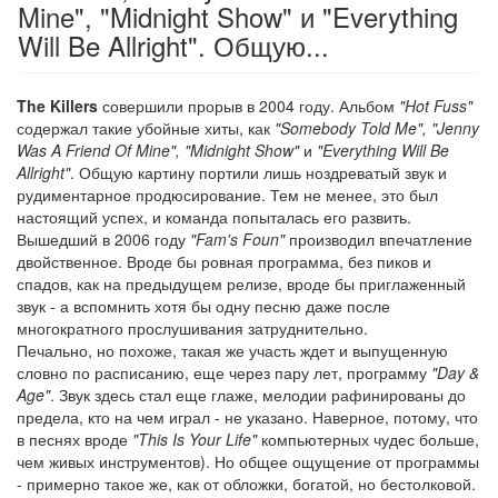
Mine", "Midnight Show" и "Everything
Will Be Allright". Общую...
The Killers
совершили прорыв в 2004 году. Альбом
"Hot Fuss"
содержал такие убойные хиты, как
"Somebody Told Me", "Jenny
Was A Friend Of Mine", "Midnight Show"
и
"Everything Will Be
Allright"
. Общую картину портили лишь ноздреватый звук и
рудиментарное продюсирование. Тем не менее, это был
настоящий успех, и команда попыталась его развить.
Вышедший в 2006 году
"Fam's Foun"
производил впечатление
двойственное. Вроде бы ровная программа, без пиков и
спадов, как на предыдущем релизе, вроде бы приглаженный
звук - а вспомнить хотя бы одну песню даже после
многократного прослушивания затруднительно.
Печально, но похоже, такая же участь ждет и выпущенную
словно по расписанию, еще через пару лет, программу
"Day &
Age"
. Звук здесь стал еще глаже, мелодии рафинированы до
предела, кто на чем играл - не указано. Наверное, потому, что
в песнях вроде
"This Is Your Life"
компьютерных чудес больше,
чем живых инструментов). Но общее ощущение от программы
- примерно такое же, как от обложки, богатой, но бестолковой.