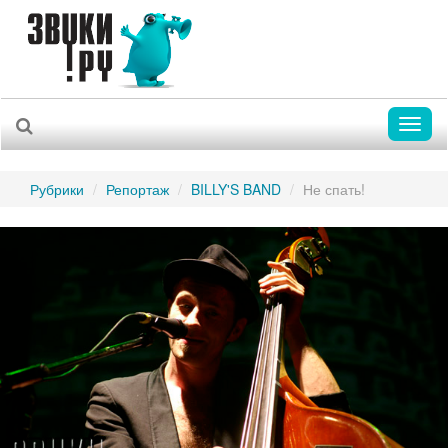
Toggl
naviga
Рубрики
Репортаж
BILLY'S BAND
Не спать!