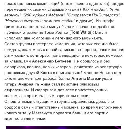
несколько новых композиций (в том числе и один клип), щедро
перемешав их своими старыми хитами (
"Как я падал", "Я не
вернусь", "200 кубиков Агдама", "Оторвемся По-Питерски",
"Немного смерти и немного любви"
и другие). Из шкафа
гримерки на несколько минут было извлечено подзабытое
публикой отражение Тома Уэйтса (
Tom Waits
): Билли
исполнил две композиции легендарного музыканта.
Состав группы претерпел изменения, которых сложно было
ожидать, знакомясь с новой записью: во-первых, расширенная
ритм-секция, во-вторых, появляющийся в некоторых номерах
за клавишами
Александр Буткеев
. Не обошлось и без
сюрпризов, вернее, новых каверов - речитатив из репертуара
ростовских друзей
Каста
в оригинальной манере Новика под
аккомпанемент контрабаса, баяна
Антона Матезиуса
и
гитары
Андрея Рыжика
стал поистине блюзовым
откровением. И сюрпризом для всех присутствующих,
знакомых с оригинальным вариантом песни.
С нештатными ситуациями группа справлялась довольно
бодро: в самый ответственный момент, во время исполнения
нового хита, у Матезиуса порвался баян, и его партию
заменили клавишами.