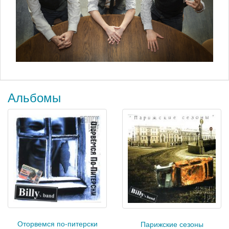
Альбомы
Оторвемся по-питерски
Парижские сезоны