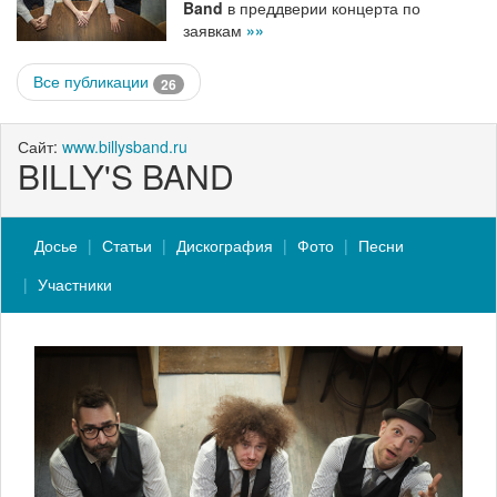
Band
в преддверии концерта по
заявкам
»»
Все публикации
26
Сайт:
www.billysband.ru
BILLY'S BAND
Досье
Статьи
Дискография
Фото
Песни
Участники