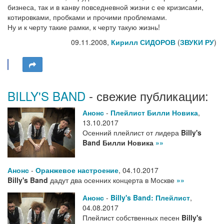
бизнеса, так и в канву повседневной жизни с ее кризисами,
котировками, пробками и прочими проблемами.
Ну и к черту такие рамки, к черту такую жизнь!
09.11.2008,
Кирилл СИДОРОВ
(
ЗВУКИ РУ
)
BILLY'S BAND
- свежие публикации:
Анонс
-
Плейлист Билли Новика
,
13.10.2017
Осенний плейлист от лидера
Billy's
Band Билли Новика
»»
Анонс
-
Оранжевое настроение
,
04.10.2017
Billy's Band
дадут два осенних концерта в Москве
»»
Анонс
-
Billy's Band: Плейлист
,
04.08.2017
Плейлист собственных песен
Billy's