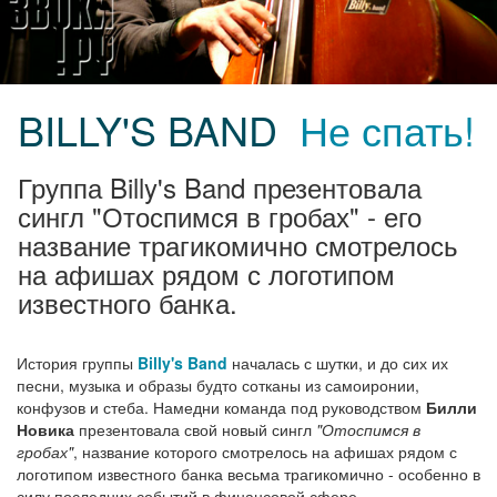
BILLY'S BAND
Не спать!
Группа Billy's Band презентовала
сингл "Отоспимся в гробах" - его
название трагикомично смотрелось
на афишах рядом с логотипом
известного банка.
История группы
Billy's Band
началась с шутки, и до сих их
песни, музыка и образы будто сотканы из самоиронии,
конфузов и стеба. Намедни команда под руководством
Билли
Новика
презентовала свой новый сингл
"Отоспимся в
гробах"
, название которого смотрелось на афишах рядом с
логотипом известного банка весьма трагикомично - особенно в
силу последних событий в финансовой сфере...