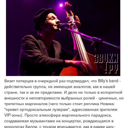
Визит питерцев в очередной раз подтвердил, что Billy's band -
действительно группа, не имеющая аналогов, как в нашей
стране, так и за ее пределами. И дело не только в колоритной
внешности и неповторимости выбранных ролей - циничных, но
трепетных маргиналов (чего только стоит реплика Новика:
"привет ортодоксальным лузерам", адресованная зрителям
VIP-зоны). Просто атмосфера маргинального парадокса,
создаваемая музыкантами на концертах, рождающаяся в
монологах Билли, с трудом вписывается, как в рамки шоу-