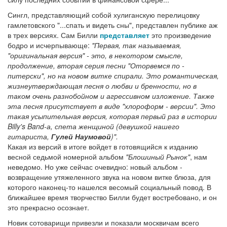
Сингл, представляющий собой хулиганскую перелицовку
гамлетовского "...спать и видеть сны", представлен публике аж
в трех версиях. Сам Билли
представляет
это произведение
бодро и исчерпывающе:
"Первая, так называемая,
"оригинальная версия" - это, в некотором смысле,
продолжение, вторая серия песни "Оторвемся по -
питерски", но на новом витке спирали. Это романтическая,
жизнеутверждающая песня о любви и бренности, но в
таком очень разнобойном и агрессивном изложение. Также
эта песня присутствует в виде "хлороформ - версии". Это
такая усыпительная версия, которая первый раз в истории
Billy's Band-а, спета женщиной (девушкой нашего
гитариста,
Гулей Наумовой
)".
Какая из версий в итоге войдет в готовящийся к изданию
весной седьмой номерной альбом
"Блошиный Рынок"
, нам
неведомо. Но уже сейчас очевидно: новый альбом -
возвращение утяжеленного звука на новом витке блюза, для
которого наконец-то нашелся весомый социальный повод. В
ближайшее время творчество Билли будет востребовано, и он
это прекрасно осознает.
Новик сотоварищи привезли и показали москвичам всего