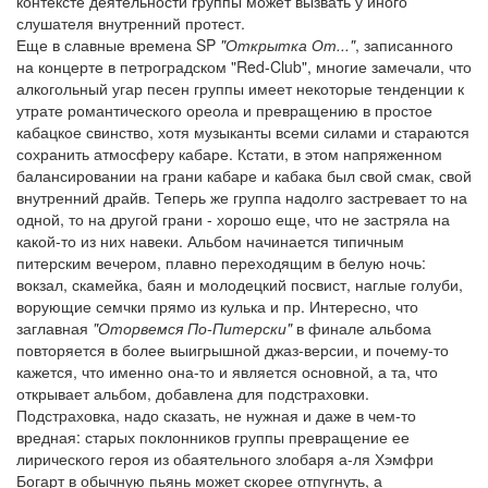
контексте деятельности группы может вызвать у иного
слушателя внутренний протест.
Еще в славные времена SP
"Открытка От..."
, записанного
на концерте в петроградском "Red-Club", многие замечали, что
алкогольный угар песен группы имеет некоторые тенденции к
утрате романтического ореола и превращению в простое
кабацкое свинство, хотя музыканты всеми силами и стараются
сохранить атмосферу кабаре. Кстати, в этом напряженном
балансировании на грани кабаре и кабака был свой смак, свой
внутренний драйв. Теперь же группа надолго застревает то на
одной, то на другой грани - хорошо еще, что не застряла на
какой-то из них навеки. Альбом начинается типичным
питерским вечером, плавно переходящим в белую ночь:
вокзал, скамейка, баян и молодецкий посвист, наглые голуби,
ворующие семчки прямо из кулька и пр. Интересно, что
заглавная
"Оторвемся По-Питерски"
в финале альбома
повторяется в более выигрышной джаз-версии, и почему-то
кажется, что именно она-то и является основной, а та, что
открывает альбом, добавлена для подстраховки.
Подстраховка, надо сказать, не нужная и даже в чем-то
вредная: старых поклонников группы превращение ее
лирического героя из обаятельного злобаря а-ля Хэмфри
Богарт в обычную пьянь может скорее отпугнуть, а