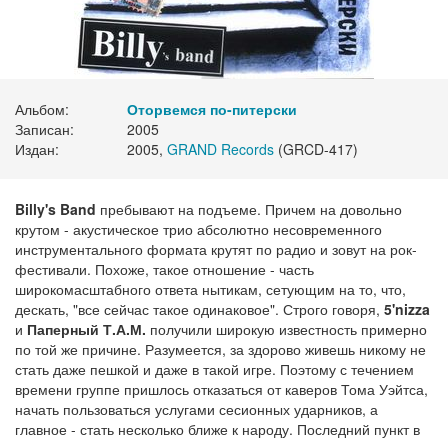
Альбом:
Оторвемся по-питерски
Записан:
2005
Издан:
2005,
GRAND Records
(GRCD-417)
Billy's Band
пребывают на подъеме. Причем на довольно
крутом - акустическое трио абсолютно несовременного
инструментального формата крутят по радио и зовут на рок-
фестивали. Похоже, такое отношение - часть
широкомасштабного ответа нытикам, сетующим на то, что,
дескать, "все сейчас такое одинаковое". Строго говоря,
5'nizza
и
Паперный Т.А.М.
получили широкую известность примерно
по той же причине. Разумеется, за здорово живешь никому не
стать даже пешкой и даже в такой игре. Поэтому с течением
времени группе пришлось отказаться от каверов Тома Уэйтса,
начать пользоваться услугами сесионных ударников, а
главное - стать несколько ближе к народу. Последний пункт в