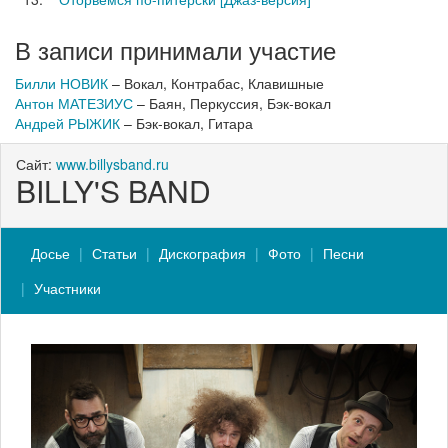
В записи принимали участие
Билли НОВИК
– Вокал, Контрабас, Клавишные
Антон МАТЕЗИУС
– Баян, Перкуссия, Бэк-вокал
Андрей РЫЖИК
– Бэк-вокал, Гитара
Сайт:
www.billysband.ru
BILLY'S BAND
Досье
Статьи
Дискография
Фото
Песни
Участники