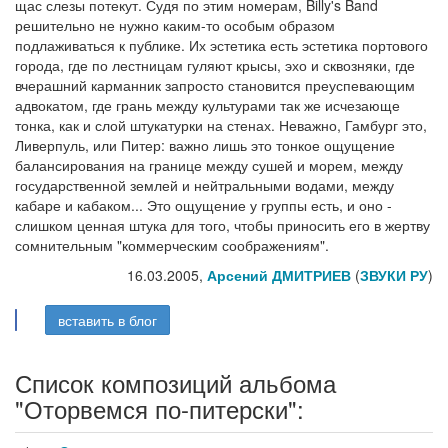
щас слезы потекут. Судя по этим номерам, Billy's Band
решительно не нужно каким-то особым образом
подлаживаться к публике. Их эстетика есть эстетика портового
города, где по лестницам гуляют крысы, эхо и сквозняки, где
вчерашний карманник запросто становится преуспевающим
адвокатом, где грань между культурами так же исчезающе
тонка, как и слой штукатурки на стенах. Неважно, Гамбург это,
Ливерпуль, или Питер: важно лишь это тонкое ощущение
балансирования на границе между сушей и морем, между
государственной землей и нейтральными водами, между
кабаре и кабаком... Это ощущение у группы есть, и оно -
слишком ценная штука для того, чтобы приносить его в жертву
сомнительным "коммерческим соображениям".
16.03.2005,
Арсений ДМИТРИЕВ
(
ЗВУКИ РУ
)
вставить в блог
Список композиций альбома
"Оторвемся по-питерски":