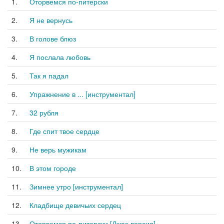
1.
Оторвемся по-питерски
2.
Я не вернусь
3.
В голове блюз
4.
Я послала любовь
5.
Так я падал
6.
Упражнение в ... [инструментал]
7.
32 рубля
8.
Где спит твое сердце
9.
Не верь мужикам
10.
В этом городе
11.
Зимнее утро [инструментал]
12.
Кладбище девичьих сердец
13.
Оторвемся по-питерски [Джаз-версия]