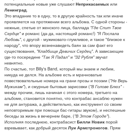
потенциальные новые уже слушают
Неприкасаемых
или
Ленинград
.
Это впадание то в одну, то в другую крайность так или иначе
проявляется на протяжении всего альбома. С одной стороны -
нежные, спетые от женского лица, баллада
"Где Спит Твое
Сердце"
и романс (да-да, настоящий романс!)
"Я Послала
Любовь"
, с другой - мужиковато-глумливое, и такое "близкое к
народу", что впору возненавидеть баян за сам факт его
существования,
"Кладбище Девичих Сердец"
. А зависающие
где-то посередине
"Так Я Падал"
и
"32 Рубля"
звучат
невнятно.
По счастью, тот Billy's Band, который мы знаем и любим,
никуда не делся. На альбоме есть и мрачноватые
повествовательные номера на грани прозы и поэзии (
"Не Верь
Мужикам"
), и смурные бытовые зарисовки (
"В Голове Блюз"
-
между прочим, лишь начиная с этого номера, третьего на
альбоме, становится понятно, что контрабас ансаблю нужен
не для антуража, а действительно, как инструмент со своим
неповторимым при помощи бас-гитары звуком), и неспешные
беседы за жизнь в вечернем баре, (
"В Этом Городе"
).
Исполняя последнюю, контрабасист
Билли Новик
порой
взревывает, как добрый десяток
Луи Армстроногов
. Прям