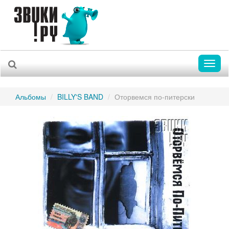
Toggl
naviga
Альбомы
BILLY'S BAND
Оторвемся по-питерски