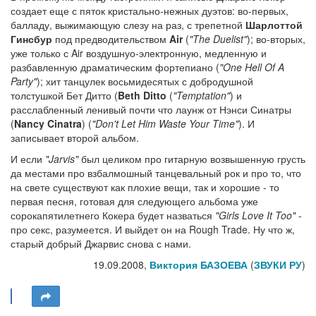
создает еще с пяток кристально-нежных дуэтов: во-первых,
балладу, выжимающую слезу на раз, с трепетной
Шарлоттой
Гинсбур
под предводительством
Air
(
"The Duelist"
); во-вторых,
уже только с Air воздушнуо-электронную, медленную и
разбавленную драматическим фортепиано (
"One Hell Of A
Party"
); хит танцулек восьмидесятых с добродушной
толстушкой Бет Дитто (
Beth Ditto
(
"Temptation"
) и
расслабленный ленивый почти что лаунж от Нэнси Синатры
(
Nancy Cinatra
) (
"Don't Let Him Waste Your Time"
). И
записывает второй альбом.
И если
"Jarvis"
был целиком про гитарную возвышенную грусть
да местами про взбалмошный танцевальный рок и про то, что
на свете существуют как плохие вещи, так и хорошие - то
первая песня, готовая для следующего альбома уже
сорокапятилетнего Кокера будет назваться
"Girls Love It Too"
-
про секс, разумеется. И выйдет он на Rough Trade. Ну что ж,
старый добрый Джарвис снова с нами.
19.09.2008,
Виктория БАЗОЕВА
(
ЗВУКИ РУ
)