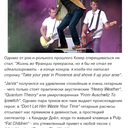
Однако от рок-н-рольного прошлого Кокер открещиваться не
стал:
"Жизнь во Франции прекрасна, но я бы не стал ее
идеализировать - в конце концов, я когда-то написал
строчку "Take your year in Provence and shove it up your arse"
.
"Jarvis"
получился на удивление спокойным и очень гитарным
- чего только стоят практически акустические
"Heavy Weather",
"Quantum Theory"
или умиротворенная
"From Ausсhwitz To
Ipswitch"
. Однако пара треков все-таки выдает происхождение
героя: в
"Don't Let Him Waste Your Time"
гитарные расчесы
отсылают нас прямиком в девяностые, а простецкий
синтезатор - к Кандиде Дойл, когда-то жавшей клавиши в Pulp.
"Fat Children"
- это утяжеленный привет к любой песне с