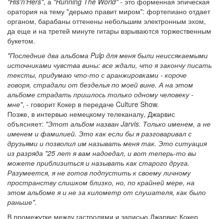
"His'n'Hers"
, а
"Running The World"
- это форменная эпическая
оратория на тему "дерьмо правит миром": фортепиано отдает
органом, барабаны оттенены небольшим электронным эхом,
да еще и на третей минуте гитары взрываются торжественным
букетом.
"Последние два альбома Pulp для меня были неиссякаемыми
источниками чувства вины: все ждали, что я закончу писать
тексты, придумаю что-то с аранжировками - короче
говоря, страдали от безделья по моей вине. А на этом
альбоме страдать пришлось только одному человеку -
мне"
, - говорит Кокер в передаче Culture Show.
Позже, в интервью немецкому телеканалу, Джарвис
объясняет:
"Этот альбом назван Jarvis. Только именем, а не
именем и фамилией. Это как если бы я разговаривал с
друзьями и позволил им называть меня так. Это ситуация
из разряда "25 лет я вам надоедал, и вот теперь-то вы
можете приблизиться и называть как старого друга.
Разумеется, я не готов подпустить к своему личному
пространству слишком близко, но, по крайней мере, на
этом альбоме я и не за километр от слушателя, как было
раньше"
.
В промежутке между гастролями и записью Джарвис Кокер