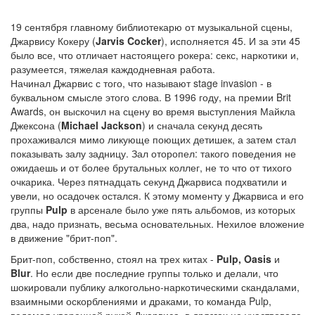
19 сентября главному библиотекарю от музыкальной сцены,
Джарвису Кокеру (
Jarvis Cocker
), исполняется 45. И за эти 45
было все, что отличает настоящего рокера: секс, наркотики и,
разумеется, тяжелая каждодневная работа.
Начинал Джарвис с того, что называют stage invasion - в
буквальном смысле этого слова. В 1996 году, на премии Brit
Awards, он выскочил на сцену во время выступления Майкла
Джексона (
Michael Jackson
) и сначала секунд десять
прохаживался мимо ликующе поющих детишек, а затем стал
показывать залу задницу. Зал оторопел: такого поведения не
ожидаешь и от более брутальных коллег, не то что от тихого
очкарика. Через пятнадцать секунд Джарвиса подхватили и
увели, но осадочек остался. К этому моменту у Джарвиса и его
группы
Pulp
в арсенале было уже пять альбомов, из которых
два, надо признать, весьма основательных. Нехилое вложение
в движение "брит-поп".
Брит-поп, собственно, стоял на трех китах -
Pulp, Oasis
и
Blur
. Но если две последние группы только и делали, что
шокировали публику алкогольно-наркотическими скандалами,
взаимными оскорблениями и драками, то команда Pulp,
ведомая уверенной рукой Джарвиса, в дрязгах не участвовала,