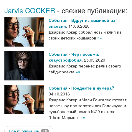
Jarvis COCKER
- свежие публикации:
События
-
Вдруг из маминой из
спальни
,
11.06.2020
Джарвис Кокер собрал новый клип из
своих детских кошмаров
»»
События
-
Чёрт возьми,
клаустрофобия
,
25.03.2020
Джарвис Кокер перенес релиз своего
сайд-проекта
»»
События
-
Поедемте в нумера?
,
04.10.2016
Джарвис Кокер и Чили Гонсалес готовят
новое шоу про золотой век Голливуда и
судьбоносный номер №29 в отеле
"Шато-Мармон"
»»
Все публикации
15