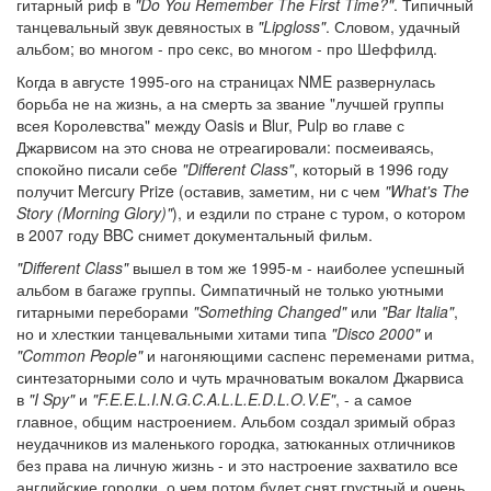
гитарный риф в
"Do You Remember The First Time?"
. Типичный
танцевальный звук девяностых в
"Lipgloss"
. Словом, удачный
альбом; во многом - про секс, во многом - про Шеффилд.
Когда в августе 1995-ого на страницах NME развернулась
борьба не на жизнь, а на смерть за звание "лучшей группы
всея Королевства" между Oasis и Blur, Pulp во главе с
Джарвисом на это снова не отреагировали: посмеиваясь,
спокойно писали себе
"Different Class"
, который в 1996 году
получит Mercury Prize (оставив, заметим, ни с чем
"What's The
Story (Morning Glory)"
), и ездили по стране с туром, о котором
в 2007 году BBC снимет документальный фильм.
"Different Class"
вышел в том же 1995-м - наиболее успешный
альбом в багаже группы. Cимпатичный не только уютными
гитарными переборами
"Something Changed"
или
"Bar Italia"
,
но и хлесткии танцевальными хитами типа
"Disco 2000"
и
"Common People"
и нагоняющими саспенс переменами ритма,
синтезаторными соло и чуть мрачноватым вокалом Джарвиса
в
"I Spy"
и
"F.E.E.L.I.N.G.C.A.L.L.E.D.L.O.V.E"
, - а самое
главное, общим настроением. Альбом создал зримый образ
неудачников из маленького городка, затюканных отличников
без права на личную жизнь - и это настроение захватило все
английские городки, о чем потом будет снят грустный и очень