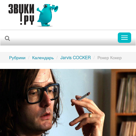
Toggl
naviga
Рубрики
Календарь
Jarvis COCKER
Рокер Кокер