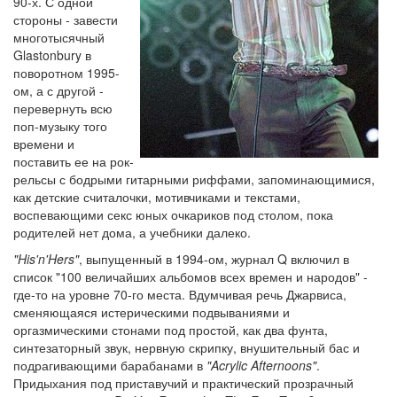
90-х. С одной
стороны - завести
многотысячный
Glastonbury в
поворотном 1995-
ом, а с другой -
перевернуть всю
поп-музыку того
времени и
поставить ее на рок-
рельсы с бодрыми гитарными риффами, запоминающимися,
как детские считалочки, мотивчиками и текстами,
воспевающими секс юных очкариков под столом, пока
родителей нет дома, а учебники далеко.
"His'n'Hers"
, выпущенный в 1994-ом, журнал Q включил в
список "100 величайших альбомов всех времен и народов" -
где-то на уровне 70-го места. Вдумчивая речь Джарвиса,
сменяющаяся истерическими подвываниями и
оргазмическими стонами под простой, как два фунта,
синтезаторный звук, нервную скрипку, внушительный бас и
подрагивающими барабанами в
"Acrylic Afternoons"
.
Придыхания под приставучий и практический прозрачный