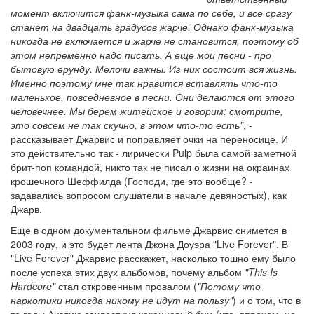
момент включится фанк-музыка сама по себе, и все сразу
станет на двадцать градусов жарче. Однако фанк-музыка
никогда не включается и жарче не становится, поэтому об
этом непременно надо писать. А еще мои песни - про
бытовую ерунду. Мелочи важны. Из них состоит вся жизнь.
Именно поэтому мне так нравится вставлять что-то
маленькое, повседневное в песни. Они делаются от этого
человечнее. Мы берем житейское и говорим: смотрите,
это совсем не так скучно, в этом что-то есть"
, -
рассказывает Джарвис и поправляет очки на переносице. И
это действительно так - лирически Pulp была самой заметной
брит-поп командой, никто так не писал о жизни на окраинах
крошечного Шеффилда (Господи, где это вообще? -
задавались вопросом слушатели в начале девяностых), как
Джарв.
Еще в одном документальном фильме Джарвис снимется в
2003 году, и это будет лента Джона Доуэра "Live Forever". В
"Live Forever" Джарвис расскажет, насколько тошно ему было
после успеха этих двух альбомов, почему альбом
"This Is
Hardcore"
стал откровенным провалом (
"Потому что
наркотики никогда никому не идут на пользу"
) и о том, что в
те годы Англию захлестнул кокаиновый бум (что, впрочем, не