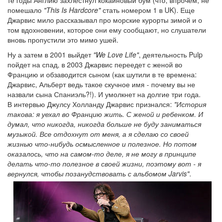
помешало
"This Is Hardcore"
стать номером 1 в UK). Еще
Джарвис мило рассказывал про морские курорты зимой и о
том вдохновении, которое они ему сообщают, но слушатели
вновь пропустили это мимо ушей.
Ну а затем в 2001 выйдет
"We Love Life"
, деятельность Pulp
пойдет на спад, в 2003 Джарвис переедет с женой во
Францию и обзаводится сыном (как шутили в те времена:
Джарвис, Альберт ведь такое скучное имя - почему вы не
назвали сына Спаниэль?!). И умолкнет на долгие три года.
В интервью Джулсу Холланду Джарвис признался:
"История
такова: я уехал во Францию жить. С женой и ребенком. И
думал, что никогда, никогда больше не буду заниматься
музыкой. Все отдохнут от меня, а я сделаю со своей
жизнью что-нибудь осмысленное и полезное. Но потом
оказалось, что на самом-то деле, я не могу в принципе
делать что-то полезное в своей жизни, поэтому вот - я
вернулся, чтобы позанудствовать с альбомом Jarvis"
.