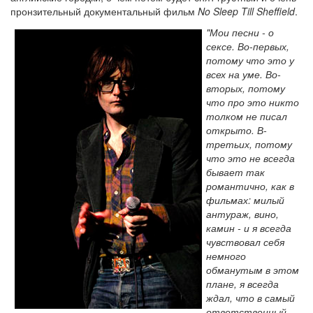
пронзительный документальный фильм
No Sleep Till Sheffield
.
"Мои песни - о
сексе. Во-первых,
потому что это у
всех на уме. Во-
вторых, потому
что про это никто
толком не писал
открыто. В-
третьих, потому
что это не всегда
бывает так
романтично, как в
фильмах: милый
антураж, вино,
камин - и я всегда
чувствовал себя
немного
обманутым в этом
плане, я всегда
ждал, что в самый
ответственный