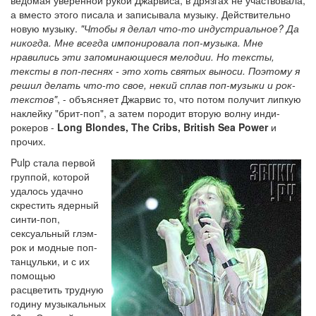
а вместо этого писала и записывала музыку. Действительно
новую музыку.
"Чтобы я делал что-то индустриальное? Да
никогда. Мне всегда импонировала поп-музыка. Мне
нравились эти запоминающиеся мелодии. Но тексты,
тексты в поп-песнях - это хоть святых выноси. Поэтому я
решил делать что-то свое, некий сплав поп-музыки и рок-
текстов"
, - объясняет Джарвис то, что потом получит липкую
наклейку "брит-поп", а затем породит вторую волну инди-
рокеров -
Long Blondes, The Cribs, British Sea Power
и
прочих.
Pulp стала первой
группой, которой
удалось удачно
скрестить ядерный
синти-поп,
сексуальный глэм-
рок и модные поп-
танцульки, и с их
помощью
расцветить трудную
годину музыкальных