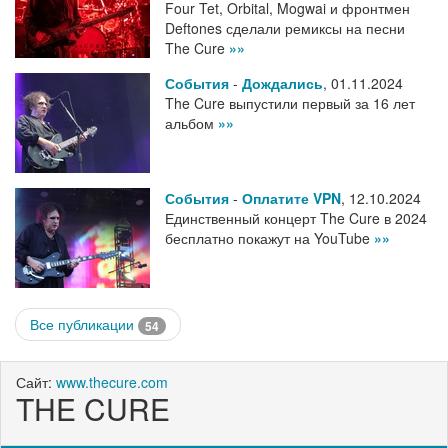
Four Tet, Orbital, Mogwai и фронтмен
Deftones сделали ремиксы на песни
The Cure
»»
События
-
Дождались
,
01.11.2024
The Cure выпустили первый за 16 лет
альбом
»»
События
-
Оплатите VPN
,
12.10.2024
Единственный концерт The Cure в 2024
бесплатно покажут на YouTube
»»
Все публикации
54
Сайт:
www.thecure.com
THE CURE