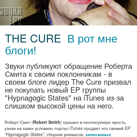
THE CURE
В рот мне
блоги!
Звуки публикуют обращение Роберта
Смита к своим поклонникам - в
своем блоге лидер The Cure призвал
не покупать новый EP группы
"Hypnagogic States" на iTunes из-за
слишком высокой цены на него.
Роберт Смит (
Robert Smith
) пришел в неописуемую ярость,
узнав на каких условиях портал iTunes продает его свежий EP
"Hypnagogic States"
, сборник ремиксов,
записанных