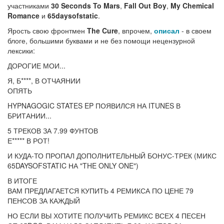
участниками
30 Seconds To Mars
,
Fall Out Boy
,
My Chemical
Romance
и
65daysofstatic
.
Ярость свою фронтмен
The Cure
, впрочем,
описал
- в своем
блоге, большими буквами и не без помощи нецензурной
лексики:
ДОРОГИЕ МОИ...
Я, Б****, В ОТЧАЯНИИ
ОПЯТЬ
HYPNAGOGIC STATES EP ПОЯВИЛСЯ НА ITUNES В
БРИТАНИИ...
5 ТРЕКОВ ЗА 7.99 ФУНТОВ
Е***** В РОТ!
И КУДА-ТО ПРОПАЛ ДОПОЛНИТЕЛЬНЫЙ БОНУС-ТРЕК (МИКС
65DAYSOFSTATIC НА "THE ONLY ONE")
В ИТОГЕ
ВАМ ПРЕДЛАГАЕТСЯ КУПИТЬ 4 РЕМИКСА ПО ЦЕНЕ 79
ПЕНСОВ ЗА КАЖДЫЙ
НО ЕСЛИ ВЫ ХОТИТЕ ПОЛУЧИТЬ РЕМИКС ВСЕХ 4 ПЕСЕН