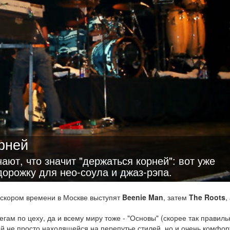
рней
ают, что значит "держаться корней": вот уже
орожку для нео-соула и джаз-рэпа.
в скором времени в Москве выступят
Beenie Man
, затем
The Roots
,
егам по цеху, да и всему миру тоже - "Основы" (скорее так правиль
ой не просто находящейся на перепутье стилей, но и очень комфор