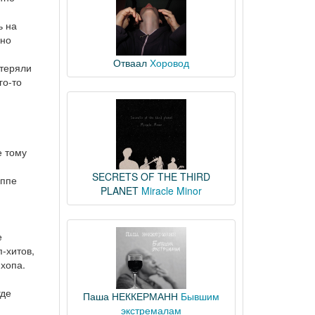
ь на
дно
Отваал
Хоровод
 теряли
го-то
е тому
SECRETS OF THE THIRD
уппе
PLANET
Miracle Minor
е
п-хитов,
-хопа.
где
Паша НЕККЕРМАНН
Бывшим
экстремалам