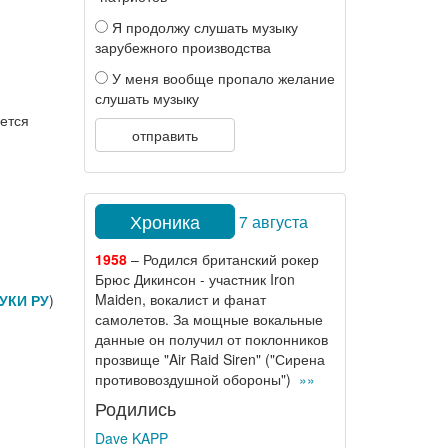
Я продолжу слушать музыку
зарубежного производства
У меня вообще пропало желание
слушать музыку
яется
отправить
Хроника
7 августа
1958
– Родился британский рокер
Брюс Дикинсон - участник Iron
Maiden, вокалист и фанат
УКИ РУ
)
самолетов. За мощные вокальные
данные он получил от поклонников
прозвище "Air Raid Siren" ("Сирена
противовоздушной обороны")
»»
Родились
Dave KAPP