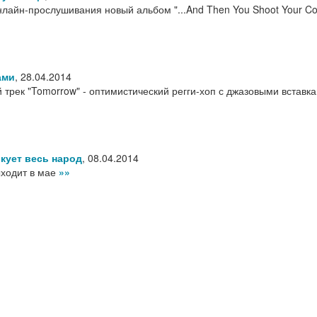
лайн-прослушивания новый альбом "...And Then You Shoot Your Co
ами
,
28.04.2014
 трек "Tomorrow" - оптимистический регги-хоп с джазовыми вставк
кует весь народ
,
08.04.2014
ыходит в мае
»»