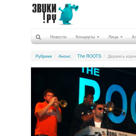
Новости
Концерты
Лица
А
Рубрики
Анонс
The ROOTS
Держись корн