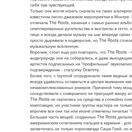
себя там чувствующей.
Только они могли играть сначала на таких альтерна
известном около-джазовом мероприятии в Монтре. 
отличала The Roots, начиная с самых ранних альбо
семплированные ругательства и выстрелы в гетто, н
лицо и всегда делали музыку на шаг впереди своих
просто дырявили в подворотне, но The Roots стоя
музыкальную вселенную.
Впрочем, стоит еще раз повторить, что The Roots -
андеграунде они не собирались, и даже выходящие
артистов подписанных на "профильные" звукозапис
подтверждение - статуэтку Grammy.
Более того, с группой сотрудничали такие видные л
всегда удавалось оставаться в центре внимания как
незакомплексованных рокеров. Причиной тому мощн
соседствовали с совершенно не присущей жанру ат
The Roots не скупились на средства и спокойно пл
композиции, но участники группы мастера не только
впрочем все они так или иначе отмечены печатью "с
Большая часть вещей, созданных The Roots делалис
американским сочетанием пальцев в кармане - для
засветилась не только порнозвезда Саша Грей, но и