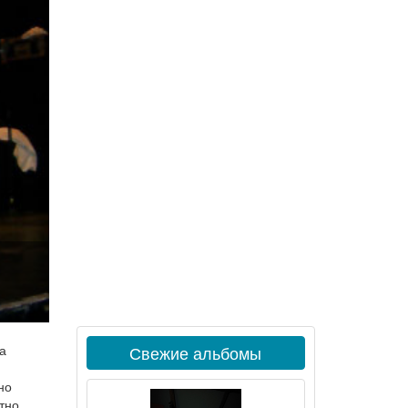
Свежие альбомы
 а
но
тно