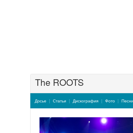
The ROOTS
Досье
Статьи
Дискография
Фото
Песн