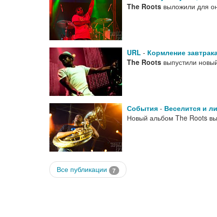
The Roots
выложили для он
URL
-
Кормление завтрак
The Roots
выпустили новый
События
-
Веселится и ли
Новый альбом The Roots в
Все публикации
7