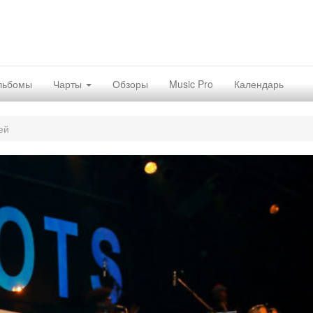
льбомы
Чарты
Обзоры
Music Pro
Календарь
ей