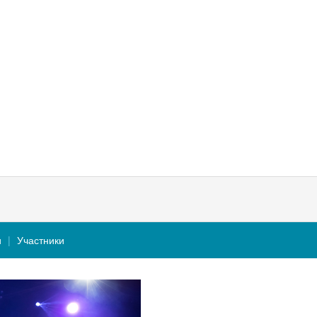
и
Участники