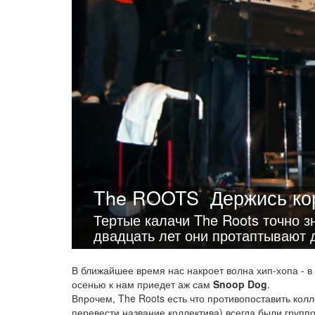
The ROOTS
Держись ко
Тертые калачи The Roots точно зн
двадцать лет они протаптывают д
В ближайшее время нас накроет волна хип-хопа - 
осенью к нам приедет аж сам
Snoop Dog
.
Впрочем, The Roots есть что противопоставить колл
перевести название коллектива) всегда были групп