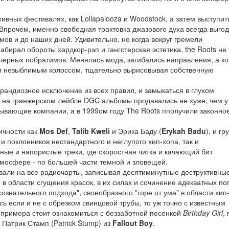
тивных фестивалях, как Lollapalooza и Woodstock, а затем выступит
Впрочем, именно свободная трактовка джазового духа всегда выго
мов и до наших дней. Удивительно, но когда вокруг гремели
абирал обороты хардкор-рэп и гангстерская эстетика, the Roots не
 черных побратимов. Менялась мода, загибались направления, а ко
ли незыблимым колоссом, тщательно вырисовывая собственную
 грандиозное исключение из всех правил, и замыкаться в глухом
 на гранжерском лейбле DGC альбомы продавались не хуже, чем у
ывающие компании, а в 1999ом году The Roots пполучили законно
ичности как
Mos Def
,
Talib Kweli
и Эрика Баду (
Erykah Badu
), и гр
 и поклонников нестандартного и неглупого хип-хопа, так и
ые и напористые треки, где скоростная читка и качающий бит
мосфере - по большей части темной и зловещей.
евали на все радиочарты, записывая десятиминутные деструктивны
 в области сгущения красок, в их силах и сочинение адекватных по
ознательного подхода", своеобразного "горе от ума" в области хип
ь если и не с обрезком свинцовой трубы, то уж точно с известным
 примера стоит ознакомиться с беззаботной песенкой
Birthday Girl
, 
 Патрик Стамп (Patrick Stump) из
Fallout Boy
.