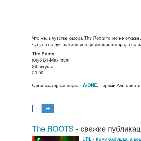
Что же, в чувстве юмора The Roots точно не откажеш
чуть ли не лучшей хип-хоп формацией мира, а по 
The Roots
Клуб Б1-Maximum
26 августа
20.00
Организатор концерта -
A-ONE
, Первый Альтернат
The ROOTS
- свежие публикац
URL
-
Кому бабушка, а ко