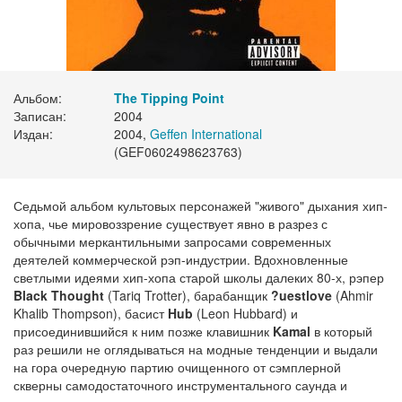
Альбом:
The Tipping Point
Записан:
2004
Издан:
2004,
Geffen International
(GEF0602498623763)
Седьмой альбом культовых персонажей "живого" дыхания хип-
хопа, чье мировоззрение существует явно в разрез с
обычными меркантильными запросами современных
деятелей коммерческой рэп-индустрии. Вдохновленные
светлыми идеями хип-хопа старой школы далеких 80-х, рэпер
Black Thought
(Tariq Trotter), барабанщик
?uestlove
(Ahmir
Khalib Thompson), басист
Hub
(Leon Hubbard) и
присоединившийся к ним позже клавишник
Kamal
в который
раз решили не оглядываться на модные тенденции и выдали
на гора очередную партию очищенного от сэмплерной
скверны самодостаточного инструментального саунда и