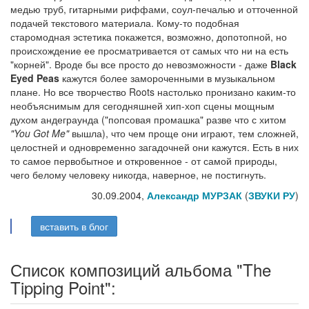
медью труб, гитарными риффами, соул-печалью и отточенной
подачей текстового материала. Кому-то подобная
старомодная эстетика покажется, возможно, допотопной, но
происхождение ее просматривается от самых что ни на есть
"корней". Вроде бы все просто до невозможности - даже
Black
Eyed Peas
кажутся более замороченными в музыкальном
плане. Но все творчество Roots настолько пронизано каким-то
необъяснимым для сегодняшней хип-хоп сцены мощным
духом андеграунда ("попсовая промашка" разве что с хитом
"You Got Me"
вышла), что чем проще они играют, тем сложней,
целостней и одновременно загадочней они кажутся. Есть в них
то самое первобытное и откровенное - от самой природы,
чего белому человеку никогда, наверное, не постигнуть.
30.09.2004,
Александр МУРЗАК
(
ЗВУКИ РУ
)
вставить в блог
Список композиций альбома "The
Tipping Point":