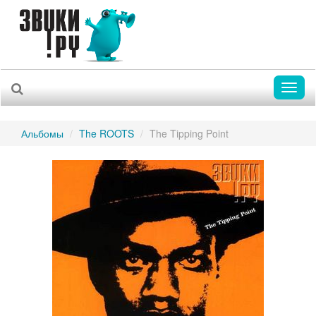
Toggl
naviga
Альбомы
The ROOTS
The Tipping Point