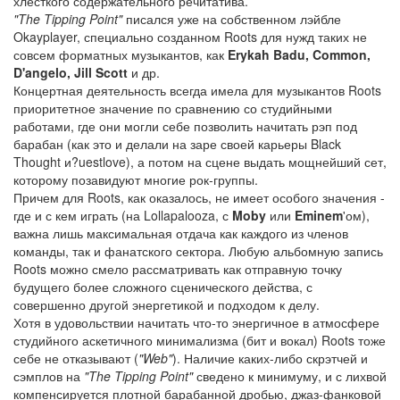
хлесткого содержательного речитатива.
"The Tipping Point"
писался уже на собственном лэйбле
Okayplayer, специально созданном Roots для нужд таких не
совсем форматных музыкантов, как
Erykah Badu, Common,
D'angelo, Jill Scott
и др.
Концертная деятельность всегда имела для музыкантов Roots
приоритетное значение по сравнению со студийными
работами, где они могли себе позволить начитать рэп под
барабан (как это и делали на заре своей карьеры Black
Thought и?uestlove), а потом на сцене выдать мощнейший сет,
которому позавидуют многие рок-группы.
Причем для Roots, как оказалось, не имеет особого значения -
где и с кем играть (на Lollapalooza, с
Moby
или
Eminem
'ом),
важна лишь максимальная отдача как каждого из членов
команды, так и фанатского сектора. Любую альбомную запись
Roots можно смело рассматривать как отправную точку
будущего более сложного сценического действа, с
совершенно другой энергетикой и подходом к делу.
Хотя в удовольствии начитать что-то энергичное в атмосфере
студийного аскетичного минимализма (бит и вокал) Roots тоже
себе не отказывают (
"Web"
). Наличие каких-либо скрэтчей и
сэмплов на
"The Tipping Point"
сведено к минимуму, и с лихвой
компенсируется плотной барабанной дробью, джаз-фанковой