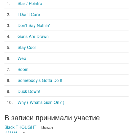
1.
Star / Pointro
2.
I Don't Care
3.
Don't Say Nuthin'
4.
Guns Are Drawn
5.
Stay Cool
6.
Web
7.
Boom
8.
Somebody's Gotta Do It
9.
Duck Down!
10.
Why ( What's Goin On? )
В записи принимали участие
Black THOUGHT
– Вокал