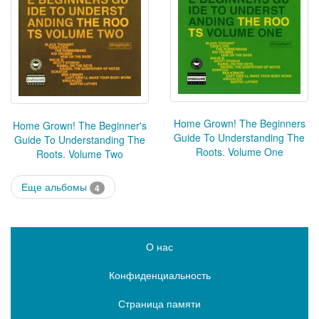
Home Grown! The Beginners
Home Grown! The Beginner's
Guide To Understanding The
Guide To Understanding The
Roots. Volume One
Roots. Volume Two
Еще альбомы
4
О нас
Конфиденциальность
Страница памяти