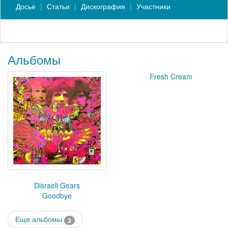
Досье
Статьи
Дискография
Участники
Альбомы
Fresh Cream
Disraeli Gears
Goodbye
Еще альбомы
3