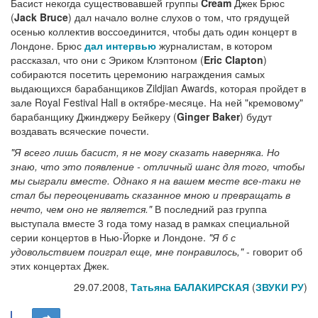
Басист некогда существовавшей группы
Cream
Джек Брюс
(
Jack Bruce
) дал начало волне слухов о том, что грядущей
осенью коллектив воссоединится, чтобы дать один концерт в
Лондоне. Брюс
дал интервью
журналистам, в котором
рассказал, что они с Эриком Клэптоном (
Eric Clapton
)
собираются посетить церемонию награждения самых
выдающихся барабанщиков Zildjian Awards, которая пройдет в
зале Royal Festival Hall в октябре-месяце. На ней "кремовому"
барабанщику Джинджеру Бейкеру (
Ginger Baker
) будут
воздавать всяческие почести.
"Я всего лишь басист, я не могу сказать наверняка. Но
знаю, что это появление - отличный шанс для того, чтобы
мы сыграли вместе. Однако я на вашем месте все-таки не
стал бы переоценивать сказанное мною и превращать в
нечто, чем оно не является."
В последний раз группа
выступала вместе 3 года тому назад в рамках специальной
серии концертов в Нью-Йорке и Лондоне.
"Я б с
удовольствием поиграл еще, мне понравилось,"
- говорит об
этих концертах Джек.
29.07.2008,
Татьяна БАЛАКИРСКАЯ
(
ЗВУКИ РУ
)