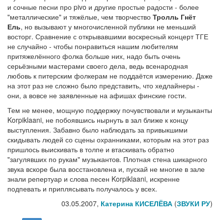
и сочные песни про pivo и другие простые радости - более
"металлические" и тяжёлые, чем творчество
Тролль Гнёт
Ель
, но вызывают у многочисленной публики не меньший
восторг. Сравнение с открывавшими воскресный концерт ТГЕ
не случайно - чтобы понравиться нашим любителям
притяжелённого фолка больше них, надо быть очень
серьёзными мастерами своего дела, ведь всенародная
любовь к питерским фолкерам не поддаётся измерению. Даже
на этот раз не сложно было представить, что хедлайнеры -
они, а вовсе не заявленные на афишах финские гости.
Тем не менее, мощную поддержку почувствовали и музыканты
Korpiklaani, не побоявшись нырнуть в зал ближе к концу
выступления. Забавно было наблюдать за привыкшими
скидывать людей со сцены охранниками, которым на этот раз
пришлось выискивать в толпе и втаскивать обратно
"загулявших по рукам" музыкантов. Плотная стена шикарного
звука вскоре была восстановлена и, пускай не многие в зале
знали репертуар и слова песен Korpiklaani, искренне
подпевать и приплясывать получалось у всех.
03.05.2007,
Катерина КИСЕЛЁВА
(
ЗВУКИ РУ
)