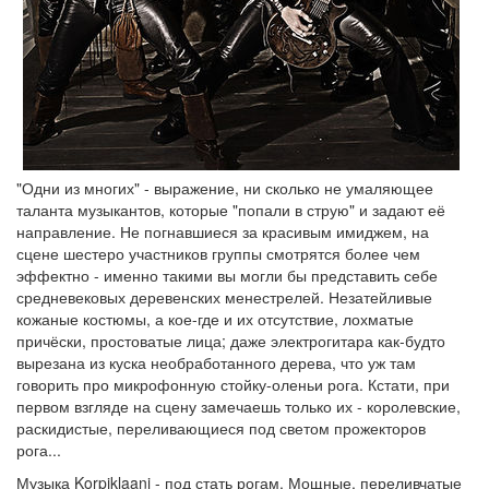
"Одни из многих" - выражение, ни сколько не умаляющее
таланта музыкантов, которые "попали в струю" и задают её
направление. Не погнавшиеся за красивым имиджем, на
сцене шестеро участников группы смотрятся более чем
эффектно - именно такими вы могли бы представить себе
средневековых деревенских менестрелей. Незатейливые
кожаные костюмы, а кое-где и их отсутствие, лохматые
причёски, простоватые лица; даже электрогитара как-будто
вырезана из куска необработанного дерева, что уж там
говорить про микрофонную стойку-оленьи рога. Кстати, при
первом взгляде на сцену замечаешь только их - королевские,
раскидистые, переливающиеся под светом прожекторов
рога...
Музыка Korpiklaani - под стать рогам. Мощные, переливчатые