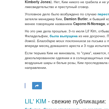
Kimberly Jones
). Нет, Ким никого не грабила и не
лжесвидетельство и преступный сговор.
Уголовное дело было возбуждено по случаю
перес
затеяли менеджер Ким,
Damion Butler
, и бывший к
менее говорящим названием
Capone-N-Noreaga
, 
Но это уже дела прошлые. 3-го июля Lil' Kim, отб
Филадельфии,
была выпущена
из нее досрочно. 
домой. Благодарю моих поклонников за письма и 
впереди месяц домашнего ареста и 3 года испытат
Если тюрьма Ким не миновала, то "сума", кажется,
декольтированном одеянии и в солнцезащитных очк
воздушные шары и белые розы, Ким проследовала в
направлении.
LIL' KIM
- свежие публикации: