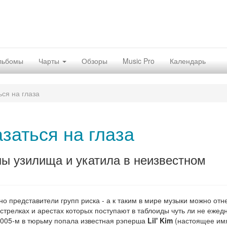
льбомы
Чарты
Обзоры
Music Pro
Календарь
ся на глаза
заться на глаза
ены узилища и укатила в неизвестном
о представители групп риска - а к таким в мире музыки можно отн
естрелках и арестах которых поступают в таблоиды чуть ли не ежед
2005-м в тюрьму попала известная рэперша
Lil' Kim
(настоящее им