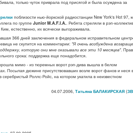
 убивала, только чуток приврала под присягой и была осуждена за
трелки
поблизости нью-йоркской радиостанции New York's Hot 97, 
оллега по группе
Junior M.A.F.I.A.
. Ребята стреляли в рэп-коллектив
и Ким, естественно, их всячески выгораживала.
ывавшая 366 дней заключения в федеральном исправительном центр
Певица не скупится на комментарии:
"Я очень возбуждена возвращ
поддержку, которую они мне оказывали все эти 10 месяцев"
. Прав
ельного срока: поддержка еще понадобится.
 прошла мимо - из тюремных ворот рэп-дива вышла в белом
ах. Посылая дюжине присутствовавших возле ворот фанов и неся в
 серебристый Роллс-Ройс, на котором укатила в неизвестном
04.07.2006,
Татьяна БАЛАКИРСКАЯ
(
ЗВ