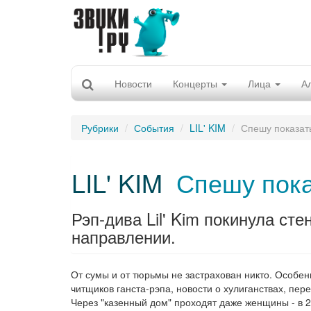
Новости
Концерты
Лица
А
Рубрики
События
LIL' KIM
Спешу показать
LIL' KIM
Спешу пока
Рэп-дива Lil' Kim покинула ст
направлении.
От сумы и от тюрьмы не застрахован никто. Особенн
читщиков ганста-рэпа, новости о хулиганствах, пер
Через "казенный дом" проходят даже женщины - в 