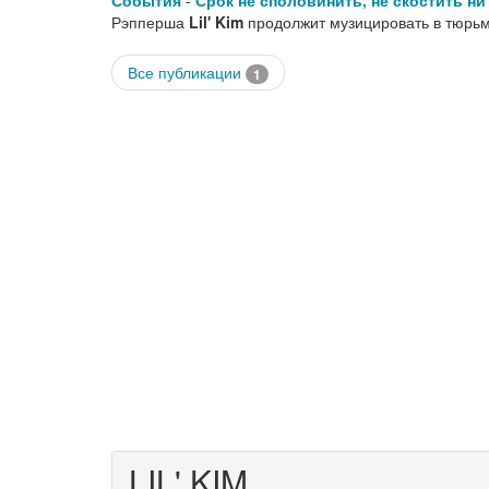
События
-
Срок не споловинить, не скостить ни
Рэпперша
Lil' Kim
продолжит музицировать в тюрь
Все публикации
1
LIL' KIM