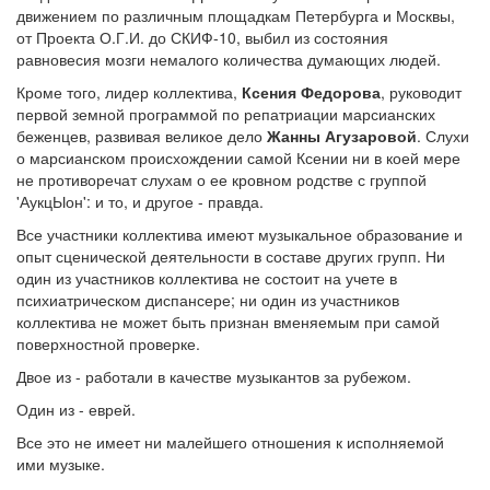
движением по различным площадкам Петербурга и Москвы,
от Проекта О.Г.И. до СКИФ-10, выбил из состояния
равновесия мозги немалого количества думающих людей.
Кроме того, лидер коллектива,
Ксения Федорова
, руководит
первой земной программой по репатриации марсианских
беженцев, развивая великое дело
Жанны Агузаровой
. Слухи
о марсианском происхождении самой Ксении ни в коей мере
не противоречат слухам о ее кровном родстве с группой
'АукцЫон': и то, и другое - правда.
Все участники коллектива имеют музыкальное образование и
опыт сценической деятельности в составе других групп. Ни
один из участников коллектива не состоит на учете в
психиатрическом диспансере; ни один из участников
коллектива не может быть признан вменяемым при самой
поверхностной проверке.
Двое из - работали в качестве музыкантов за рубежом.
Один из - еврей.
Все это не имеет ни малейшего отношения к исполняемой
ими музыке.