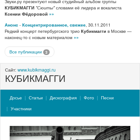
Звуки.ру презентуют новый студийный альбом группы
КУБИКМАГГИ
"Сюиты"
словами её лидера и вокалиста
Ксении Фёдоровой
»»
Анонс
-
Концентрированное, свежее
,
30.11.2011
Редкий концерт петербургского трио
Кубикмагги
в Москве —
наконец-то с новым материалом
»»
Все публикации
3
Сайт:
www.kubikmaggi.ru
КУБИКМАГГИ
Досье
Статьи
Дискография
Фото
Песни
Участники