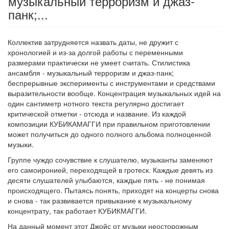
музыкальный терроризм и джаз-
панк;...
Коллектив затрудняется назвать даты, не дружит с
хронологией и из-за долгой работы с переменными
размерами практически не умеет считать. Стилистика
ансамбля - музыкальный терроризм и джаз-панк;
беспрерывные эксперименты с инструментами и средствами
выразительности вообще. Концентрация музыкальных идей на
один сантиметр нотного текста регулярно достигает
критической отметки - отсюда и название. Из каждой
композиции КУБИКАМАГГИ при правильном приготовлении
может получиться до одного полного альбома полноценной
музыки.
Группе чуждо сочувствие к слушателю, музыканты заменяют
его самоиронией, переходящей в гротеск. Каждые девять из
десяти слушателей улыбаются, каждые пять - не понимая
происходящего. Пытаясь понять, приходят на концерты снова
и снова - так развивается привыкание к музыкальному
концентрату, так работает КУБИКМАГГИ.
На данный момент этот Джойс от музыки неосторожным