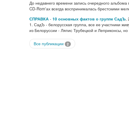
До недавнего времени запись очередного альбома
CD-Rom'ах всегда воспринималась брестскими мел
СПРАВКА
-
10 основных фактов о группе СадЪ
,
1. СадЪ - белорусская группа, все ее участники жив
из Белоруссии - Ляпис Трубецкой и Леприконсы, н
Все публикации
2