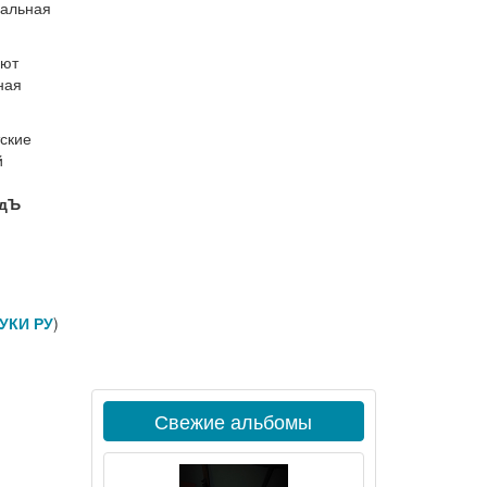
иальная
яют
ная
тские
й
дЪ
УКИ РУ
)
Свежие альбомы