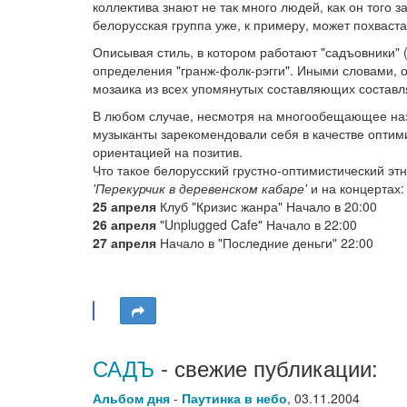
коллектива знают не так много людей, как он того 
белорусская группа уже, к примеру, может похваст
Описывая стиль, в котором работают "садъовники" 
определения "гранж-фолк-рэгги". Иными словами, о
мозаика из всех упомянутых составляющих состав
В любом случае, несмотря на многообещающее назва
музыканты зарекомендовали себя в качестве оптим
ориентацией на позитив.
Что такое белорусский грустно-оптимистический эт
'Перекурчик в деревенском кабаре'
и на концертах:
25 апреля
Клуб "Кризис жанра" Начало в 20:00
26 апреля
"Unplugged Cafe" Начало в 22:00
27 апреля
Начало в "Последние деньги" 22:00
САДЪ
- свежие публикации:
Альбом дня
-
Паутинка в небо
,
03.11.2004