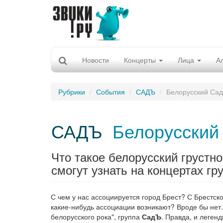
Новости
Концерты
Лица
А
Рубрики
События
САДЪ
Белорусский Са
САДЪ
Белорусский
Что такое белорусский грустн
смогут узнать на концертах г
С чем у нас ассоциируется город Брест? С Брестск
какие-нибудь ассоциации возникают? Вроде бы нет. 
белорусского рока", группа
СадЪ
. Правда, и леген