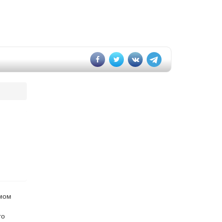
змом
го