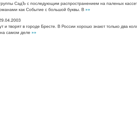
 группы СадЪ с последующим распространением на паленых кассе
оманами как Событие с большой буквы. В
»»
29.04.2003
ут и творят в городе Бресте. В России хорошо знают только два кол
о на самом деле
»»