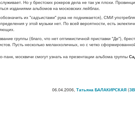
заслуживает. Но у брестских рокеров дела не так уж плохи. Провинц
аться изданиями альбомов на московских лейблах.
(обозначить их "садъистами" рука не поднимается), СМИ употребл
пределения у этой музыки нет. По всей вероятности, есть эклектич
ляющих.
ние группы (благо, что нет оптимистичной приставки "Де"), брес
истов. Пусть несколько меланхоличных, но с четко сформированно
но-панк, москвичи смогут узнать на презентации альбома группы
Са
06.04.2006,
Татьяна БАЛАКИРСКАЯ
(
ЗВ