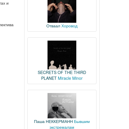
тах и
лектива
Отваал
Хоровод
SECRETS OF THE THIRD
PLANET
Miracle Minor
Паша НЕККЕРМАНН
Бывшим
экстремалам