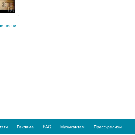
е песни
мяти
Реклама
FAQ
Музыкантам
Пресс-релизы