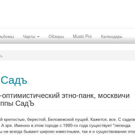
льбомы
Чарты
Обзоры
Music Pro
Календарь
дъ
 Садъ
о-оптимистический этно-панк, москвичи
руппы СадЪ
ой крепостью, берестой, Беловежской пущей. Кажется, все. С сади
А зря. Именно в этом городе с 1990-го года существует "легенда
ды не всегда бывают широко известными, так и о существовании это