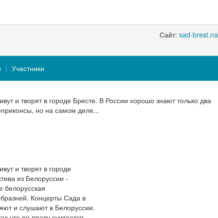
Сайт:
sad-brest.na
и
Участники
живут и творят в городе Бресте. В России хорошо знают только два
еприконсы, но на самом деле...
ивут и творят в городе
тива из Белоруссии -
е белорусская
бразней. Концерты Сада в
няют и слушают в Белоруссии.
ак что по праву считается