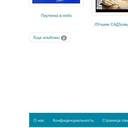
Паутинка в небо
ЛУчшие САДЪовы
Еще альбомы
2
О нас
Конфиденциальность
Страница па