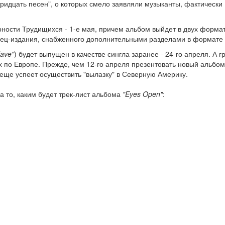
"тридцать песен", о которых смело заявляли музыканты, фактически
ости Трудищихся - 1-е мая, причем альбом выйдет в двух формат
пец-издания, снабженного дополнительными разделами в формате
Have"
) будет выпущен в качестве сингла заранее - 24-го апреля. А г
х по Европе. Прежде, чем 12-го апреля презентовать новый альбом
еще успеет осуществить "вылазку" в Северную Америку.
а то, каким будет трек-лист альбома
"Eyes Open"
: