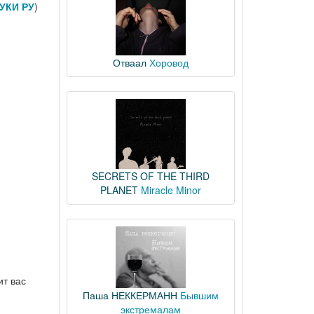
УКИ РУ
)
Отваал
Хоровод
SECRETS OF THE THIRD
PLANET
Miracle Minor
ит вас
Паша НЕККЕРМАНН
Бывшим
экстремалам