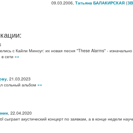
09.03.2006,
Татьяна БАЛАКИРСКАЯ
(
ЗВ
кации:
6
елись с Кайли Миноуг: их новая песня "These Alarms" - изначально
 в сети
»»
лову
,
21.03.2023
сал сольный альбом
»»
чник
,
22.04.2020
l сыграет акустический концерт по заявкам, а в конце недели науч