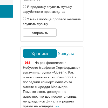
Я продолжу слушать музыку
зарубежного производства
У меня вообще пропало желание
слушать музыку
отправить
Хроника
9 августа
1986
– На рок-фестивале в
Небуорте (графство Хертфордшир)
выступила группа «Queen». Как
потом оказалось, это был 658-й и
последний концерт коллектива
вместе с Фредди Маркьюри.
Помимо этого, доподлинно
известно, что две посетительницы
не дождались финала и родили
прямо на концерте
»»