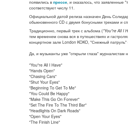
появились в
прессе
, и оказалось, что заявленные 
соответствуют числу 11.
Официальной датой релиза назначен День Солидарн
обыкновенного CD с двумя бонусными треками и с
Традиционно, первый трек с альбома (
"You"re All I 
тем временем снова вся в путешествиях и гастроля
концертном зале London KOKO, "Снежный патруль" 
Да, и музыканты уже "открыли глаза" журналистам н
"You"re All I Have"
"Hands Open"
"Chasing Cars"
"Shut Your Eyes"
"Beginning To Get To Me"
"You Could Be Happy"
"Make This Go On Forever"
"Set The Fire To The Third Bar"
"Headlights On Dark Roads"
"Open Your Eyes"
"The Finish Line"