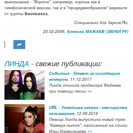
выигрышнее -
"Ворона"
, например, хороша как в
симфонической версии, так и в "продиджиобразном" варианте
от группы
Биопсихоз
.
Cпециально для Звуков.Ru,
20.02.2006,
Алексей МАЖАЕВ
(
ЗВУКИ РУ
)
ЛИНДА
- свежие публикации:
События
-
Ответ за исходящим
номером
,
11.12.2017
Линда отшила продюсера Фадеева
при помощи песни
»»
URL
-
Умнейшая штука - мясокрутка
называемая
,
12.09.2016
Певица Линда выпустила новый трек
"Камера пыток", написанный на стихи
Ильи Кормильцева
»»