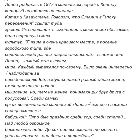
Линда родилась в 1977 в маленьком городке Кентау,
который находится на границе
Китая и Казахстана. Говорят, что Сталин в "эпоху
переселения" ссылал туда
греков. Их верования, в сочетании с местными обычаями,
дали странную смесь
культур. "Я жила в очень красивом месте, в поселке
городского типа, где
селились люди разных национальностей, - вспоминает
Линда, - каждый жил в своем
мире. Каждый выражался по-своему. Было очень интересно
√ наблюдать за
поведением людей, ведущих такой разный образ жизни,
имеющих такое разное
мышление, но, тем не менее, понимающих друг друга с
полуслова". Среди самых
ярких воспоминаний маленькой Линды √ встреча восхода
солнца вместе с
бабушкой: "Это был праздник среди гор, среди степей...
Над тобой огромное,
бесконечное небо. До сих пор вспоминаю те места с
удовольствием - они дикие и волшебные".