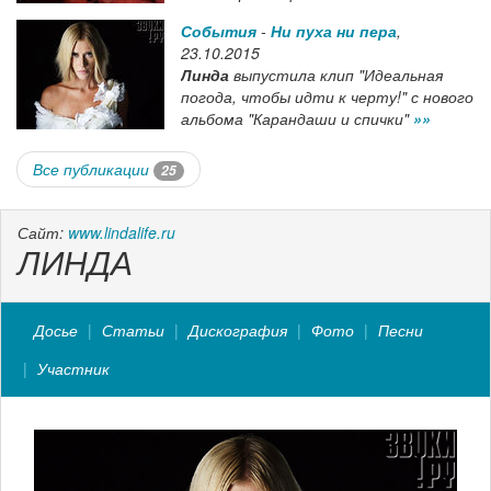
События
-
Ни пуха ни пера
,
23.10.2015
Линда
выпустила клип
"Идеальная
погода, чтобы идти к черту!"
с нового
альбома
"Карандаши и спички"
»»
Все публикации
25
Сайт:
www.lindalife.ru
ЛИНДА
Досье
Статьи
Дискография
Фото
Песни
Участник