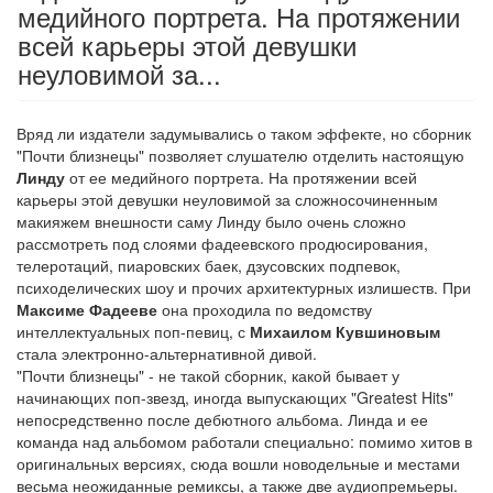
медийного портрета. На протяжении
всей карьеры этой девушки
неуловимой за...
Вряд ли издатели задумывались о таком эффекте, но сборник
"Почти близнецы" позволяет слушателю отделить настоящую
Линду
от ее медийного портрета. На протяжении всей
карьеры этой девушки неуловимой за сложносочиненным
макияжем внешности саму Линду было очень сложно
рассмотреть под слоями фадеевского продюсирования,
телеротаций, пиаровских баек, дзусовских подпевок,
психоделических шоу и прочих архитектурных излишеств. При
Максиме Фадееве
она проходила по ведомству
интеллектуальных поп-певиц, с
Михаилом Кувшиновым
стала электронно-альтернативной дивой.
"Почти близнецы" - не такой сборник, какой бывает у
начинающих поп-звезд, иногда выпускающих "Greatest Hits"
непосредственно после дебютного альбома. Линда и ее
команда над альбомом работали специально: помимо хитов в
оригинальных версиях, сюда вошли новодельные и местами
весьма неожиданные ремиксы, а также две аудиопремьеры.