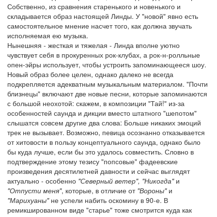
Собственно, из сравнения старенького и новенького и
складывается образ настоящей Линды. У "новой" явно есть
самостоятельное мнение насчет того, как должна звучать
исполняемая ею музыка.
Нынешняя - жесткая и тяжелая - Линда вполне уютно
чувствует себя в прокуренных рок-клубах, а рок-н-ролльные
опен-эйры использует, чтобы устроить запоминающееся шоу.
Новый образ более целен, однако далеко не всегда
подкрепляется адекватным музыкальным материалом. "Почти
близнецы" включают две новые песни, которые запоминаются
с большой неохотой: скажем, в композиции "Тай!" из-за
особенностей саунда и дикции вместо штатного "шепотом"
слышатся совсем другие два слова: Больше никаких эмоций
трек не вызывает. Возможно, певица осознанно отказывается
от хитовости в пользу концептуального саунда, однако было
бы куда лучше, если бы это удалось совместить. Словно в
подтверждение этому тезису "попсовые" фадеевские
произведения десятилетней давности и сейчас выглядят
актуально - особенно
"Северный ветер", "Никогда"
и
"Отпусти меня"
, которые, в отличие от
"Вороны"
и
"Марихуаны"
не успели набить оскомину в 90-е. В
ремикшированном виде "старье" тоже смотрится куда как