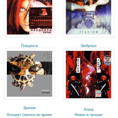
Плацента
Эмбрион
Зрение
Атака
Концерт (запись во время
Новое и лучшее