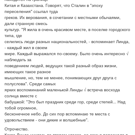
Китая и Казахстана. Говорят, что Сталин в "эпоху
переселения" ссылал туда
греков. Их верования, в сочетании с местными обычаями,
дали странную смесь
культур. "Я жила в очень красивом месте, в поселке городского
типа, где
селились люди разных национальностей, - вспоминает Линда,
- каждый жил в своем
мире. Каждый выражался по-своему. Было очень интересно √
наблюдать за
поведением людей, ведущих такой разный образ жизни,
имеющих такое разное
мышление, но, тем не менее, понимающих друг друга с
полуслова". Среди самых
ярких воспоминаний маленькой Линды √ встреча восхода
солнца вместе с
бабушкой: "Это был праздник среди гор, среди степей... Над
тобой огромное,
бесконечное небо. До сих пор вспоминаю те места с
удовольствием - они дикие и волшебные".
Отрочество.
Когда Линда училась во втором классе, ее семья переехала в