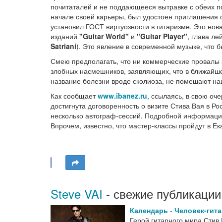
почитаталей и не поддающееся вытравке с обеих по
начале своей карьеры, был удостоен приглашения от
установил ГОСТ виртуозности в гитаризме. Это нова
изданий
"Guitar World"
и
"Guitar Player"
, глава л
Satriani
). Это явление в современной музыке, что 
Смею предполагать, что ни коммерческие провалы 
злобных насмешников, заявляющих, что в ближайшем
название болезни вроде сколиоза, не помешают наш
Как сообщает
www.ibanez.ru
, ссылаясь, в свою о
достигнута договоренность о визите Стива Вая в Ро
несколько автограф-сессий. Подробной информации 
Впрочем, известно, что мастер-классы пройдут в Ек
Steve VAI
- свежие публикации
Календарь
-
Человек-гита
Герой гитарного мира Стив