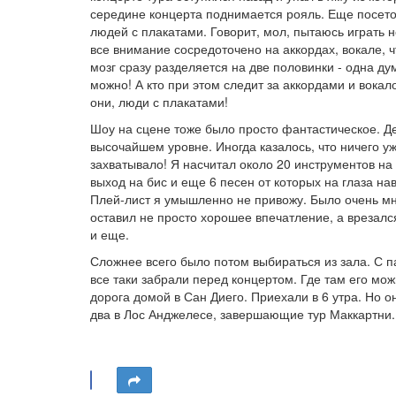
середине концерта поднимается рояль. Еще посето
людей с плакатами. Говорит, мол, пытаюсь играть 
все внимание сосредоточено на аккордах, вокале, ч
мозг сразу разделяется на две половинки - одна дум
можно! А кто при этом следит за аккордами и вокало
они, люди с плакатами!
Шоу на сцене тоже было просто фантастическое. Де
высочайшем уровне. Иногда казалось, что ничего уж
захватывало! Я насчитал около 20 инструментов на 
выход на бис и еще 6 песен от которых на глаза нав
Плей-лист я умышленно не привожу. Было очень мно
оставил не просто хорошее впечатление, а врезался
и еще.
Сложнее всего было потом выбираться из зала. С п
все таки забрали перед концертом. Где там его мож
дорога домой в Сан Диего. Приехали в 6 утра. Но о
два в Лос Анджелесе, завершающие тур Маккартни. 