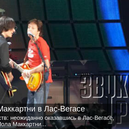
Маккартни в Лас-Вегасе
ств: неожиданно оказавшись в Лас-Вегасе,
ола Маккартни...