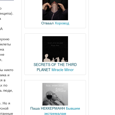
о
инципа).
а
Отваал
Хоровод
ЗА
 кухню
билеты
 на
 не
е,
SECRETS OF THE THIRD
бы никто
PLANET
Miracle Minor
жика и
я в
ах по
ь люди,
. Но я
усной
Паша НЕККЕРМАНН
Бывшим
рятанные
экстремалам