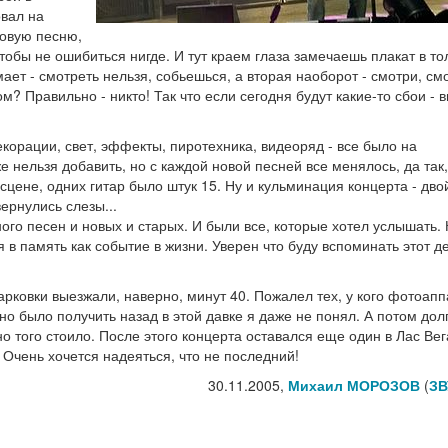
вал на
новую песню,
тобы не ошибиться нигде. И тут краем глаза замечаешь плакат в то
ает - смотреть нельзя, собьешься, а вторая наоборот - смотри, см
м? Правильно - никто! Так что если сегодня будут какие-то сбои - 
корации, свет, эффекты, пиротехника, видеоряд - все было на
е нельзя добавить, но с каждой новой песней все менялось, да так,
сцене, одних гитар было штук 15. Ну и кульминация концерта - дво
ернулись слезы...
го песен и новых и старых. И были все, которые хотел услышать.
 в память как событие в жизни. Уверен что буду вспоминать этот д
арковки выезжали, наверно, минут 40. Пожалел тех, у кого фотоапп
но было получить назад в этой давке я даже не понял. А потом дол
но того стоило. После этого концерта оставался еще один в Лас Вег
Очень хочется надеяться, что не последний!
30.11.2005,
Михаил МОРОЗОВ
(
ЗВ