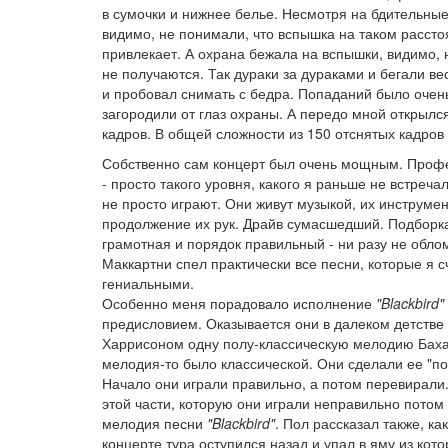
в сумочки и нижнее белье. Несмотря на бдительны
видимо, не понимали, что вспышка на таком рассто
привлекает. А охрана бежала на вспышки, видимо, 
не получаются. Так дураки за дураками и бегали вес
и пробовал снимать с бедра. Попаданий было очень 
загородили от глаз охраны. А передо мной открылс
кадров. В общей сложности из 150 отснятых кадров 
Собственно сам концерт был очень мощным. Проф
- просто такого уровня, какого я раньше не встреча
не просто играют. Они живут музыкой, их инструмен
продолжение их рук. Драйв сумасшедший. Подборк
грамотная и порядок правильный - ни разу не обло
Маккартни спел практически все песни, которые я 
гениальными.
Особенно меня порадовало исполнение
"Blackbird"
предисловием. Оказывается они в далеком детстве 
Харрисоном одну полу-классическую мелодию Баха
мелодия-то было классической. Они сделали ее "пол
Начало они играли правильно, а потом перевирали.
этой части, которую они играли неправильно потом
мелодия песни
"Blackbird"
. Пол рассказал также, ка
концерте тура оступился назад и упал в яму из кото