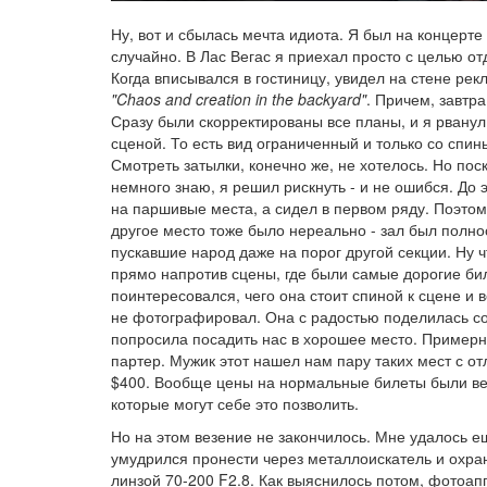
Ну, вот и сбылась мечта идиота. Я был на концерте
случайно. В Лас Вегас я приехал просто с целью от
Когда вписывался в гостиницу, увидел на стене рек
"Chaos and creation in the backyard"
. Причем, завтра
Сразу были скорректированы все планы, и я рванул
сценой. То есть вид ограниченный и только со спины
Смотреть затылки, конечно же, не хотелось. Но пос
немного знаю, я решил рискнуть - и не ошибся. До
на паршивые места, а сидел в первом ряду. Поэтому
другое место тоже было нереально - зал был полн
пускавшие народ даже на порог другой секции. Ну ч
прямо напротив сцены, где были самые дорогие би
поинтересовался, чего она стоит спиной к сцене и 
не фотографировал. Она с радостью поделилась со
попросила посадить нас в хорошее место. Примерно
партер. Мужик этот нашел нам пару таких мест с от
$400. Вообще цены на нормальные билеты были вес
которые могут себе это позволить.
Но на этом везение не закончилось. Мне удалось 
умудрился пронести через металлоискатель и охр
линзой 70-200 F2.8. Как выяснилось потом, фотоа