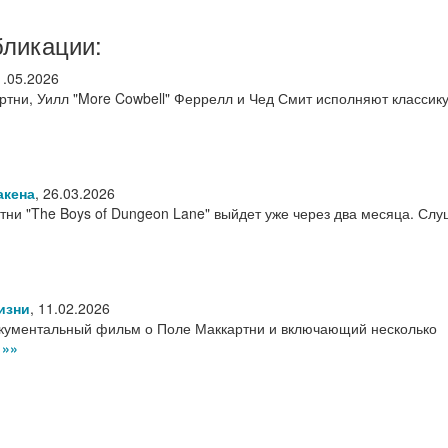
бликации:
1.05.2026
ртни, Уилл "More Cowbell" Феррелл и Чед Смит исполняют классик
акена
,
26.03.2026
ни "The Boys of Dungeon Lane" выйдет уже через два месяца. Сл
изни
,
11.02.2026
окументальный фильм о Поле Маккартни и включающий несколько
у
»»