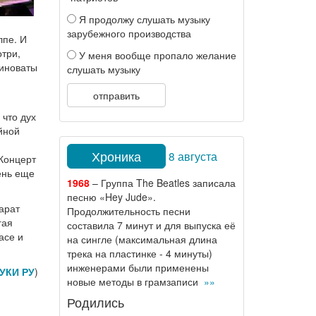
Я продолжу слушать музыку
зарубежного производства
лпе. И
отри,
У меня вообще пропало желание
виноваты
слушать музыку
отправить
 что дух
йной
Хроника
8 августа
 Концерт
ень еще
1968
– Группа The Beatles записала
песню «Hey Jude».
арат
Продолжительность песни
гая
составила 7 минут и для выпуска её
асе и
на сингле (максимальная длина
трека на пластинке - 4 минуты)
инженерами были применены
УКИ РУ
)
новые методы в грамзаписи
»»
Родились