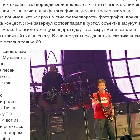
е очи охраны, зал периодически прорезала чья-то вспышка. Снима
янии ровно ничего для фотографии не делает, только внимание
не понимая, что как раз на этих фотоаппаратах фотографии практи
ь концерт. Я же завернул фотоаппарат в куртку, объектив засунул в
мало. Но ближе к концу концерта вдруг все вокруг меня встали и
я отличный вид на сцену. В спешке удалось сделать несколько нор
я оставил только 20.
ессионализм
л. Музыканты
ты -
а песен
мило.
считаю
с
играли с
. Точнее
у-" :)
 И вот из
 и родилась
к на втором
рой в