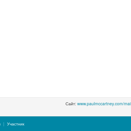
Сайт:
www.paulmccartney.com/mai
и
Участник