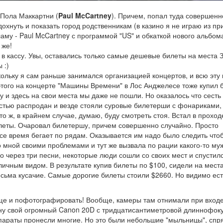
 Пола Маккартни (
Paul McCartney
). Причем, попал туда совершенн
дохнуть и показать город родственникам (в казино я не играю из пр
ламу - Paul McCartney с программой "US" и обкаткой нового альбом
 же!
 в кассу. Увы, оставались только самые дешевые билеты на места 
 :)
кольку я сам раньше занимался организацией концертов, и всю эту
 этого на концерте "Машины Времени" в Лос Анджелесе тоже купил 
 и здесь на свои места мы даже не пошли. Но оказалось что сесть
остью распродан и везде стояли суровые билетерши с фонариками,
то ж, в крайнем случае, думаю, буду смотреть стоя. Встал в проход
леты. Очаровал билетершу, причем совершенно случайно. Просто
все время бегает по рядам. Оказывается им надо было следить что
 мной своими проблемами и тут же вызвала по рации какого-то му
 через три песни, некоторые люди сошли со своих мест и спустилс
личным видом. В результате купив билеты по $100, сидели на мест
ьма кусачие. Самые дорогие билеты стоили $2660. Но видимо ест
еще и пофотографировать! Вообще, камеры там отнимали при входе
ану свой огромный Canon 20D с тридцатисантиметровой длиннофок
ппараты пронесли многие. Но это были небольшие "мыльницы", сп