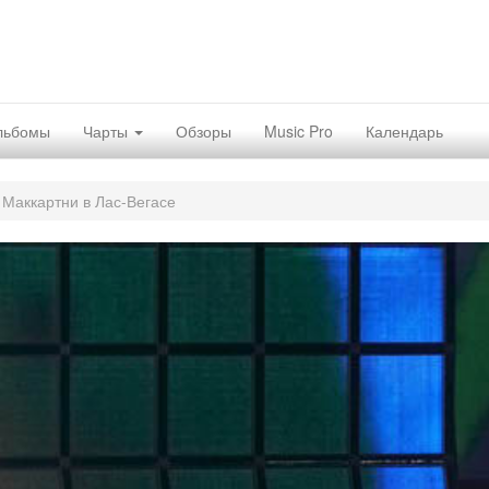
льбомы
Чарты
Обзоры
Music Pro
Календарь
 Маккартни в Лас-Вегасе