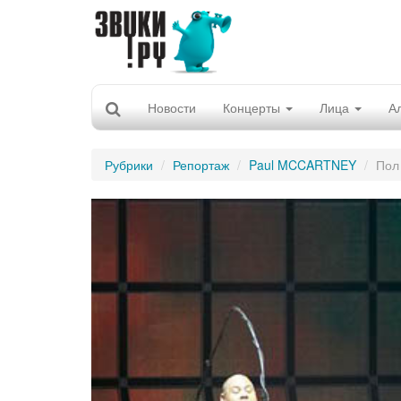
Новости
Концерты
Лица
А
Рубрики
Репортаж
Paul MCCARTNEY
Пол