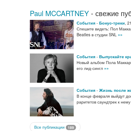
Paul MCCARTNEY
- свежие пу
События
-
Бонус-треки
,
2
Спешите видеть: Пол Макка
Beatles в студии SNL
»»
События
-
Выпускайте кр
Новый альбом Пола Маккарт
его лид-сингл
»»
События
-
Жизнь после ж
В конце февраля выйдут д
раритетов саундтрек к нем
Все публикации
189