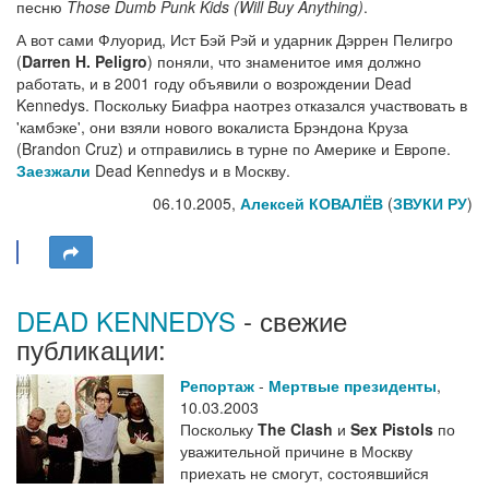
песню
Those Dumb Punk Kids (Will Buy Anything)
.
А вот сами Флуорид, Ист Бэй Рэй и ударник Дэррен Пелигро
(
Darren H. Peligro
) поняли, что знаменитое имя должно
работать, и в 2001 году объявили о возрождении Dead
Kennedys. Поскольку Биафра наотрез отказался участвовать в
'камбэке', они взяли нового вокалиста Брэндона Круза
(Brandon Cruz) и отправились в турне по Америке и Европе.
Заезжали
Dead Kennedys и в Москву.
06.10.2005,
Алексей КОВАЛЁВ
(
ЗВУКИ РУ
)
DEAD KENNEDYS
- свежие
публикации:
Репортаж
-
Мертвые президенты
,
10.03.2003
Поскольку
The Clash
и
Sex Pistols
по
уважительной причине в Москву
приехать не смогут, состоявшийся