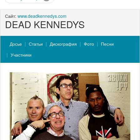
Сайт:
www.deadkennedys.com
DEAD KENNEDYS
Досье
Статьи
Дискография
Фото
Песни
Участники