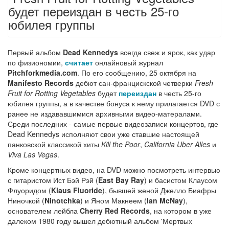
будет переиздан в честь 25-го
юбилея группы
Первый альбом
Dead Kennedys
всегда свеж и ярок, как удар
по физиономии,
считает
онлайновый журнал
Pitchforkmedia.com
. По его сообщению, 25 октября на
Manifesto Records
дебют сан-францискской четверки
Fresh
Fruit for Rotting Vegetables
будет
переиздан
в честь 25-го
юбилея группы, а в качестве бонуса к нему прилагается DVD с
ранее не издававшимися архивными видео-матералами.
Среди последних - самые первые видеозаписи концертов, где
Dead Kennedys исполняют свои уже ставшие настоящей
панковской классикой хиты
Kill the Poor
,
California Uber Alles
и
Viva Las Vegas
.
Кроме концертных видео, на DVD можно посмотреть интервью
с гитаристом Ист Бэй Рэй (
East Bay Ray
) и басистом Клаусом
Флуоридом (
Klaus Fluoride
), бывшей женой Джелло Биафры
Ниночкой (
Ninotchka
) и Яном Макнеем (
Ian McNay
),
основателем лейбла
Cherry Red Records
, на котором в уже
далеком 1980 году вышел дебютный альбом 'Мертвых