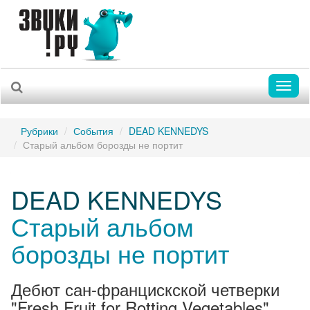
Toggl
naviga
Рубрики
События
DEAD KENNEDYS
Старый альбом борозды не портит
DEAD KENNEDYS
Старый альбом
борозды не портит
Дебют сан-францискской четверки
"Fresh Fruit for Rotting Vegetables"