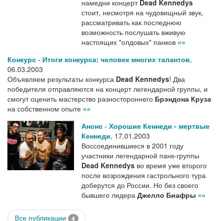
намедни концерт
Dead Kennedys
стоит, несмотря на чудовищный звук,
рассматривать как последнюю
возможность послушать вживую
настоящих "олдовых" панков
»»
Конкурс
-
Итоги конкурса: человек многих талантов
,
06.03.2003
Объявляем результаты конкурса
Dead Kennedys
! Два
победителя отправляются на концерт легендарной группы, и
смогут оценить мастерство разностороннего
Брэндона Круза
на собственном опыте
»»
Анонс
-
Хорошие Кеннеди - мертвые
Кеннеди
,
17.01.2003
Воссоединившиеся в 2001 году
участники легендарной панк-группы
Dead Kennedys
во время уже второго
после возрождения гастрольного тура
доберутся до России. Но без своего
бывшего лидера
Джелло Биафры
»»
Все публикации
4