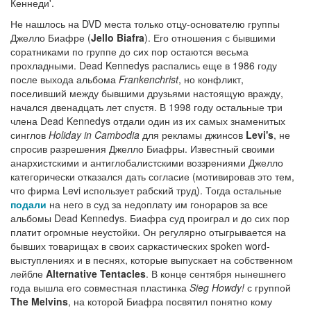
Кеннеди'.
Не нашлось на DVD места только отцу-основателю группы
Джелло Биафре (
Jello Biafra
). Его отношения с бывшими
соратниками по группе до сих пор остаются весьма
прохладными. Dead Kennedys распались еще в 1986 году
после выхода альбома
Frankenchrist
, но конфликт,
поселивший между бывшими друзьями настоящую вражду,
начался двенадцать лет спустя. В 1998 году остальные три
члена Dead Kennedys отдали один из их самых знаменитых
синглов
Holiday in Cambodia
для рекламы джинсов
Levi's
, не
спросив разрешения Джелло Биафры. Известный своими
анархистскими и антиглобалистскими воззрениями Джелло
категорически отказался дать согласие (мотивировав это тем,
что фирма Levi использует рабский труд). Тогда остальные
подали
на него в суд за недоплату им гонораров за все
альбомы Dead Kennedys. Биафра суд проиграл и до сих пор
платит огромные неустойки. Он регулярно отыгрывается на
бывших товарищах в своих саркастических spoken word-
выступлениях и в песнях, которые выпускает на собственном
лейбле
Alternative Tentacles
. В конце сентября нынешнего
года вышла его совместная пластинка
Sieg Howdy!
с группой
The Melvins
, на которой Биафра посвятил понятно кому