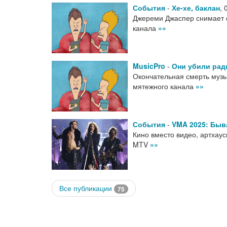
События
-
Хе-хе, баклан
,
Джереми Джаспер снимает ф
канала
»»
MusicPro
-
Они убили ради
Окончательная смерть муз
мятежного канала
»»
События
-
VMA 2025: Быв
Кино вместо видео, артхау
MTV
»»
Все публикации
75