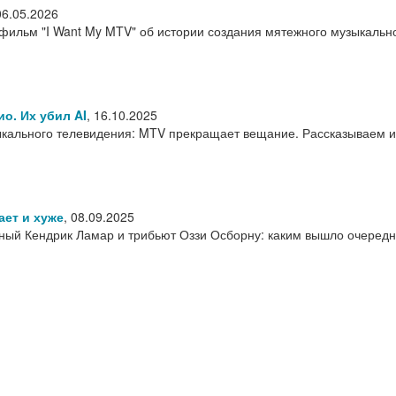
06.05.2026
ильм "I Want My MTV" об истории создания мятежного музыкальн
о. Их убил AI
,
16.10.2025
ыкального телевидения: MTV прекращает вещание. Рассказываем 
ает и хуже
,
08.09.2025
сный Кендрик Ламар и трибьют Оззи Осборну: каким вышло очеред