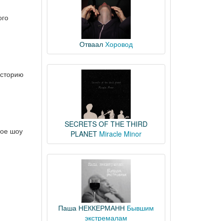
ого
Отваал
Хоровод
историю
SECRETS OF THE THIRD
ное шоу
PLANET
Miracle Minor
Паша НЕККЕРМАНН
Бывшим
экстремалам