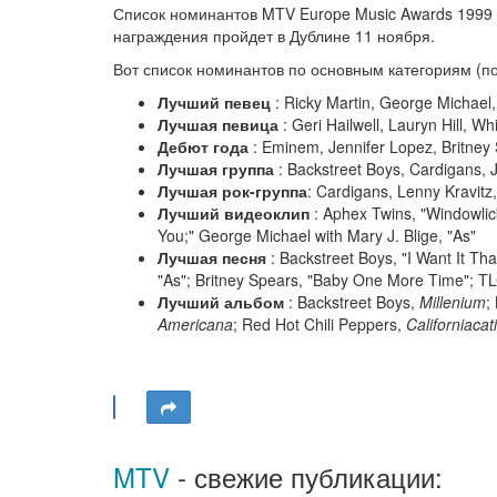
Список номинантов MTV Europe Music Awards 1999 г
награждения пройдет в Дублине 11 ноября.
Вот список номинантов по основным категориям (п
Лучший певец
: Ricky Martin, George Michael,
Лучшая певица
: Geri Hailwell, Lauryn Hill, 
Дебют года
: Eminem, Jennifer Lopez, Britney
Лучшая группа
: Backstreet Boys, Cardigans, 
Лучшая рок-группа
: Cardigans, Lenny Kravitz
Лучший видеоклип
: Aphex Twins, "Windowlicke
You;" George Michael with Mary J. Blige, "As"
Лучшая песня
: Backstreet Boys, "I Want It Th
"As"; Britney Spears, "Baby One More Time"; TL
Лучший альбом
: Backstreet Boys,
Millenium
;
Americana
; Red Hot Chili Peppers,
Californiacat
MTV
- свежие публикации: