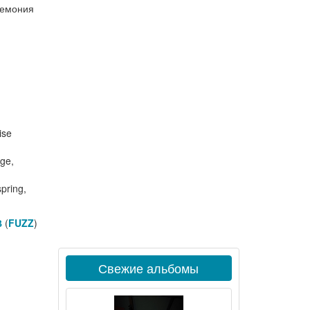
ремония
ise
ige,
spring,
В
(
FUZZ
)
Свежие альбомы