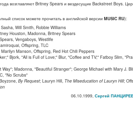
ода возглавляют Britney Spears и вездесущие Backstreet Boys. Це
олный список можете прочитать в английской версии
MUSIC RU
):
 Sasha, Will Smith, Robbie Williams
Whitney Houston, Madonna, Britney Spears
 Spears, Vengaboys, Westlife
Jamiroquai, Offspring, TLC
, Marilyn Manson, Offspring, Red Hot Chili Peppers
r;" Bjork, "All is Full of Love;" Blur, "Coffee and TV;" Fatboy Slim, "Pra
at Way"; Madonna, "Beautiful Stranger"; George Michael with Mary J. Bl
C, "No Scrubs"
 Boyzone,
By Request
; Lauryn Hill,
The Miseducation of Lauryn Hill
; Off
ion
06.10.1999,
Сергей ПАНЦИРЕ