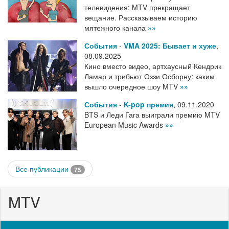
телевидения: MTV прекращает
вещание. Рассказываем историю
мятежного канала
»»
События
-
VMA 2025: Бывает и хуже
,
08.09.2025
Кино вместо видео, артхаусный Кендрик
Ламар и трибьют Оззи Осборну: каким
вышло очередное шоу MTV
»»
События
-
K-pop премия
,
09.11.2020
BTS и Леди Гага выиграли премию MTV
European Music Awards
»»
Все публикации
75
MTV