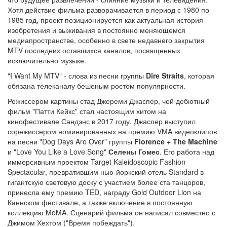
Хотя действие фильма разворачивается в период с 1980 по
1985 год, проект позиционируется как актуальная история
изобретения и выживания в постоянно меняющемся
медиапространстве, особенно в свете недавнего закрытия
MTV последних оставшихся каналов, посвященных
исключительно музыке.
"I Want My MTV" - слова из песни группы
Dire Straits
, которая
обязана телеканалу бешеным ростом популярности.
Режиссером картины стад Джереми Джаспер, чей дебютный
фильм "Патти Кейкс" стал настоящим хитом на
кинофестивале Сандэнс в 2017 году. Джаспер выступил
сорежиссером номинированных на премию VMA видеоклипов
на песни "Dog Days Are Over" группы
Florence + The Machine
и "Love You Like a Love Song"
Селены Гомес
. Его работа над
иммерсивным проектом Target Kaleidoscopic Fashion
Spectacular, превратившим нью-йоркский отель Standard в
гигантскую световую доску с участием более ста танцоров,
принесла ему премию TED, награду Gold Outdoor Lion на
Каннском фестивале, а также включение в постоянную
коллекцию MoMA. Сценарий фильма он написал совместно с
Джимом Хехтом ("Время побеждать").