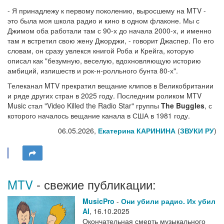
- Я принадлежу к первому поколению, выросшему на MTV -
это была моя школа радио и кино в одном флаконе. Мы с
Джимом оба работали там с 90-х до начала 2000-х, и именно
там я встретил свою жену Джорджи, - говорит Джаспер. По его
словам, он сразу увлекся книгой Роба и Крейга, которую
описал как "безумную, веселую, вдохновляющую историю
амбиций, излишеств и рок-н-ролльного бунта 80-х".
Телеканал MTV прекратил вещание клипов в Великобритании
и ряде других стран в 2025 году. Последним роликом MTV
Music стал "Video Killed the Radio Star" группы
The Buggles
, с
которого началось вещание канала в США в 1981 году.
06.05.2026,
Екатерина КАРИНИНА
(
ЗВУКИ РУ
)
MTV
- свежие публикации:
MusicPro
-
Они убили радио. Их убил
AI
,
16.10.2025
Окончательная смерть музыкального