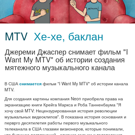
MTV
Хе-хе, баклан
Джереми Джаспер снимает фильм "I
Want My MTV" об истории создания
мятежного музыкального канала
В США
снимается
фильм "I Want My MTV" об истории канала
MTV.
Для создания картины компания Neon приобрела права на
экранизацию книги Крейга Маркса и Роба Танненбаума "Я
хочу свой MTV: Нецензурированная история революции
музыкальных видеоклипов". В показана история основания и
перврго десятилетия работы первого музыкального
телеканала в США глазами визионеров, которые понимали,
что будущее развлечений - слияние музыки и телевидения.