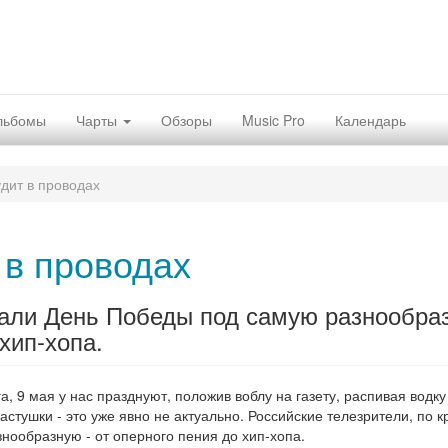
льбомы
Чарты
Обзоры
Music Pro
Календарь
удит в проводах
 в проводах
чали День Победы под самую разнообра
хип-хопа.
, 9 мая у нас празднуют, положив воблу на газету, распивая водку
частушки - это уже явно не актуально. Российские телезрители, по 
нообразную - от оперного пения до хип-хопа.