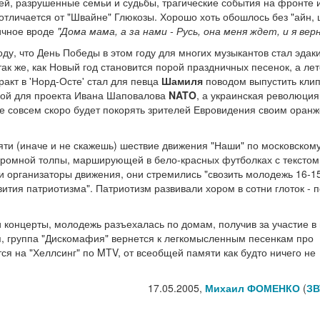
й, разрушенные семьи и судьбы, трагические события на фронте и
отличается от "Швайне" Глюкозы. Хорошо хоть обошлось без "айн, 
тичное вроде
"Дома мама, а за нами - Русь, она меня ждет, и я вер
ду, что День Победы в этом году для многих музыкантов стал эдак
к же, как Новый год становится порой праздничных песенок, а лет
ракт в 'Норд-Осте' стал для певца
Шамиля
поводом выпустить кли
пкой для проекта Ивана Шаповалова
NATO
, а украинская революция
же совсем скоро будет покорять зрителей Евровидения своим оран
яти (иначе и не скажешь) шествие движения "Наши" по московском
ромной толпы, марширующей в бело-красных футболках с текстом
ли организаторы движения, они стремились "свозить молодежь 16-15
ития патриотизма". Патриотизм развивали хором в сотни глоток - 
 концерты, молодежь разъехалась по домам, получив за участие 
п, группа "Дискомафия" вернется к легкомысленным песенкам про
ся на "Хеллсинг" по MTV, от всеобщей памяти как будто ничего не
17.05.2005,
Михаил ФОМЕНКО
(
ЗВ