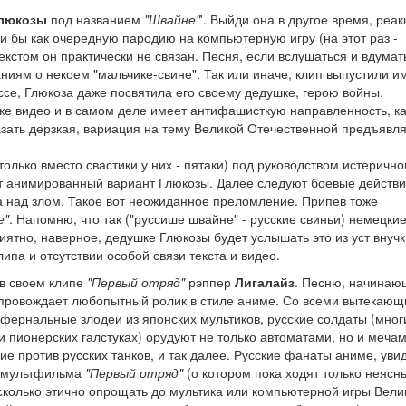
люкозы
под названием
"Швайне"
'. Выйди она в другое время, реа
и бы как очередную пародию на компьютерную игру (на этот раз -
 текстом он практически не связан. Песня, если вслушаться и вдумат
ям о некоем "мальчике-свине". Так или иначе, клип выпустили и
ссе, Глюкоза даже посвятила его своему дедушке, герою войны.
же видео и в самом деле имеет антифашисткую направленность, ка
казать дерзкая, вариация на тему Великой Отечественной предъявл
лько вместо свастики у них - пятаки) под руководством истерично
ет анимированный вариант Глюкозы. Далее следуют боевые действи
а над злом. Такое вот неожиданное преломление. Припев тоже
е"
. Напомню, что так ("руссише швайне" - русские свиньи) немецки
иятно, наверное, дедушке Глюкозы будет услышать это из уст внучк
па и отсутствии особой связи текста и видео.
в своем клипе
"Первый отряд"
рэппер
Лигалайз
. Песню, начинаю
опровождает любопытный ролик в стиле аниме. Со всеми вытекаю
фернальные злодеи из японских мультиков, русские солдаты (мног
пионерских галстуках) орудуют не только автоматами, но и мечам
е против русских танков, и так далее. Русские фанаты аниме, увид
о мультфильма
"Первый отряд"
(о котором пока ходят только неясн
асколько этично опрощать до мультика или компьютерной игры Вел