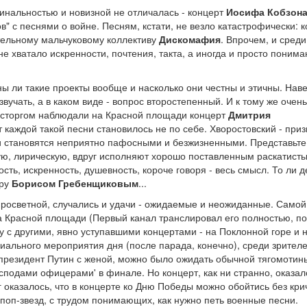
нальностью и новизной не отличалась - концерт
Иосифа Кобзон
в" с песнями о войне. Песням, кстати, не везло катастрофически: к
тельному мальчуковому коллективу
Дискомафия
. Впрочем, и сред
е хватало искренности, почтения, такта, а иногда и просто понима
ны ли такие проекты вообще и насколько они честны и этичны. Нав
вучать, а в каком виде - вопрос второстепенный. И к тому же очень
 восторгом наблюдали на Красной площади концерт
Дмитрия
 каждой такой песни становилось не по себе. Хворостовский - при
и становятся неприятно пафосными и безжизненными. Представьте
хую, лирическую, вдруг исполняют хорошо поставленным раскатист
сть, искренность, душевность, короче говоря - весь смысл. То ли д
ару
Борисом Гребенщиковым
...
просветной, случались и удачи - ожидаемые и неожиданные. Самой
 Красной площади (Первый канал транслировал его полностью, по
 с другими, явно уступавшими концертами - на Поклонной горе и 
иального мероприятия дня (после парада, конечно), среди зрител
 президент Путин с женой, можно было ожидать обычной тягомотин
одами офицерами' в финале. Но концерт, как ни странно, оказал
 оказалось, что в концерте ко Дню Победы можно обойтись без кр
поп-звезд, с трудом понимающих, как нужно петь военные песни.