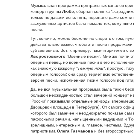
Музыкальная программа центральных каналов ориги
концерт группы
Любэ
, сборная солянка "эстраднико
только не давали исполнять, перепало даже сомни
заслуженных артистов было немало тех, кому явно н
песни.
Тут, конечно, можно бесконечно спорить о том, нуж
действительно важно, чтобы эти песни продолжали з
субъективный. Вот, к примеру, тысячи зрителей с
Хворостовского
"Военные песни". Мне же почти от
оперный певец, но военные песни в его исполнени
как знакомую каждому
"Темную ночь"
, простую, ти
оперным голосом: она сразу теряет всю естественно
версия песни, исполненная тихим голосом под гит
Да, не вся музыкальная программа была такой бес
большой неожиданностью стал вечерний концерт на
'России' показывали отдельные эпизоды вперемешку
Дворцовой площади в Петербурге). От самого офиц
которого был замечен и неоднократно показан сам
пафосными речами, напыщенными ведущими и 'Госп
зрелищным, интересным и, главное, честным. Вдруг
патриотизма
Олега Газманова
и без второсортных 