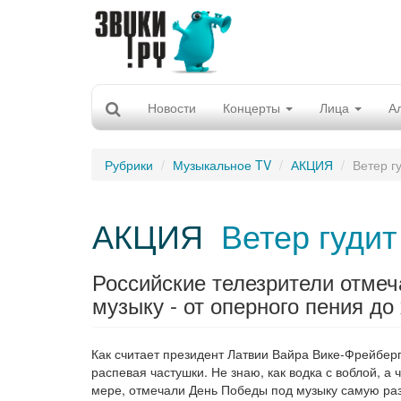
Новости
Концерты
Лица
А
Рубрики
Музыкальное TV
АКЦИЯ
Ветер г
АКЦИЯ
Ветер гудит
Российские телезрители отме
музыку - от оперного пения до 
Как считает президент Латвии Вайра Вике-Фрейберга
распевая частушки. Не знаю, как водка с воблой, а 
мере, отмечали День Победы под музыку самую раз