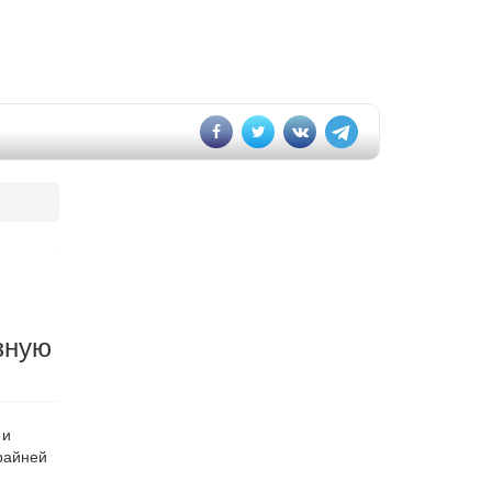
зную
 и
крайней