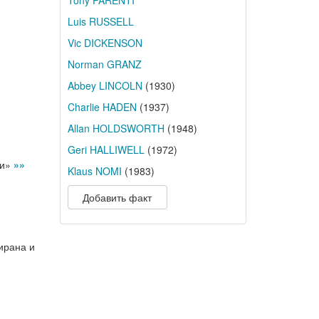
Tony PARENTI
Luis RUSSELL
Vic DICKENSON
Norman GRANZ
Abbey LINCOLN
(1930)
Charlie HADEN
(1937)
Allan HOLDSWORTH
(1948)
Geri HALLIWELL
(1972)
ии»
»»
Klaus NOMI
(1983)
Добавить факт
ирана и