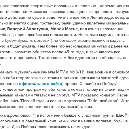
ло советские спортивные праздники и невольно - церемонию от
Многочисленная массовка воссоздавала сцены из прошлого - выпус
вые действия на суше и воде, жизнь в военном Ленинграде, возвр
ельно впечатляющую постановку были удачно вплетены музыкальн
ик, Валерий Золотухин, Мирей Матье
, под конец неожиданно
любовь"
, пришедшейся как нельзя кстати. Несколько смутило, что на
, и будем думать о живых"
) на большом экране возникли кадры с
то и будет думать. Тем более что несколькими минутами ранее на
этапы развития общества после 45-го года, и закончилось все
вого терроризма. Так что совсем без идеологии не обошлось, но
о.
тмечали музыкальные каналы MTV и МУЗ-ТВ, вещающие в основно
а себя георгиевские ленточки и активно призывали зрителей сдел
ределению
официального сайта
) проект 'Спасибо за Победу' -
у концертной программы оба канала ломать голову не стали, видим
льными каналами тягаться не смогут. MTV показало концерт 'Песни
 обошлись 'Песней года' и восьмимартовским 'Тебе, любимая'. Инт
льных каналов попали новые 'актуальные' клипы.
жка фронтовая..."
) в исполнении бывшего участника группы
Шао? 
сполнение и банальный клип, каких, как я наивно полагал, больше
удто ко Дню Победы такое показывать не стыдно.