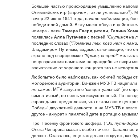
Большей частью происходящее умышленно напомина
Олимпийских игр (впрочем, так ли уж невольно?). 
вечер 22 июня 1941 года, начало мобилизации, бое
победителей домой. В эту масштабную и действит
номера - пели
Тамара Гвердцители, Галина Хомч
появилась
Алла Пугачева
с песней
"Скупимся на 
последних словах (
"Помянем тех, кого нет с нами
Владимиром Путиным, видимо, означающие, что он-
экране под свиридовское
"Время, вперед!"
мелькали 
непрозрачными намеками на враждебные вихри миро
впечатление от хорошего концерта это не испортил
Любопытно было наблюдать, как юбилей победы о
молодежной аудитории. Ви-джеи МУЗ-ТВ нацепили н
же самое. MTV запустило 'концептуальный' (по оп
симпатичный, но очень уж искусственный. По повод
справедливо предположив, что в этом они с центра
Победы' двухлетней давности, а на МУЗ-ТВ и вовсе
другое - аккурат к памятной дате в ротацию музыка
Про 'Песенку фронтового шофёра' (
"Эх, путь-доро
Олега Чинарова сказать особо нечего - банальное и
делают. Оказалось, еще как делают и крутят, как б