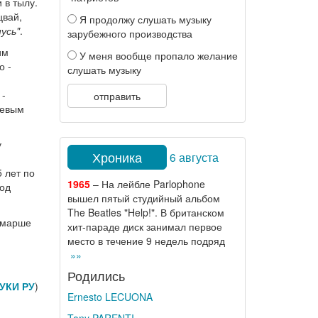
 в тылу.
цвай,
Я продолжу слушать музыку
нусь"
.
зарубежного производства
им
У меня вообще пропало желание
о -
слушать музыку
п
 -
отправить
жевым
у
Хроника
6 августа
 лет по
1965
– На лейбле Parlophone
под
вышел пятый студийный альбом
The Beatles "Help!". В британском
в марше
хит-параде диск занимал первое
место в течение 9 недель подряд
»»
Родились
УКИ РУ
)
Ernesto LECUONA