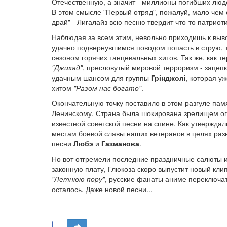
Отечественную, а значит - миллионы погибших люде
В этом смысле "Первый отряд", пожалуй, мало чем 
драй" - Лигалайз всю песню твердит что-то патрио
Наблюдая за всем этим, невольно приходишь к выво
удачно подвернувшимся поводом попасть в струю, та
сезоном горячих танцевальных хитов. Так же, как те
"Джихад"
, пресловутый мировой терроризм - заце
удачным шансом для группы
Грiнджолi
, которая у
хитом
"Разом нас богато"
.
Окончательную точку поставило в этом разгуле пам
Ленинскому. Страна была шокирована зрелищем ог
известной советской песни на спине. Как утвержда
местам боевой славы наших ветеранов в целях разв
песни
Любэ
и
Газманова
.
Но вот отгремели последние праздничные салюты и
законную плату, Глюкоза скоро выпустит новый кли
"Летнюю пору"
, русские фанаты аниме переключат
осталось. Даже новой песни...