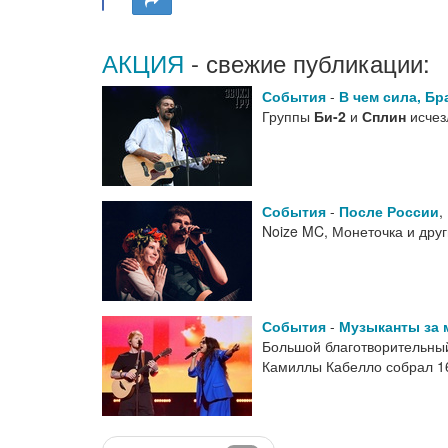
АКЦИЯ
- свежие публикации:
События
-
В чем сила, Бр
Группы
Би-2
и
Сплин
исчез
События
-
После России
,
Noize MC, Монеточка и дру
События
-
Музыканты за 
Большой благотворительный
Камиллы Кабелло собрал 1