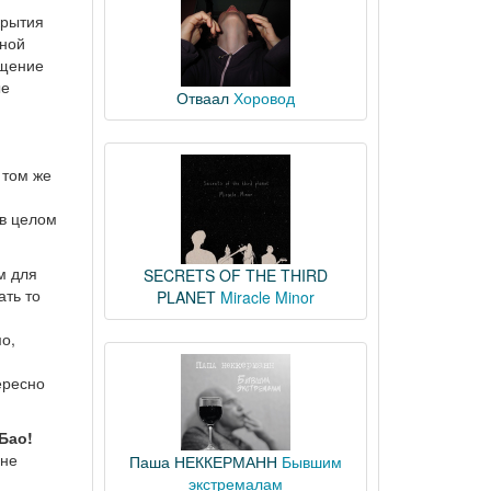
крытия
кной
ащение
ые
Отваал
Хоровод
 том же
 в целом
м для
SECRETS OF THE THIRD
ать то
PLANET
Miracle Minor
о,
ересно
Бао!
 не
Паша НЕККЕРМАНН
Бывшим
экстремалам