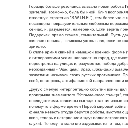
Гораздо больше резонанса вызвала новая работа
Г
зрителей, возможно, была бы иной. Клип воспринял
известную стратегию "S.W.I.N.E."), тем более что с
посвящена невразумительным любовным переживани
сейчас, и, разумеется, намеренно. Если верить пре
Подарочек, прямо скажем, сомнительный. Пусть да
заявляет певица, - слишком уж вольная, если не с
зрителю.
В клипе армия свиней в немецкой военной форме (то
с гитлеровскими усами нападает на город, где жив
перестрелка на улицах и, разумеется, победа добр
неожиданный -
"Айн, цвай, драй, шики-шики швайн
захватчики называли своих русских противников. Пр
всей, повторюсь, антифашисткой направленности кли
Другую смелую интерпретацию событий войны дал 
проигрыша знаменитого
"Утомленного солнца"
, с
последствиями: фашисты выглядят как типичные ин
почему-то в форме времен Первой мировой войны и 
финале невесть откуда берутся роботы, выступающи
клип, теперь с нетерпением ждут полнометражног
слухи). Почему-то мало кто задумывается о том, н