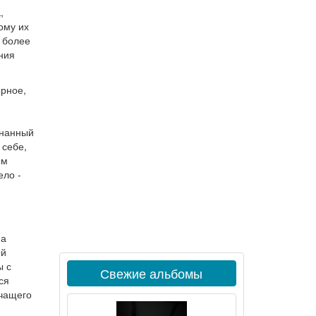
а
,
ому их
и более
ния
ерное,
знанный
 себе,
ым
ело -
на
ей
ы с
Свежие альбомы
ся
ичащего