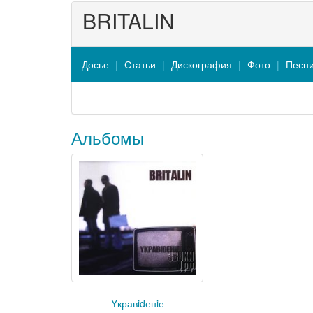
BRITALIN
Досье
Статьи
Дискография
Фото
Песн
Альбомы
Yкравidенiе