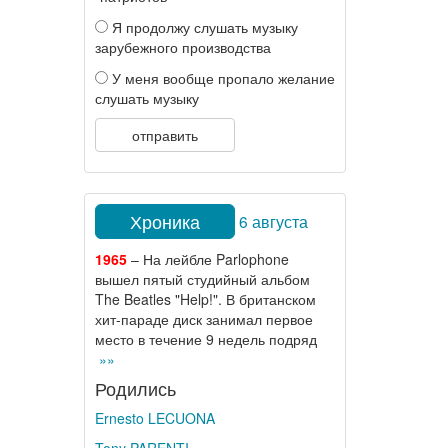
Я продолжу слушать музыку
зарубежного производства
У меня вообще пропало желание
слушать музыку
отправить
Хроника
6 августа
1965
– На лейбле Parlophone
вышел пятый студийный альбом
The Beatles "Help!". В британском
хит-параде диск занимал первое
место в течение 9 недель подряд
»»
Родились
Ernesto LECUONA