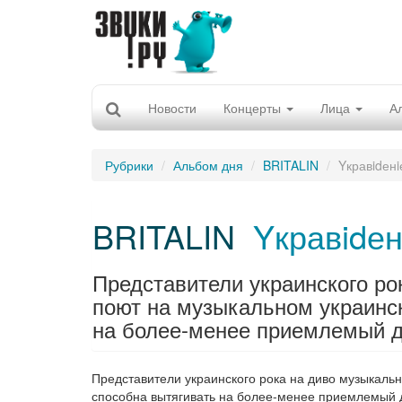
Новости
Концерты
Лица
А
Рубрики
Альбом дня
BRITALIN
Yкравidенi
BRITALIN
Yкравidен
Представители украинского ро
поют на музыкальном украинск
на более-менее приемлемый д
Представители украинского рока на диво музыкальн
способна вытягивать на более-менее приемлемый д