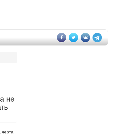
а не
ать
а черта