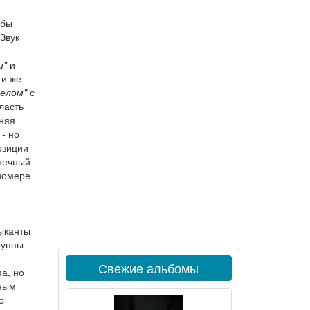
 бы
 Звук
и"
и
ти же
Делом"
с
ласть
лняя
- но
озиции
онечный
 номере
зыканты
руппы
Свежие альбомы
а, но
тным
о