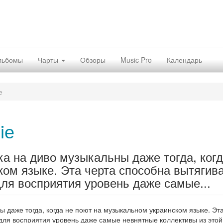
льбомы
Чарты
Обзоры
Music Pro
Календарь
е
iе
ка на диво музыкальны даже тогда, когд
ом языке. Эта черта способна вытягив
ля восприятия уровень даже самые...
ы даже тогда, когда не поют на музыкальном украинском языке. Эт
ля восприятия уровень даже самые невнятные коллективы из этой