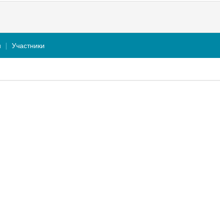
и
Участники