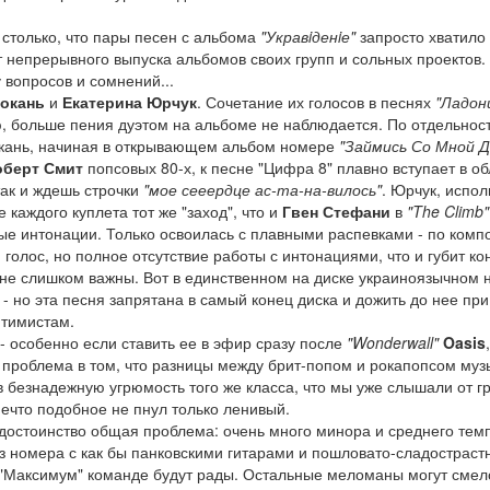
столько, что пары песен с альбома
"Укравiденiе"
запросто хватило
ет непрерывного выпуска альбомов своих групп и сольных проектов.
 вопросов и сомнений...
окань
и
Екатерина Юрчук
. Сочетание их голосов в песнях
"Ладон
, больше пения дуэтом на альбоме не наблюдается. По отдельнос
рокань, начиная в открывающем альбом номере
"Займись Со Мной 
оберт Смит
попсовых 80-х, к песне "Цифра 8" плавно вступает в об
так и ждешь строчки
"мое сееердце ас-та-на-вилось"
. Юрчук, испо
е каждого куплета тот же "заход", что и
Гвен Стефани
в
"The Climb"
ые интонации. Только освоилась с плавными распевками - по комп
 голос, но полное отсутствие работы с интонациями, что и губит к
и не слишком важны. Вот в единственном на диске украиноязычном
- но эта песня запрятана в самый конец диска и дожить до нее при
птимистам.
 особенно если ставить ее в эфир сразу после
"Wonderwall"
Oasis
,
о проблема в том, что разницы между брит-попом и рокапопсом му
в безнадежную угрюмость того же класса, что мы уже слышали от г
нечто подобное не пнул только ленивый.
 достоинство общая проблема: очень много минора и среднего темп
ез номера с как бы панковскими гитарами и пошловато-сладострас
 "Максимум" команде будут рады. Остальные меломаны могут смел