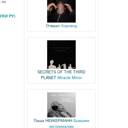
-то
УКИ РУ
)
Отваал
Хоровод
SECRETS OF THE THIRD
PLANET
Miracle Minor
Паша НЕККЕРМАНН
Бывшим
экстремалам