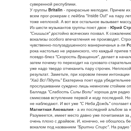
суверенной республики.
У группы
Britalin
- прекрасные мелодии. Причем их 
всем прог-рокерам с лейбла "Inside Out" на пару л
тоже неплохой. А вот все остальное вызывает массу
Из шести музыкантов группы поют двое -
Юрий Стр
"Снишься"
достойно всяческих похвал. К сожалению
вокализы особого впечатления не производят. Ст
чувственно-полузадушенного манерничанья а-ля
Р
рока настолько не украинского, что каждый припев 
псевдо-блюз
"Скорость Вращения"
, делает в начал
затем почему-то переходит на суховато-старательн
уже надо твердо отчеканить пару строчек. Неплохой
результат. Заметьте, при хоровом пении интонаци
"Хай Всi Пiдуть"
Екатерина поет куда убедительнее 
прослушивании суждено лишь немногим стойким о
Баллада
"Слабость Силы Воли"
хороша для радио -
смиксовав вступление первой и коду последней. Н
не наблюдают. И вот уже
"С Неба Дождь"
сползает 
Магнитная Аномалия
- а их последний альбом за 
Разумеется, имеет место давно уже почитаемая за
очень плохо с драйвом. И, конечно, не обошлось б
вокалом под названием
"Бритни Спирс"
. На радио