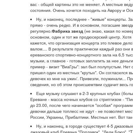
вас - общей картины это не меняет. А местные вед
состояния. Очень хочется походить на Аврору и Ос
Ну, и наконец, последнее - "живые" концерты. З
прямо - очень редко. И в основном, погасшие звезд
регулярно.
Фабрика звезд
(не знаю, какая по номе
основном, один и тот же продюсерский центр. Хотя
кажется, что организация концерта это плевое дел
валом.... В результате практически каждый раз они 
ереванского спортивно-концертного зала на 6,5 тыс
музыки, а главное - готовых заплатить за нее день
пример - визит "ВиаГры": зал был полупустым. Нет 
пришел один из местных "крутых". Он согласился в
девочек ко мне на ужин'. Привезли, поужинали... П
сведения, но об этом происшемтвии судачит весь гор
Еще музыку слушают в 2-3 крупных клубах (больше
Ереване - масса ночных клубов со стриптизом - "Пи
до 23.00, после чего начинается "особая" програм
девочки дальше топлесс не идут - не позволяет ме
России, Украины, Прибалтики. Местных нет. Вот так-
Ну, и наконец, в городе существует 4-5 джазовы
джазовый клуб Еревана "Поплавок", "Леди Блюз", "T