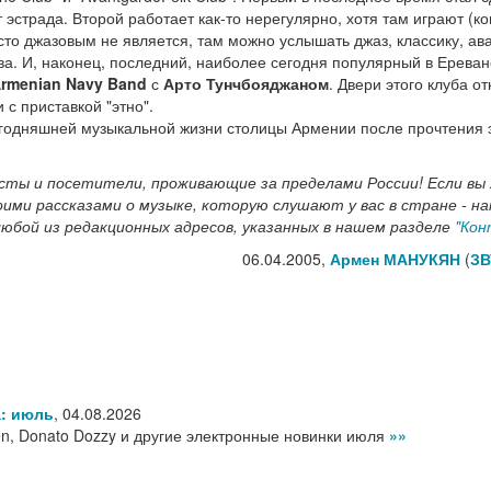
 эстрада. Второй работает как-то нерегулярно, хотя там играют (ко
сто джазовым не является, там можно услышать джаз, классику, ав
тва. И, наконец, последний, наиболее сегодня популярный в Ереван
rmenian Navy Band
с
Арто Тунчбояджаном
. Двери этого клуба о
 с приставкой "этно".
сегодняшней музыкальной жизни столицы Армении после прочтения 
исты и посетители, проживающие за пределами России! Если вы
ими рассказами о музыке, которую слушают у вас в стране - 
любой из редакционных адресов, указанных в нашем разделе
"Кон
06.04.2005,
Армен МАНУКЯН
(
ЗВ
а: июль
,
04.08.2026
n, Donato Dozzy и другие электронные новинки июля
»»