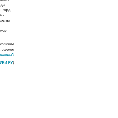
гда
ангард,
е -
ткрыты
этих
 хотите
напишите
такты"!
УКИ РУ
)