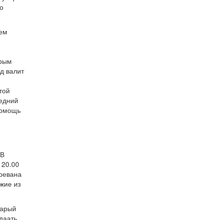
о
жем
орым
д валит
той
ледний
 помощь
 В
 20.00
Еревана
жие из
тарый
сдаать