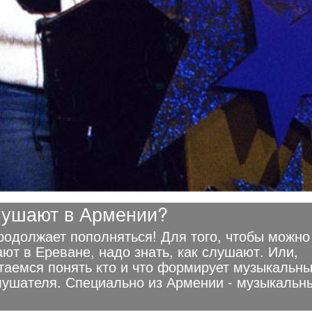
лушают в Армении?
одолжает пополняться! Для того, чтобы можно
ают в Ереване, надо знать, как слушают. Или,
ытаемся понять кто и что формирует музыкальн
слушателя. Специально из Армении - музыкальн