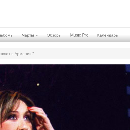
льбомы
Чарты
Обзоры
Music Pro
Календарь
ушают в Армении?