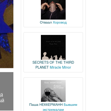
Отваал
Хоровод
SECRETS OF THE THIRD
PLANET
Miracle Minor
ый
ый
Паша НЕККЕРМАНН
Бывшим
экстремалам