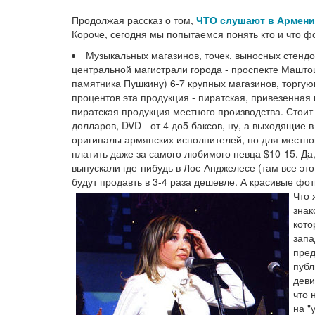
Продолжая рассказ о том,
ЧТО слушают в Армен
Короче, сегодня мы попытаемся понять кто и что ф
Музыкальных магазинов, точек, выносных стендов
центральной магистрали города - проспекте Маштоц
памятника Пушкину) 6-7 крупных магазинов, торгую
процентов эта продукция - пиратская, привезенная
пиратская продукция местного производства. Стоит 
долларов, DVD - от 4 до5 баксов, ну, а выходящие 
оригиналы армянских исполнителей, но для местног
платить даже за самого любимого певца $10-15. Да,
выпускали где-нибудь в Лос-Анджелесе (там все эт
будут продавть в 3-4 раза дешевле. А красивые фот
Что 
знак
кото
запа
пре
публ
деви
что 
на "