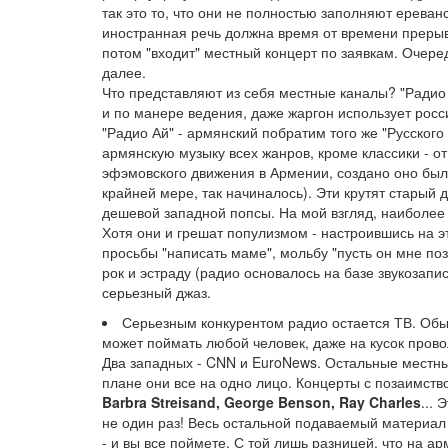
так это то, что они не полностью заполняют ерева
иностранная речь должна время от времени прерыва
потом "входит" местный концерт по заявкам. Очере
далее.
Что представляют из себя местные каналы? "Радио 
и по манере ведения, даже жаргон использует россий
"Радио Ай" - армянский побратим того же "Русского
армянскую музыку всех жанров, кроме классики - от
эфэмовского движения в Армении, создано оно было
крайней мере, так начиналось). Эти крутят старый 
дешевой западной попсы. На мой взгляд, наиболее
Хотя они и грешат популизмом - настроившись на 
просьбы "написать маме", мольбу "пусть он мне поз
рок и эстраду (радио основалось на базе звукоза
серьезный джаз.
Серьезным конкурентом радио остается ТВ. Обычн
может поймать любой человек, даже на кусок проволо
Два западных - CNN и EuroNews. Остальные местны
плане они все на одно лицо. Концерты с позаимст
Barbra Streisand, George Benson, Ray Charles
...
не один раз! Весь остальной подаваемый материал 
- и вы все поймете. С той лишь разницей, что на 