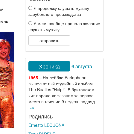
Я продолжу слушать музыку
ей
зарубежного производства
чень
У меня вообще пропало желание
слушать музыку
отправить
Хроника
6 августа
1965
– На лейбле Parlophone
вышел пятый студийный альбом
The Beatles "Help!". В британском
хит-параде диск занимал первое
место в течение 9 недель подряд
»»
Родились
Ernesto LECUONA