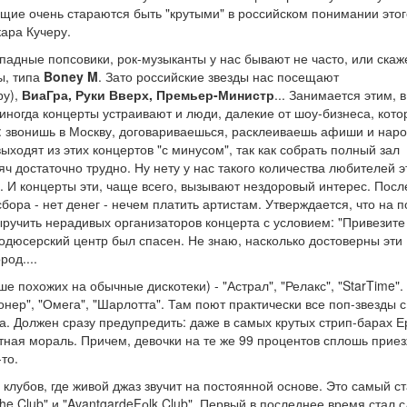
ущие очень стараются быть "крутыми" в российском понимании этог
кара Кучеру.
ападные попсовики, рок-музыканты у нас бывают не часто, или ска
ы, типа
Boney M
. Зато российские звезды нас посещают
ру),
ВиаГра, Руки Вверх, Премьер-Министр
... Занимается этим, в
 иногда концерты устраивают и люди, далекие от шоу-бизнеса, кот
о: звонишь в Москву, договариваешься, расклеиваешь афиши и наро
выходят из этих концертов "с минусом", так как собрать полный зал
яч достаточно трудно. Ну нету у нас такого количества любителей э
ги. И концерты эти, чаще всего, вызывают нездоровый интерес. Пос
сбора - нет денег - нечем платить артистам. Утверждается, что на
ыручить нерадивых организаторов концерта с условием: "Привезите
родюсерский центр был спасен. Не знаю, насколько достоверны эти
од....
 похожих на обычные дискотеки) - "Астрал", "Релакс", "StarTime".
онер", "Омега", "Шарлотта". Там поют практически все поп-звезды с
ма. Должен сразу предупредить: даже в самых крутых стрип-барах 
стная мораль. Причем, девочки на те же 99 процентов сплошь приез
то.
х клубов, где живой джаз звучит на постоянной основе. Это самый с
he Club" и "AvantgardeFоlk Club". Первый в последнее время стал 