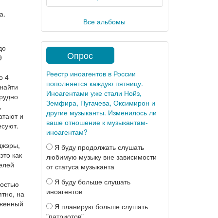
а.
Все альбомы
до
Опрос
9
Реестр иноагентов в России
о 4
пополняется каждую пятницу.
 найти
Иноагентами уже стали Нойз,
трудно
Земфира, Пугачева, Оксимирон и
,
другие музыканты. Изменилось ли
атают и
ваше отношение к музыкантам-
есуют.
иноагентам?
джэры,
Я буду продолжать слушать
это как
любимую музыку вне зависимости
телей
от статуса музыканта
Я буду больше слушать
ностью
иноагентов
ятно, на
оженный
Я планирую больше слушать
"патриотов"