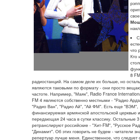
рэп
ориг
свое
Мош
накл
С
есте
что 
Кто 
стол
функ
8 FM
радиостанций. На самом деле их больше, но остал
являются таковыми по формату - они просто вещаю
частоте. Например, "Маяк", Radio France Internationa
FM 4 являются собственно местными - "Радио Ардза
"Радио Ван", "Радио Ай", "Ай ФМ". Есть еще "ВЭМ",
финансируемая армянской апостольской церквью 
передающая 24 часа в сутки классику. Остальные 3
ретранслируют российские - "Хит-FM", "Русское Рад
"Динамит". Об этих говорить не будем - читатели зн
репертуар лучше меня. Единственное, что следует о