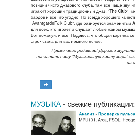
позиции чисто джазового клуба, там все чаще звучит
играют) хороший традиционный джаз. "The Club" чи
бардов и все что угодно. Но всегда хорошего качес
"AvantgardeFоlk Club", где базируется знаменитый
A
для всех, кто играет и слушает любые жанры музыки
Вот пожалуй, и все. Надеюсь, что общая картина 
строк стала для вас немного яснее.
Примечание редакции: Дорогие журнал
пополнить нашу "Музыкальную карту мира" сво
на 
МУЗЫКА
- свежие публикации:
Анализ
-
Проверка пульс
MPU101, Arca, FSOL, Heoge