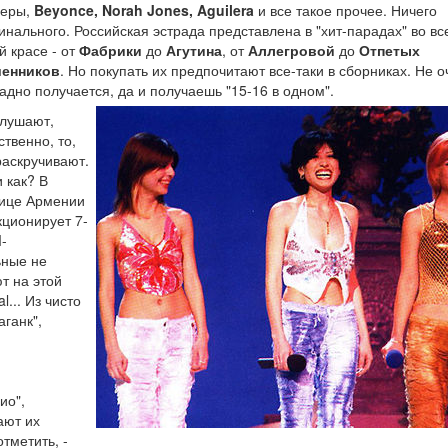
перы,
Beyonce, Norah Jones, Aguilera
и все такое прочее. Ничего
инального. Российская эстрада представлена в "хит-парадах" во вс
й красе - от
Фабрики
до
Агутина
, от
Аллегровой
до
Отпетых
енников
. Но покупать их предпочитают все-таки в сборниках. Не о
адно получается, да и получаешь "15-16 в одном".
лушают,
ственно, то,
раскручивают.
и как? В
ице Армении
ционирует 7-
-
ьные не
т на этой
l... Из чисто
ганк",
и
ио",
ают их
тметить, -