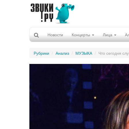
Новости
Концерты
Лица
А
Рубрики
Анализ
МУЗЫКА
Что сегодня сл