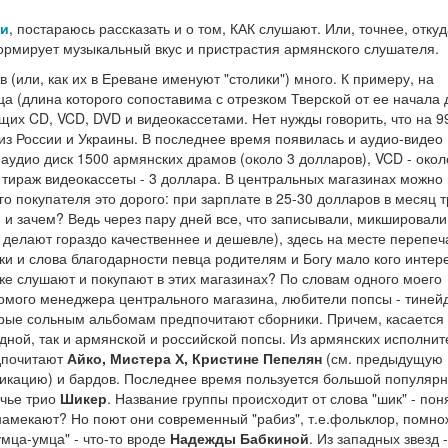
ии
, постараюсь рассказать и о том, КАК слушают. Или, точнее, откуд
ормирует музыкальный вкус и пристрастия армянского слушателя.
 (или, как их в Ереване именуют "столики") много. К примеру, на
а (длина которого сопоставима с отрезком Тверской от ее начала 
щих CD, VCD, DVD и видеокассетами. Нет нужды говорить, что на 9
 из России и Украины. В последнее время появилась и аудио-видео
аудио диск 1500 армянских драмов (около 3 долларов), VCD - окол
в тираж видеокассеты - 3 доллара. В центральных магазинах можно
о покупателя это дорого: при зарплате в 25-30 долларов в месяц 
 и зачем? Ведь через пару дней все, что записывали, микшировали
о делают гораздо качественнее и дешевле), здесь на месте перепеч
ки и слова благодарности певца родителям и Богу мало кого интер
же слушают и покупают в этих магазинах? По словам одного моего
омого менеджера центрального магазина, любители попсы - тиней
рые сольным альбомам предпочитают сборники. Причем, касается 
дной, так и армянской и российской попсы. Из армянских исполни
дпочитают
Айко, Мистера Х, Кристине Пепелян
(см. предыдущую
икацию) и бардов. Последнее время пользуется большой популяр
чье трио
Шикер
. Название группы происходит от слова "шик" - пон
намекают? Но поют они современный "рабиз", т.е.фольклор, помн
умца-умца" - что-то вроде
Надежды Бабкиной
. Из западных звезд -