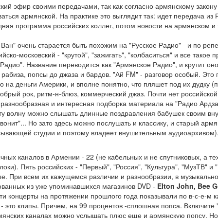
нский эфир своими передачами, так как согласно армянскому закон
ться армянской. На практике это выглядит так: идет передача из 
дная программа российских коллег, потом новости на армянском и 
Ван" очень старается быть похожим на "Русское Радио" - и по реп
ско-московский - "крутой", "зажигать", "колбаситься" и все такое п
 Радио". Название переводится как "Армянское Радио", и крутит оно
 рабиза, попсы до джаза и бардов. "Ай FM" - разговор особый. Это
 на деньги Америки, и вполне понятно, что пляшет под их дудку (
добрый рок, ритм-н-блюз, коммерческий джаз. Почти нет российской
 разнообразная и интересная подборка материала на "Радио Ардза
эту волну можно слышать длинные поздравления бабушек своим вну
вонит"... Но зато здесь можно послушать и классику, и старый арм
писывающей студии и поэтому владеет внушительным аудиоархивом)
ых каналов в Армении - 22 (не кабельных и не спутниковых, а тех
ки). Пять российских - "Первый", "Россия", "Культура", "МузТВ" и 
е. При всем их кажущемся различии и разнообразии, в музыкальн
вованных из уже упоминавшихся магазинов DVD -
Elton John, Bee G
 Эти концерты на протяжении прошлого года показывали по в-с-е-м 
- это клипы. Причем, на 99 процентов -сплошная попса. Включите 
армянских каналах можно услышать плюс еще и армянскую попсу. Н