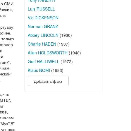
Tony PARENTI
у о СМИ
Luis RUSSELL
Росcии,
так
Vic DICKENSON
Norman GRANZ
ертуару
рочее.
Abbey LINCOLN
(1930)
 только
Charlie HADEN
(1937)
 пионер
по
Allan HOLDSWORTH
(1948)
 и
Geri HALLIWELL
(1972)
ганк".
чкам,
Klaus NOMI
(1983)
янский
,
Добавить факт
, что
"МТВ".
ом
ees,
каналам
"МузТВ"
о уверяю