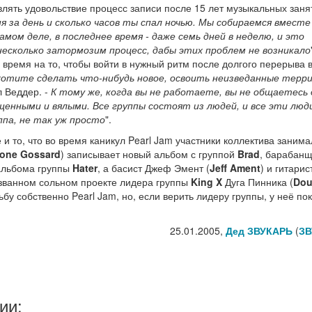
влять удовольствие процесс записи после 15 лет музыкальных заня
я за день и сколько часов ты спал ночью. Мы собираемся вместе
амом деле, в последнее время - даже семь дней в неделю, и это
есколько затормозим процесс, дабы этих проблем не возникало
 время на то, чтобы войти в нужный ритм после долгого перерыва 
 хотите сделать что-нибудь новое, освоить неизведанные терр
л Веддер. -
К тому же, когда вы не работаете, вы не общаетесь 
щенными и вялыми. Все группы состоят из людей, и все эти люд
ппа, не так уж просто
".
 и то, что во время каникул Pearl Jam участники коллектива заним
tone Gossard
) записывает новый альбом с группой
Brad
, барабанщ
 альбома группы
Hater
, а басист Джеф Эмент (
Jeff Ament
) и гитари
азванном сольном проекте лидера группы
King X
Дуга Пинника (
Do
ьбу собственно Pearl Jam, но, если верить лидеру группы, у неё пок
25.01.2005,
Дед ЗВУКАРЬ
(
ЗВ
ии: