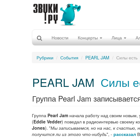
Новости
Концерты
Лица
А
Рубрики
События
PEARL JAM
Силы есть
PEARL JAM
Силы е
Группа Pearl Jam записываетс
Группа
Pearl Jam
начала работу над своим новым, 
(
Eddie Vedder
) поведал в радиоинтервью своему к
Jones
). "
Мы записываемся, но на нас, к счастью, 
получится ли из этого что-нибудь
", -
рассказал
В