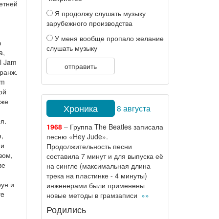
етней
Я продолжу слушать музыку
зарубежного производства
У меня вообще пропало желание
ю
слушать музыку
a,
rl Jam
отправить
ранж.
am
ой
аже
Хроника
8 августа
я.
1968
– Группа The Beatles записала
,
песню «Hey Jude».
 и
Продолжительность песни
вом,
составила 7 минут и для выпуска её
ве
на сингле (максимальная длина
трека на пластинке - 4 минуты)
ун и
инженерами были применены
ve
новые методы в грамзаписи
»»
Родились