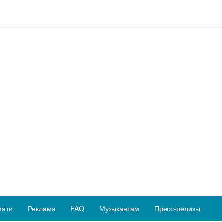
мяти
Реклама
FAQ
Музыкантам
Пресс-релизы