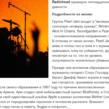
Radiohead
примерно пятнадцатил
давности
Подробности из жизни:
Группа Pearl Jam входит в "велику
сиэтлскую четверку гранжа": Nirvan
Alice In Chains, Soundgarden и Pea
- основоположников направления г
В отличии от своих коллег, Pearl J
живы и полны сил и пока и с музык
завязывать пока не собираются, д
несмотря на то, что их уровень
популярности значительно убавилс
Прежде чем коллектив образовался
музыканты гитарист Стоун Госсард
басист Джефф Амент играли в пер
как считается, гранжевом коллекти
после своего образования в 1987 году по причине многочисленных
м Армом. Арм создал свой небезызвестный проект Mudhoney, а Сто
 свой единственный альбом Apple в рамках коллектива Mother Lo
лся от передозировки героином и коллектив распался. Вокалист
сал пару песен в память Эндрю и попросил…