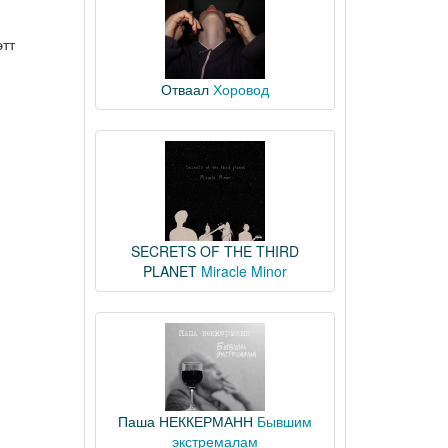
этт
Отваал
Хоровод
SECRETS OF THE THIRD
PLANET
Miracle Minor
Паша НЕККЕРМАНН
Бывшим
экстремалам