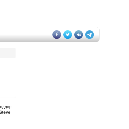
Веддер
Steve