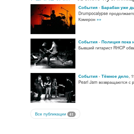
События
-
Барабан уже 
Drumpocalypse продолжается
Кэмерон
»»
События
-
Полиция пока 
Бывший гитарист RHCP обв
События
-
Тёмное дело
,
1
Pearl Jam возвращаются с р
Все публикации
41