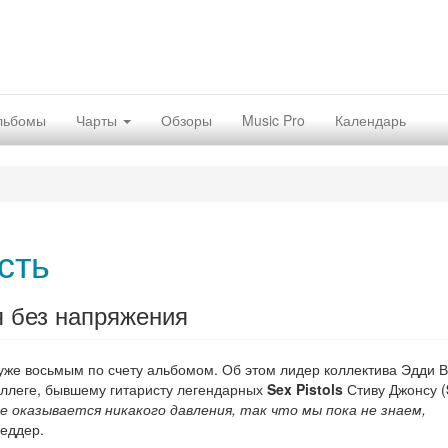
льбомы
Чарты
Обзоры
Music Pro
Календарь
сть
я без напряжения
уже восьмым по счету альбомом. Об этом лидер коллектива Эдди 
оллеге, бывшему гитаристу легендарных
Sex Pistols
Стиву Джонсу (
не оказывается никакого давления, так что мы пока не знаем,
еддер.