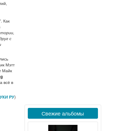
тий,
". Как
в
итории,
друг с
и
ались
ик Мэтт
ст Майк
ug
а всё в
УКИ РУ
)
Свежие альбомы