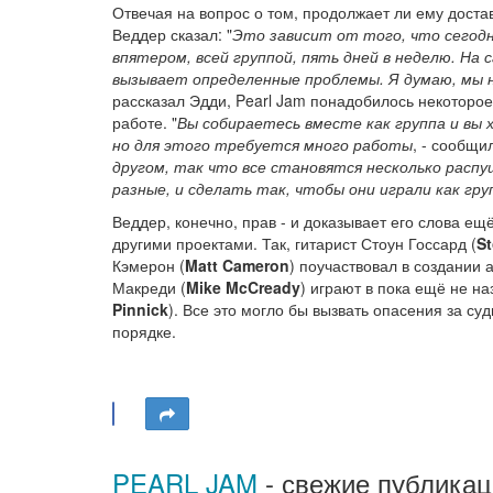
Отвечая на вопрос о том, продолжает ли ему доста
Веддер сказал: "
Это зависит от того, что сегодн
впятером, всей группой, пять дней в неделю. На с
вызывает определенные проблемы. Я думаю, мы н
рассказал Эдди, Pearl Jam понадобилось некоторое
работе. "
Вы собираетесь вместе как группа и вы
но для этого требуется много работы
, - сообщи
другом, так что все становятся несколько распу
разные, и сделать так, чтобы они играли как гру
Веддер, конечно, прав - и доказывает его слова ещё
другими проектами. Так, гитарист Стоун Госсард (
S
Кэмерон (
Matt Cameron
) поучаствовал в создании
Макреди (
Mike McCready
) играют в пока ещё не н
Pinnick
). Все это могло бы вызвать опасения за суд
порядке.
PEARL JAM
- свежие публикац