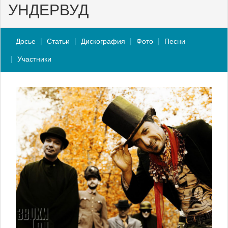
УНДЕРВУД
Досье
Статьи
Дискография
Фото
Песни
Участники