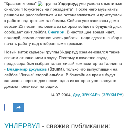
"Красная кнопка"
, группа
Ундервуд
уже успела отметиться
синглом "Покуситесь на президента". После него музыканты
решили не расслабляться и не останавливаться и приступили
к работе над третьим альбомом. Сейчас уже записаны демо-
версии 25 песен, половина из которых войдет в будущий диск,
сообщает сайт лэйбла
Снегири
. В настоящее время идет,
пожалуй, самая сложная часть работы - надо сделать выбор и
начать работу над отобранными треками.
Новый виток карьеры группы Ундервуд ознаменовался также
свежим отношением к звуку. Поэтому в качестве саунд-
продюсера был выбран талантливый композитор из Таллинна
-
Владимир Джумков
(
Dzuma
), только что выпустивший на
лейбле "Легкие" второй альбом. В ближайшее время будут
записаны первые две песни, одна из которых уже в августе
должна появиться на радио.
14.07.2004,
Дед ЗВУКАРЬ
(
ЗВУКИ РУ
)
УНДЕРВУД
- свежие публикации: