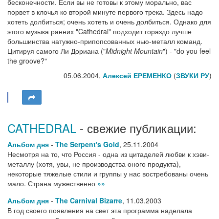
бесконечности. Если вы не готовы к этому морально, вас
порвет в клочья ко второй минуте первого трека. Здесь надо
хотеть долбиться; очень хотеть и очень долбиться. Однако для
этого музыка ранних "Cathedral" подходит гораздо лучше
большинства натужно-припопсованных нью-металл команд.
Цитируя самого Ли Дориана ("
Midnight Mountain
") - "do you feel
the groove?"
05.06.2004,
Алексей ЕРЕМЕНКО
(
ЗВУКИ РУ
)
CATHEDRAL
- свежие публикации:
Альбом дня
-
The Serpent's Gold
,
25.11.2004
Несмотря на то, что Россия - одна из цитаделей любви к хэви-
металлу (хотя, увы, не производства оного продукта),
некоторые тяжелые стили и группы у нас востребованы очень
мало. Страна мужественно
»»
Альбом дня
-
The Carnival Bizarre
,
11.03.2003
В год своего появления на свет эта программа наделала