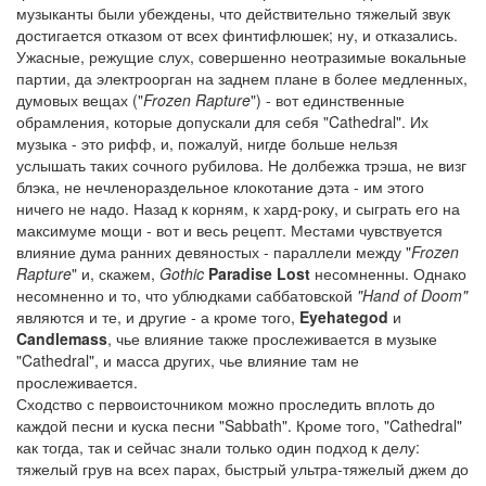
музыканты были убеждены, что действительно тяжелый звук
достигается отказом от всех финтифлюшек; ну, и отказались.
Ужасные, режущие слух, совершенно неотразимые вокальные
партии, да электроорган на заднем плане в более медленных,
думовых вещах ("
Frozen Rapture
") - вот единственные
обрамления, которые допускали для себя "Cathedral". Их
музыка - это рифф, и, пожалуй, нигде больше нельзя
услышать таких сочного рубилова. Не долбежка трэша, не визг
блэка, не нечленораздельное клокотание дэта - им этого
ничего не надо. Назад к корням, к хард-року, и сыграть его на
максимуме мощи - вот и весь рецепт. Местами чувствуется
влияние дума ранних девяностых - параллели между "
Frozen
Rapture
" и, скажем,
Gothic
Paradise Lost
несомненны. Однако
несомненно и то, что ублюдками саббатовской
"Hand of Doom"
являются и те, и другие - а кроме того,
Eyehategod
и
Candlemass
, чье влияние также прослеживается в музыке
"Cathedral", и масса других, чье влияние там не
прослеживается.
Сходство с первоисточником можно проследить вплоть до
каждой песни и куска песни "Sabbath". Кроме того, "Cathedral"
как тогда, так и сейчас знали только один подход к делу:
тяжелый грув на всех парах, быстрый ультра-тяжелый джем до