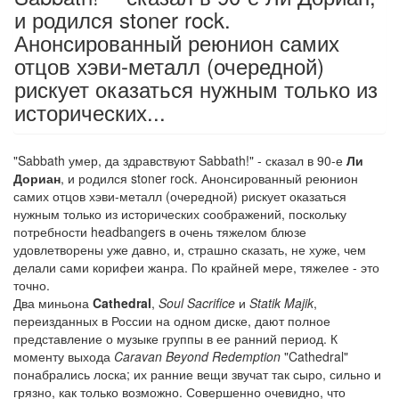
и родился stoner rock.
Анонсированный реюнион самих
отцов хэви-металл (очередной)
рискует оказаться нужным только из
исторических...
"Sabbath умер, да здравствуют Sabbath!" - сказал в 90-е
Ли
Дориан
, и родился stoner rock. Анонсированный реюнион
самих отцов хэви-металл (очередной) рискует оказаться
нужным только из исторических соображений, поскольку
потребности headbangers в очень тяжелом блюзе
удовлетворены уже давно, и, страшно сказать, не хуже, чем
делали сами корифеи жанра. По крайней мере, тяжелее - это
точно.
Два миньона
Cathedral
,
Soul Sacrifice
и
Statik Majik
,
переизданных в России на одном диске, дают полное
представление о музыке группы в ее ранний период. К
моменту выхода
Caravan Beyond Redemption
"Cathedral"
понабрались лоска; их ранние вещи звучат так сыро, сильно и
грязно, как только возможно. Совершенно очевидно, что