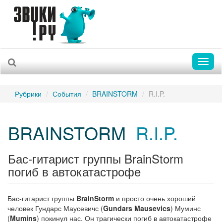
Toggl
naviga
Рубрики
События
BRAINSTORM
R.I.P.
BRAINSTORM
R.I.P.
Бас-гитарист группы BrainStorm
погиб в автокатастрофе
Бас-гитарист группы
BrainStorm
и просто очень хороший
человек Гундарс Маусевичс (
Gundars Mausevics
) Муминс
(
Mumins
) покинул нас. Он трагически погиб в автокатастрофе