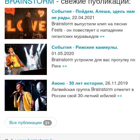
BRAINSTORM
- свежие публикации:
События
-
Пойдем, Алеша, здесь нам
не рады
,
22.04.2021
Brainstorm выпустили клип на песню
Feels - он повествует о нападении
гигантских муравьедов
»»
События
-
Рижские каникулы
,
01.05.2020
Brainstorm устроили для вас прогулку по
Риге
»»
Анонс
-
30 лет истории
,
26.11.2019
Латвийская группа Brainstorm отметит в
России свой 30-летний юбилей
»»
Все публикации
21