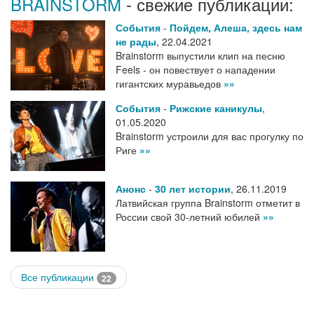
BRAINSTORM
- свежие публикации:
События
-
Пойдем, Алеша, здесь нам
не рады
,
22.04.2021
Brainstorm выпустили клип на песню
Feels - он повествует о нападении
гигантских муравьедов
»»
События
-
Рижские каникулы
,
01.05.2020
Brainstorm устроили для вас прогулку по
Риге
»»
Анонс
-
30 лет истории
,
26.11.2019
Латвийская группа Brainstorm отметит в
России свой 30-летний юбилей
»»
Все публикации
22