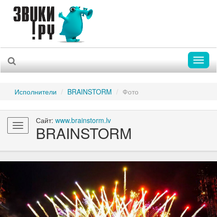
Toggl
naviga
Исполнители
BRAINSTORM
Фото
Сайт:
www.brainstorm.lv
Toggle
BRAINSTORM
navigation
Previous
Nex