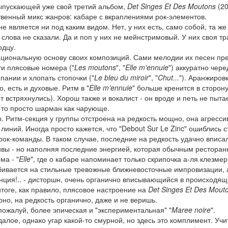
выпускающей уже свой третий альбом,
Det Singes Et Des Moutons
(20
твенный микс жанров: кабаре с вкраплениями рок-элементов.
является ни под каким видом. Нет, у них есть, само собой, та ж
 слова не сказали. Да и поп у них не мейнстримовый. У них своя т
рдцу.
национальную основу своих композиций. Сами мелодии их песен пр
ти плясовые номера ("
Les moutons
", "
Elle m'ennuie
") аккуратно чер
пании и хлопать стопочки ("
Le bleu du miroir
", "
Chut...
"). Аранжировк
, есть и духовые. Ритм в "
Elle m'ennuie
" больше кренится в сторону
т встряхнулись). Хорош также и вокалист - он вроде и петь не пыта
, то просто шарман как чарующе.
. Ритм-секция у группы отстроена на редкость мощно, она агресси
иний. Иногда просто кажется, что "Debout Sur Le Zinc" ошиблись 
рок-команды. В таком случае, последние на редкость удачно вписа
тивы - но наполняя последние энергией, которая обычным рестора
ма - "
Elle
", где о кабаре напоминает только скрипочка а-ля клезмер
сбивается на стильные тревожные ближневосточные импровизации, 
анция!.. - дисторшн, очень органично вписывающийся в происходящ
 итоге, как правило, плясовое настроение на
Det Singes Et Des Mout
рно, на редкость органично, даже и не веришь.
пожалуй, более эпическая и "экспериментальная" "
Maree noire
".
алое, однако угар какой-то смурной, но здесь это комплимент. Учи