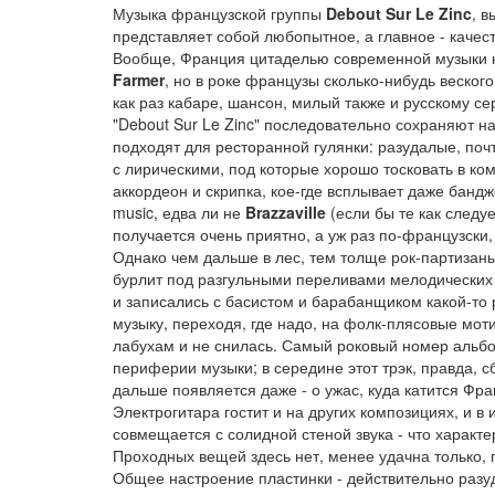
Музыка французской группы
Debout Sur Le Zinc
, 
представляет собой любопытное, а главное - качес
Вообще, Франция цитаделью современной музыки не 
Farmer
, но в роке французы сколько-нибудь веского
как раз кабаре, шансон, милый также и русскому се
"Debout Sur Le Zinc" последовательно сохраняют 
подходят для ресторанной гулянки: разудалые, поч
с лирическими, под которые хорошо тосковать в ком
аккордеон и скрипка, кое-где всплывает даже банджо
music, едва ли не
Brazzaville
(если бы те как следуе
получается очень приятно, а уж раз по-французски
Однако чем дальше в лес, тем толще рок-партизаны
бурлит под разгульными переливами мелодических л
и записались с басистом и барабанщиком какой-то 
музыку, переходя, где надо, на фолк-плясовые мо
лабухам и не снилась. Самый роковый номер альбо
периферии музыки; в середине этот трэк, правда, 
дальше появляется даже - о ужас, куда катится Фр
Электрогитара гостит и на других композициях, и в
совмещается с солидной стеной звука - что характе
Проходных вещей здесь нет, менее удачна только, 
Общее настроение пластинки - действительно разуд