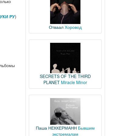
только
УКИ РУ
)
Отваал
Хоровод
альбомы
SECRETS OF THE THIRD
PLANET
Miracle Minor
Паша НЕККЕРМАНН
Бывшим
экстремалам