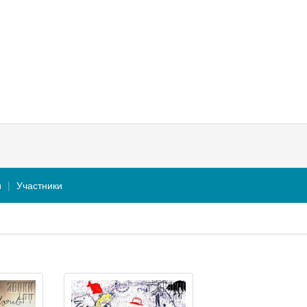
и
Участники