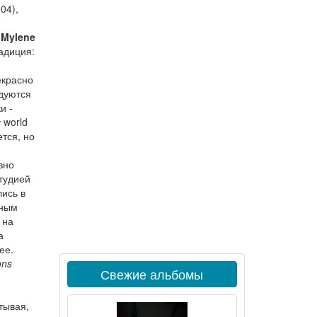
04),
е
Mylene
радиция:
екрасно
едуются
и -
 world
ется, но
вно
студией
лись в
нным
 на
а
ее.
ons
Свежие альбомы
тывая,