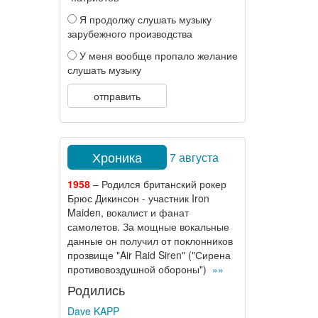
Я продолжу слушать музыку
зарубежного производства
У меня вообще пропало желание
слушать музыку
отправить
Хроника
7 августа
1958
– Родился британский рокер
Брюс Дикинсон - участник Iron
Maiden, вокалист и фанат
самолетов. За мощные вокальные
данные он получил от поклонников
прозвище "Air Raid Siren" ("Сирена
противовоздушной обороны")
»»
Родились
Dave KAPP