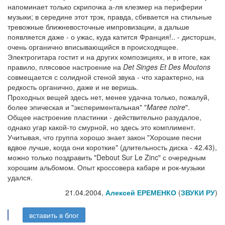
напоминает только скрипочка а-ля клезмер на периферии
музыки; в середине этот трэк, правда, сбивается на стильные
тревожные ближневосточные импровизации, а дальше
появляется даже - о ужас, куда катится Франция!.. - дисторшн,
очень органично вписывающийся в происходящее.
Электрогитара гостит и на других композициях, и в итоге, как
правило, плясовое настроение на
Det Singes Et Des Moutons
совмещается с солидной стеной звука - что характерно, на
редкость органично, даже и не веришь.
Проходных вещей здесь нет, менее удачна только, пожалуй,
более эпическая и "экспериментальная" "
Maree noire
".
Общее настроение пластинки - действительно разудалое,
однако угар какой-то смурной, но здесь это комплимент.
Учитывая, что группа хорошо знает закон "Хорошие песни
вдвое лучше, когда они короткие" (длительность диска - 42.43),
можно только поздравить "Debout Sur Le Zinc" с очередным
хорошим альбомом. Опыт кроссовера кабаре и рок-музыки
удался.
21.04.2004,
Алексей ЕРЕМЕНКО
(
ЗВУКИ РУ
)
вставить в блог