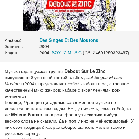
Альбом:
Des Singes Et Des Moutons
Записан:
2004
Издан:
2004,
SOYUZ MUSIC
(DSLZ4601250323497)
Музыка французской группы
Debout Sur Le Zinc
,
выпускающей уже свой третий альбом,
Det Singes Et Des
Moutons
(2004), представляет собой любопытное, а главное -
качественный микс жанров: кабаре с вкраплениями рок-
элементов.
Вообще, Франция цитаделью современной музыки не
является ни под каким видом. Нет, у них есть, само собой, та
же
Mylene Farmer
, но в роке французы сколько-нибудь
веского слова не сказали. Да и поп у них не мейнстримовый. У
них своя традиция: как раз кабаре, шансон, милый также и
русскому сердцу.