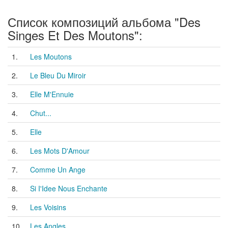
Список композиций альбома "Des
Singes Et Des Moutons":
1.
Les Moutons
2.
Le Bleu Du Miroir
3.
Elle M'Ennuie
4.
Chut...
5.
Elle
6.
Les Mots D'Amour
7.
Comme Un Ange
8.
Si I'Idee Nous Enchante
9.
Les Voisins
10.
Les Angles