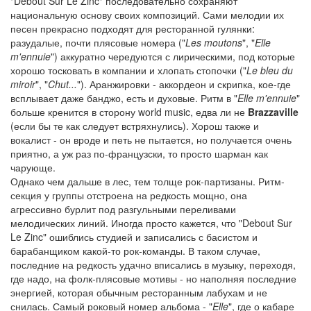
"Debout Sur Le Zinc" последовательно сохраняют
национальную основу своих композиций. Сами мелодии их
песен прекрасно подходят для ресторанной гулянки:
разудалые, почти плясовые номера ("
Les moutons
", "
Elle
m'ennuie
") аккуратно чередуются с лирическими, под которые
хорошо тосковать в компании и хлопать стопочки ("
Le bleu du
miroir
", "
Chut...
"). Аранжировки - аккордеон и скрипка, кое-где
всплывает даже банджо, есть и духовые. Ритм в "
Elle m'ennuie
"
больше кренится в сторону world music, едва ли не
Brazzaville
(если бы те как следует встряхнулись). Хорош также и
вокалист - он вроде и петь не пытается, но получается очень
приятно, а уж раз по-французски, то просто шарман как
чарующе.
Однако чем дальше в лес, тем толще рок-партизаны. Ритм-
секция у группы отстроена на редкость мощно, она
агрессивно бурлит под разгульными переливами
мелодических линий. Иногда просто кажется, что "Debout Sur
Le Zinc" ошиблись студией и записались с басистом и
барабанщиком какой-то рок-команды. В таком случае,
последние на редкость удачно вписались в музыку, переходя,
где надо, на фолк-плясовые мотивы - но наполняя последние
энергией, которая обычным ресторанным лабухам и не
снилась. Самый роковый номер альбома - "
Elle
", где о кабаре