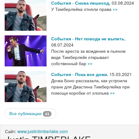
События
-
Снова пешеход
,
03.08.2024
У Тимберлейка отняли права
»»
События
-
Нет повода не выпить
,
08.07.2024
После ареста за вождение в пьяном
виде Тимберлейк открывает
собственный бар
»»
События
-
Пока все дома
,
15.03.2021
Дочка Боно рассказала, как устроила
пранк для Джастина Тимберлейка при
помощи коробки от хлопьев
»»
Все публикации
43
Сайт:
www.justintimberlake.com