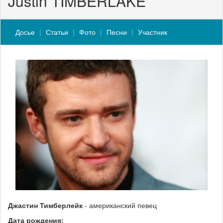
Justin TIMBERLAKE
Досье
Статьи
Фото
Песни
Участник
Джастин Тимберлейк
- американский певец
Дата рождения: