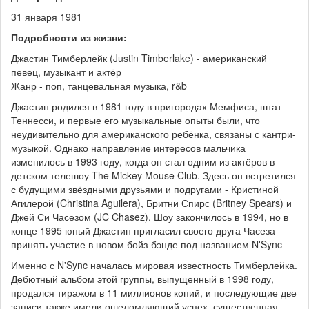
31 января 1981
Подробности из жизни:
Джастин Тимберлейк (Justin Timberlake) - американский
певец, музыкант и актёр
Жанр - поп, танцевальная музыка, r&b
Джастин родился в 1981 году в пригородах Мемфиса, штат
Теннесси, и первые его музыкальные опыты были, что
неудивительно для американского ребёнка, связаны с кантри-
музыкой. Однако направление интересов мальчика
изменилось в 1993 году, когда он стал одним из актёров в
детском телешоу The Mickey Mouse Club. Здесь он встретился
с будущими звёздными друзьями и подругами - Кристиной
Агилерой (Christina Aguilera), Бритни Спирс (Britney Spears) и
Джей Си Часезом (JC Chasez). Шоу закончилось в 1994, но в
конце 1995 юный Джастин пригласил своего друга Часеза
принять участие в новом бойз-бэнде под названием N'Sync
Именно с N'Sync началась мировая известность Тимберлейка.
Дебютный альбом этой группы, выпущенный в 1998 году,
продался тиражом в 11 миллионов копий, и последующие две
записи также имели ошеломляющий успех, существенная